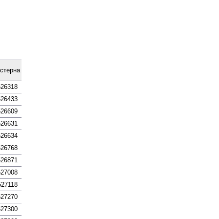
стерна
526318
526433
526609
526631
526634
526768
526871
527008
527118
527270
527300