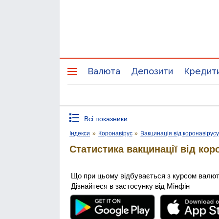
Валюта
Депозити
Кредит
Всі показники
Індекси
»
Коронавірус
»
Вакцинація від коронавірус
Статистика вакцинації від коро
Що при цьому відбувається з курсом валю
Дізнайтеся в застосунку від Мінфін