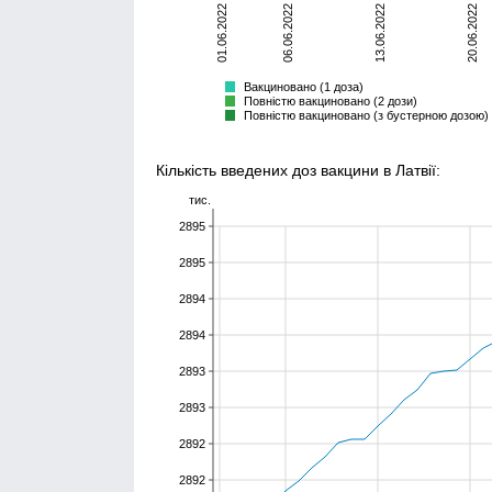
01.06.2022
06.06.2022
13.06.2022
20.06.2022
неповністю
повністю
бустер
Всього
Вакциновано (1 доза)
Повністю вакциновано (2 дози)
Повністю вакциновано (з бустерною дозою)
Кількість введених доз вакцини в Латвії:
тис.
2895
2895
2894
2894
2893
2893
2892
2892