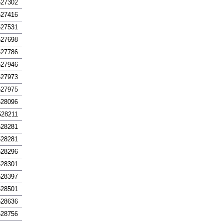
527302
527416
527531
527698
527786
527946
527973
527975
528096
528211
528281
528281
528296
528301
528397
528501
528636
528756