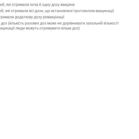
ей, які отримали хоча б одну дозу вакцини
й, які отримали всі дози, що встановлені протоколом вакцинації
отримали додаткову дозу ревакцінації
доз (кількість разових доз може не дорівнювати загальній кількості
цинації люди можуть отримувати кілька доз)