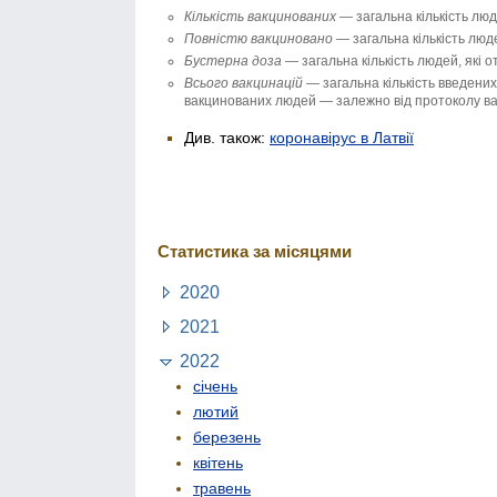
Кількість вакци­нованих
— загальна кількість люд
Повністю вакци­новано
— загальна кількість люде
Бустерна доза
— загальна кількість людей, які 
Всього вакцинацій
— загальна кількість введених 
вакцинованих людей — залежно від протоколу вак
Див. також:
коронавірус в Латвії
Статистика за місяцями
2020
2021
2022
січень
лютий
березень
квітень
травень