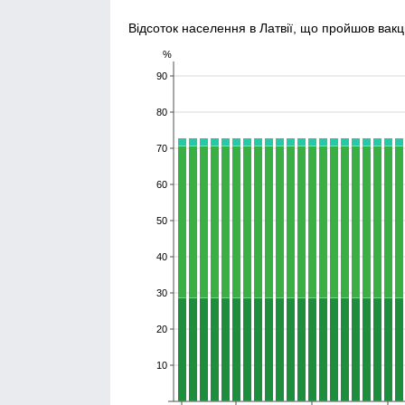
Відсоток населення в Латвії, що пройшов вакц
%
90
80
70
60
50
40
30
20
10