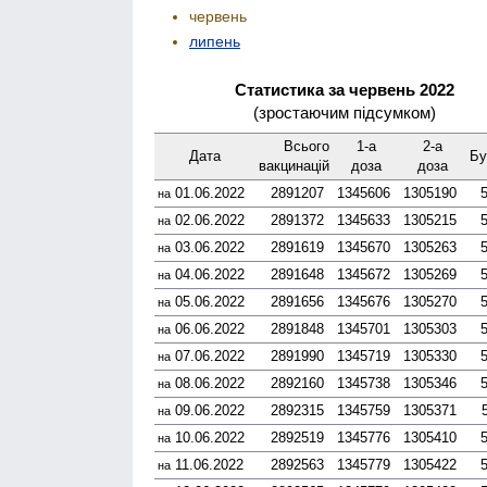
червень
липень
Статистика за червень 2022
(зростаючим підсумком)
Всього
1-а
2-а
Дата
Бу
вакцинацій
доза
доза
01.06.2022
2891207
1345606
1305190
на
02.06.2022
2891372
1345633
1305215
на
03.06.2022
2891619
1345670
1305263
на
04.06.2022
2891648
1345672
1305269
на
05.06.2022
2891656
1345676
1305270
на
06.06.2022
2891848
1345701
1305303
на
07.06.2022
2891990
1345719
1305330
на
08.06.2022
2892160
1345738
1305346
на
09.06.2022
2892315
1345759
1305371
на
10.06.2022
2892519
1345776
1305410
на
11.06.2022
2892563
1345779
1305422
на