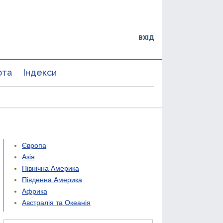
ВХІД
юта
Індекси
Європа
Азія
Північна Америка
Південна Америка
Африка
Австралія та Океанія