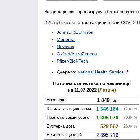
Вакцинація від коронавірусу в Латвії почалася
В Латвії схвалено такі вакцини проти COVID-1
Johnson&Johnson
Moderna
Novavax
Oxford/AstraZeneca
Pfizer/BioNTech
Джерело:
National Health Service
Поточна статистика по вакцинації
на 11.07.2022
(Латвія)
Населення
1 849
тис.
Кількість вакци­нованих
1 346 184
72,
81
%
Повністю вакци­новано
1 305 976
70,
64
%
Бустерна доза
529 562
28,
64
%
Всього вакцинацій
2 895 716