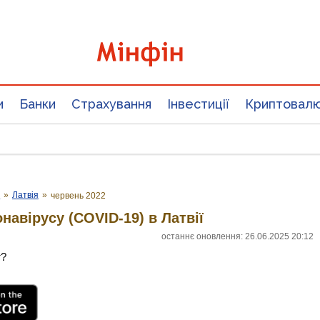
и
Банки
Страхування
Інвестиції
Криптовал
у
»
Латвія
»
червень 2022
навірусу (COVID-19) в Латвії
останнє оновлення: 26.06.2025 20:12
т?