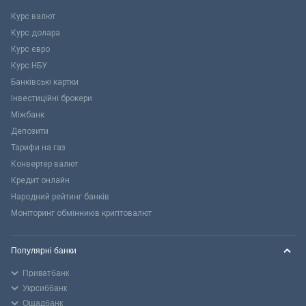
Курс валют
Курс долара
Курс євро
Курс НБУ
Банківські картки
Інвестиційні брокери
Міжбанк
Депозити
Тарифи на газ
Конвертер валют
Кредит онлайн
Народний рейтинг банків
Моніторинг обмінників криптовалют
Популярні банки
Приватбанк
Укрсиббанк
Ощадбанк