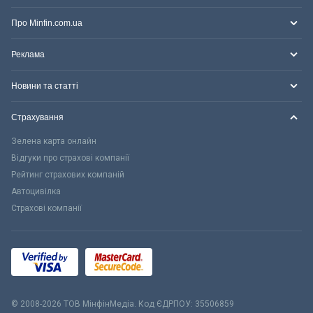
Про Minfin.com.ua
Реклама
Новини та статті
Страхування
Зелена карта онлайн
Відгуки про страхові компанії
Рейтинг страхових компаній
Автоцивілка
Страхові компанії
© 2008-2026 ТОВ МiнфiнМедiа. Код ЄДРПОУ: 35506859