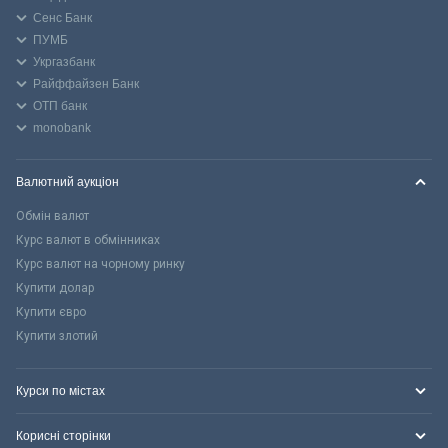
Сенс Банк
ПУМБ
Укргазбанк
Райффайзен Банк
ОТП банк
monobank
Валютний аукціон
Обмін валют
Курс валют в обмінниках
Курс валют на чорному ринку
Купити долар
Купити євро
Купити злотий
Курси по містах
Корисні сторінки