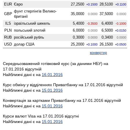
EUR
Євро
27,2500
28,5100
+0.1500
+0.1100
фунт стерлінгів Велико­
GBP
35,0000
37,5000
0.0000
0.0000
британії
ILS
ізраїльський шекель
5,4000
6,4000
-0.3500
-0.1000
PLN
польський злотий
6,0000
6,5000
0.0000
+0.0150
RUB
російський рубль
0,3000
0,3400
0.0000
0.0000
USD
долар США
25,2000
26,1500
+0.1000
+0.0500
конвертер
Середньозважений готівковий курс (за даними НБУ) на
17.01.2016 відсутній
Найближчі дані є на
16.01.2016
Курс обміну у відділеннях Приватбанку на 17.01.2016 відсутній
Найближчі дані є на
15.01.2016
Конвертація за картками Приватбанку на 17.01.2016 відсутній
Найближчі дані є на
15.01.2016
Курси валют Visa на 17.01.2016 відсутні
Найближчі дані є на
15.01.2016