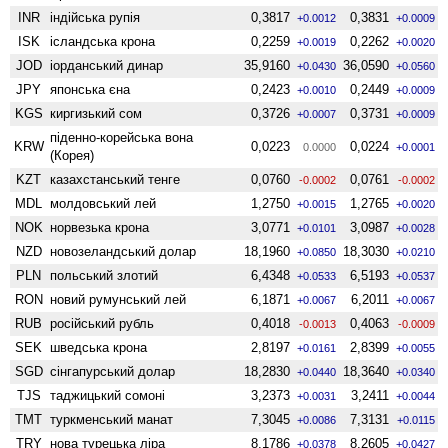
INR
індійська рупія
0,3817
0,3831
+0.0012
+0.0009
ISK
ісландська крона
0,2259
0,2262
+0.0019
+0.0020
JOD
іорданський динар
35,9160
36,0590
+0.0430
+0.0560
JPY
японська єна
0,2423
0,2449
+0.0010
+0.0009
KGS
киргизький сом
0,3726
0,3731
+0.0007
+0.0009
піденно-корейська вона
KRW
0,0223
0,0224
0.0000
+0.0001
(Корея)
KZT
казахстанський тенге
0,0760
0,0761
-0.0002
-0.0002
MDL
молдовський лей
1,2750
1,2765
+0.0015
+0.0020
NOK
норвезька крона
3,0771
3,0987
+0.0101
+0.0028
NZD
ново­зеландський долар
18,1960
18,3030
+0.0850
+0.0210
PLN
польський злотий
6,4348
6,5193
+0.0533
+0.0537
RON
новий румунський лей
6,1871
6,2011
+0.0067
+0.0067
RUB
російський рубль
0,4018
0,4063
-0.0013
-0.0009
SEK
шведська крона
2,8197
2,8399
+0.0161
+0.0055
SGD
сінгапурський долар
18,2830
18,3640
+0.0440
+0.0340
TJS
таджицький сомоні
3,2373
3,2411
+0.0031
+0.0044
TMT
туркменський манат
7,3045
7,3131
+0.0086
+0.0115
TRY
нова турецька ліра
8,1786
8,2605
+0.0378
+0.0427