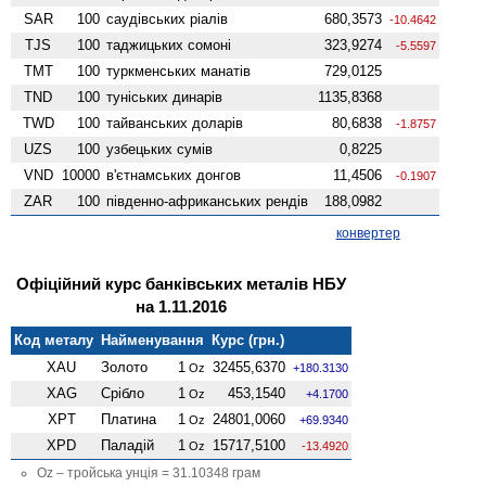
SAR
100
саудівських ріалів
680,3573
-10.4642
TJS
100
таджицьких сомоні
323,9274
-5.5597
TMT
100
туркменських манатів
729,0125
TND
100
туніських динарів
1135,8368
TWD
100
тайванських доларів
80,6838
-1.8757
UZS
100
узбецьких сумів
0,8225
VND
10000
в'єтнамських донгов
11,4506
-0.1907
ZAR
100
південно-африканських рендів
188,0982
конвертер
Офіційний курс банківських металів НБУ
на 1.11.2016
Код металу
Найменування
Курс (грн.)
XAU
Золото
1
32455,6370
Oz
+180.3130
XAG
Срібло
1
453,1540
Oz
+4.1700
XPT
Платина
1
24801,0060
Oz
+69.9340
XPD
Паладій
1
15717,5100
Oz
-13.4920
Oz – тройська унція = 31.10348 грам