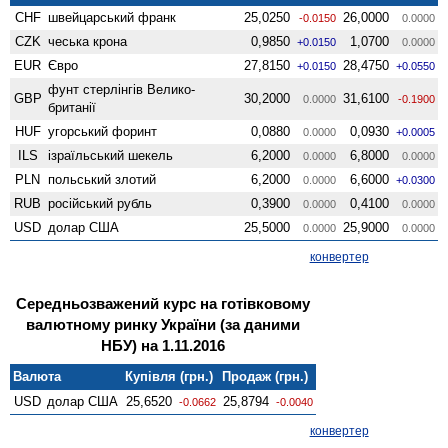
CHF
швейцарський франк
25,0250
26,0000
-0.0150
0.0000
CZK
чеська крона
0,9850
1,0700
+0.0150
0.0000
EUR
Євро
27,8150
28,4750
+0.0150
+0.0550
фунт стерлінгів Велико­
GBP
30,2000
31,6100
0.0000
-0.1900
британії
HUF
угорський форинт
0,0880
0,0930
0.0000
+0.0005
ILS
ізраїльський шекель
6,2000
6,8000
0.0000
0.0000
PLN
польський злотий
6,2000
6,6000
0.0000
+0.0300
RUB
російський рубль
0,3900
0,4100
0.0000
0.0000
USD
долар США
25,5000
25,9000
0.0000
0.0000
конвертер
Середньозважений курс на готівковому
валютному ринку України (за даними
НБУ) на 1.11.2016
Валюта
Купівля (грн.)
Продаж (грн.)
USD
долар США
25,6520
25,8794
-0.0662
-0.0040
конвертер