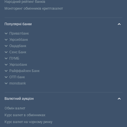
Народний рейтинг банків
Моніторинг обмінників криптовалют
Популярні банки
Приватбанк
Укрсиббанк
Ощадбанк
Сенс Банк
ПУМБ
Укргазбанк
Райффайзен Банк
ОТП банк
monobank
Валютний аукціон
Обмін валют
Курс валют в обмінниках
Курс валют на чорному ринку