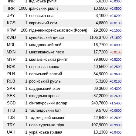
INR
1
індійська рупія
5,0200
+0.0300
IRR
1000
іранських ріалів
10,5500
+0.0500
JPY
1
японська єна
3,1900
+0.0200
KGS
1
киргизький сом
4,8800
+0.0100
KRW
100
піденно-корейських вон (Корея)
29,2800
+0.1500
KWD
1
кувейтський динар
1106,3700
+7.1600
MDL
1
молдовський лей
16,7700
+0.0900
MXN
1
мексиканське песо
17,7200
-0.0100
MYR
1
малайзійський рингіт
79,9800
+0.5200
NOK
1
норвезька крона
40,5600
+0.2500
PLN
1
польський злотий
84,9000
+0.9600
RUB
1
російський рубль
5,3100
+0.0100
SAR
1
саудівський ріал
89,3600
+0.4300
SEK
1
шведська крона
37,2000
+0.2600
SGD
1
сінгапурський долар
240,7800
+1.5400
THB
1
таїландський бат
9,5700
+0.0600
TJS
1
таджицький сомоні
42,6400
+0.2600
TRY
1
нова турецька ліра
107,9000
+0.9900
UAH
1
українська гривня
13,1300
+0.0400