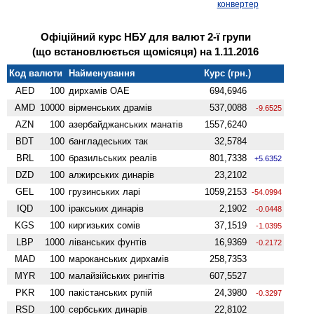
конвертер
Офіційний курс НБУ для валют 2-ї групи
(що встановлюється щомісяця) на 1.11.2016
Код валюти
Найменування
Курс (грн.)
AED
100
дирхамів ОАЕ
694,6946
AMD
10000
вiрменських драмів
537,0088
-9.6525
AZN
100
азербайджанських манатів
1557,6240
BDT
100
бангладеських так
32,5784
BRL
100
бразильських реалів
801,7338
+5.6352
DZD
100
алжирських динарів
23,2102
GEL
100
грузинських ларі
1059,2153
-54.0994
IQD
100
іракських динарів
2,1902
-0.0448
KGS
100
киргизьких сомів
37,1519
-1.0395
LBP
1000
ліванських фунтів
16,9369
-0.2172
MAD
100
мароканських дирхамів
258,7353
MYR
100
малайзійських рингітів
607,5527
PKR
100
пакістанських рупій
24,3980
-0.3297
RSD
100
сербських динарів
22,8102