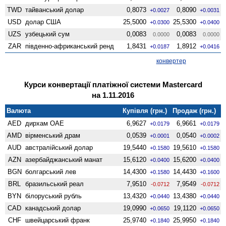
TWD
тайванський долар
0,8073
0,8090
+0.0027
+0.0031
USD
долар США
25,5000
25,5300
+0.0300
+0.0400
UZS
узбецький сум
0,0083
0,0083
0.0000
0.0000
ZAR
південно-африканський ренд
1,8431
1,8912
+0.0187
+0.0416
конвертер
Курси конвертації платіжної системи Mastercard
на 1.11.2016
Валюта
Купівля (грн.)
Продаж (грн.)
AED
дирхам ОАЕ
6,9627
6,9661
+0.0179
+0.0179
AMD
вiрменський драм
0,0539
0,0540
+0.0001
+0.0002
AUD
австралійський долар
19,5440
19,5610
+0.1580
+0.1580
AZN
азербайджанський манат
15,6120
15,6200
+0.0400
+0.0400
BGN
болгарський лев
14,4300
14,4430
+0.1580
+0.1600
BRL
бразильський реал
7,9510
7,9549
-0.0712
-0.0712
BYN
білоруський рубль
13,4320
13,4380
+0.0440
+0.0440
CAD
канадський долар
19,0990
19,1120
+0.0650
+0.0650
CHF
швейцарський франк
25,9740
25,9950
+0.1840
+0.1840