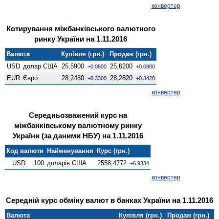
конвертер
Котирування міжбанківського валютного
ринку України на 1.11.2016
Валюта
Купівля (грн.)
Продаж (грн.)
USD
долар США
25,5900
25,6200
+0.0800
+0.0900
EUR
Євро
28,2480
28,2820
+0.3300
+0.3420
конвертер
Середньозважений курс на
міжбанківському валютному ринку
України (за даними НБУ) на 1.11.2016
Код валюти
Найменування
Курс (грн.)
USD
100
доларів США
2558,4772
+6.9334
конвертер
Середній курс обміну валют в банках України на 1.11.2016
Валюта
Купівля (грн.)
Продаж (грн.)