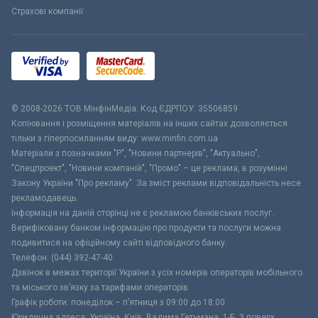
Страхові компанії
© 2008-2026 ТОВ МiнфiнМедiа. Код ЄДРПОУ: 35506859
Копіювання і розміщення матеріалів на інших сайтах дозволяється
тільки з гіперпосиланням виду: www.minfin.com.ua
Матеріали з позначками "Р", "Новини партнерів", "Актуально",
"Спецпроект", "Новини компаній", "Промо" – це реклама, в розумінні
Закону України "Про рекламу". За зміст реклами відповідальність несе
рекламодавець.
Інформація на даній сторінці не є рекламою банківських послуг.
Верифіковану банком інформацію про продукти та послуги можна
подивитися на офіційному сайті відповідного банку.
Телефон: (044) 392-47-40
Дзвінок в межах території України з усіх номерів операторів мобільного
та міського зв’язку за тарифами операторів
Графік роботи: понеділок – п’ятниця з 09:00 до 18:00
Юридична адреса: Україна, Київ, Вадима Гетьмана, 1-Б, 3 поверх