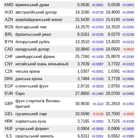
AMD
вiрменський драм
0,0536
0,0538
+0.0001
+0.0001
AUD
австралійський долар
19,3180
19,4600
+0.0730
+0.0590
AZN
азербайджанський манат
15,5430
15,6140
+0.0370
+0.0440
BGN
болгарський лев
14,2570
14,3520
+0.0750
+0.0250
BRL
бразильський реал
8,0161
8,0270
+0.0105
+0.0136
BYN
білоруський рубль
13,3510
13,4020
+0.0160
+0.0210
CAD
канадський долар
18,9840
19,0920
+0.0240
-0.0010
CHF
швейцарський франк
25,7260
25,8870
+0.1430
+0.0190
CNY
китайський юань женьмiньбi
3,7639
3,7702
+0.0087
+0.0102
CZK
чеська крона
1,0307
1,0391
+0.0051
+0.0015
DKK
данська крона
3,7484
3,7728
+0.0183
+0.0066
EGP
єгипетський фунт
2,8716
2,8750
+0.0033
+0.0045
EUR
Євро
27,8850
28,0700
+0.1480
+0.0490
фунт стерлінгів Велико­
GBP
30,9630
31,2810
+0.1110
+0.1450
британії
GEL
грузинський ларі
10,5590
10,7500
-0.0100
-0.0050
HRK
хорватська куна
3,7165
3,7225
+0.0092
+0.0108
HUF
угорський форинт
0,0904
0,0906
+0.0005
+0.0005
ILS
ізраїльський шекель
6,6311
6,6562
+0.0361
+0.0389