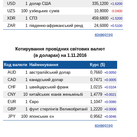
USD
1
долар США
335,1200
+1.6200
UZS
100
узбецьких сумів
10,8000
-0.0400
XDR
1
СПЗ
459,6800
+1.5200
ZAR
1
південно-африканський ренд
24,6000
+0.5100
конвертер
Котирування провідних світових валют
(в доларах) на 1.11.2016
Код валюти
Найменування
Курс ($)
AUD
1
австралійський долар
0,7660
+0.0050
CAD
1
канадський долар
0,7471
+0.0005
CHF
1
швейцарський франк
1,0215
+0.0104
CNY
10
китайських юанів женьмiньбi
1,4779
+0.0021
EUR
1
Євро
1,1047
+0.0080
GBP
1
фунт стерлінгів Велико­британії
1,2220
+0.0006
JPY
100
японських єн
0,9562
+0.0046
конвертер