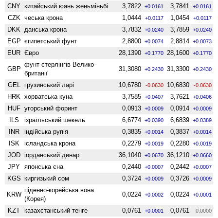
CNY
китайський юань женьмiньбi
3,7822
3,7841
+0.0161
+0.0161
CZK
чеська крона
1,0444
1,0454
+0.0117
+0.0117
DKK
данська крона
3,7832
3,7859
+0.0240
+0.0240
EGP
єгипетський фунт
2,8800
2,8814
+0.0074
+0.0073
EUR
Євро
28,1390
28,1600
+0.1770
+0.1770
фунт стерлінгів Велико­
GBP
31,3080
31,3300
+0.2430
+0.2430
британії
GEL
грузинський ларі
10,6780
10,6830
-0.0630
-0.0630
HRK
хорватська куна
3,7585
3,7621
+0.0407
+0.0406
HUF
угорський форинт
0,0913
0,0914
+0.0009
+0.0009
ILS
ізраїльський шекель
6,6774
6,6839
+0.0390
+0.0389
INR
індійська рупія
0,3835
0,3837
+0.0014
+0.0014
ISK
ісландська крона
0,2279
0,2280
+0.0019
+0.0019
JOD
іорданський динар
36,1040
36,1210
+0.0670
+0.0660
JPY
японська єна
0,2440
0,2442
+0.0007
+0.0007
KGS
киргизький сом
0,3724
0,3726
+0.0009
+0.0009
піденно-корейська вона
KRW
0,0224
0,0224
+0.0002
+0.0001
(Корея)
KZT
казахстанський тенге
0,0761
0,0761
+0.0001
0.0000