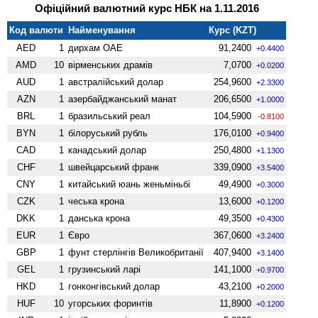
Офіційний валютний курс НБК на 1.11.2016
Код валюти
Найменування
Курс (KZT)
AED
1
дирхам ОАЕ
91,2400
+0.4400
AMD
10
вiрменських драмів
7,0700
+0.0200
AUD
1
австралійський долар
254,9600
+2.3300
AZN
1
азербайджанський манат
206,6500
+1.0000
BRL
1
бразильський реал
104,5900
-0.8100
BYN
1
білоруський рубль
176,0100
+0.9400
CAD
1
канадський долар
250,4800
+1.1300
CHF
1
швейцарський франк
339,0900
+3.5400
CNY
1
китайський юань женьмiньбi
49,4900
+0.3000
CZK
1
чеська крона
13,6000
+0.1200
DKK
1
данська крона
49,3500
+0.4300
EUR
1
Євро
367,0600
+3.2400
GBP
1
фунт стерлінгів Велико­британії
407,9400
+3.1400
GEL
1
грузинський ларі
141,1000
+0.9700
HKD
1
гонконгівський долар
43,2100
+0.2000
HUF
10
угорських форинтів
11,8900
+0.1200