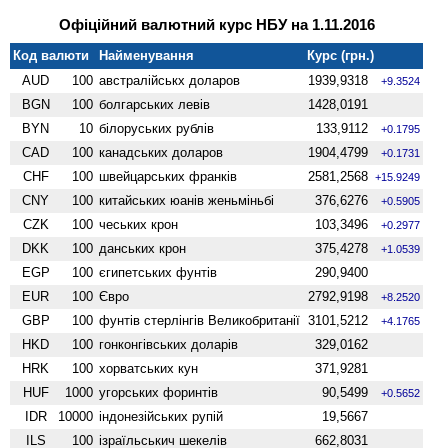
Офіційний валютний курс НБУ на 1.11.2016
Код валюти
Найменування
Курс (грн.)
AUD
100
австралійськх доларов
1939,9318
+9.3524
BGN
100
болгарських левів
1428,0191
BYN
10
білоруських рублів
133,9112
+0.1795
CAD
100
канадських доларов
1904,4799
+0.1731
CHF
100
швейцарських франків
2581,2568
+15.9249
CNY
100
китайських юанів женьмiньбi
376,6276
+0.5905
CZK
100
чеських крон
103,3496
+0.2977
DKK
100
данських крон
375,4278
+1.0539
EGP
100
єгипетських фунтів
290,9400
EUR
100
Євро
2792,9198
+8.2520
GBP
100
фунтів стерлінгів Велико­британії
3101,5212
+4.1765
HKD
100
гонконгівських доларів
329,0162
HRK
100
хорватських кун
371,9281
HUF
1000
угорських форинтів
90,5499
+0.5652
IDR
10000
індонезійських рупій
19,5667
ILS
100
ізраїльськич шекелів
662,8031