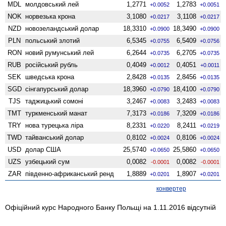
MDL
молдовський лей
1,2771
1,2783
+0.0052
+0.0051
NOK
норвезька крона
3,1080
3,1108
+0.0217
+0.0217
NZD
ново­зеландський долар
18,3310
18,3490
+0.0900
+0.0900
PLN
польський злотий
6,5345
6,5409
+0.0755
+0.0756
RON
новий румунський лей
6,2644
6,2705
+0.0735
+0.0735
RUB
російський рубль
0,4049
0,4051
+0.0012
+0.0011
SEK
шведська крона
2,8428
2,8456
+0.0135
+0.0135
SGD
сінгапурський долар
18,3960
18,4100
+0.0790
+0.0790
TJS
таджицький сомоні
3,2467
3,2483
+0.0083
+0.0083
TMT
туркменський манат
7,3173
7,3209
+0.0186
+0.0186
TRY
нова турецька ліра
8,2331
8,2411
+0.0220
+0.0219
TWD
тайванський долар
0,8102
0,8106
+0.0024
+0.0024
USD
долар США
25,5740
25,5860
+0.0650
+0.0650
UZS
узбецький сум
0,0082
0,0082
-0.0001
-0.0001
ZAR
південно-африканський ренд
1,8889
1,8907
+0.0201
+0.0201
конвертер
Офіційний курс Народного Банку Польщі на 1.11.2016 відсутній