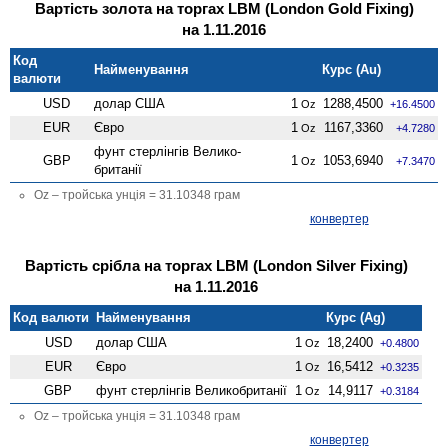
Вартість золота на торгах LBM (London Gold Fixing)
на 1.11.2016
Код
Найменування
Курс (Au)
валюти
USD
долар США
1
1288,4500
Oz
+16.4500
EUR
Євро
1
1167,3360
Oz
+4.7280
фунт стерлінгів Велико­
GBP
1
1053,6940
Oz
+7.3470
британії
Oz – тройська унція = 31.10348 грам
конвертер
Вартість срібла на торгах LBM (London Silver Fixing)
на 1.11.2016
Код валюти
Найменування
Курс (Ag)
USD
долар США
1
18,2400
Oz
+0.4800
EUR
Євро
1
16,5412
Oz
+0.3235
GBP
фунт стерлінгів Велико­британії
1
14,9117
Oz
+0.3184
Oz – тройська унція = 31.10348 грам
конвертер