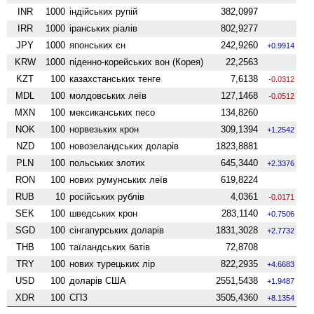
INR
1000
індійських рупій
382,0997
IRR
1000
іранських ріалів
802,9277
JPY
1000
японських єн
242,9260
+0.9914
KRW
1000
піденно-корейських вон (Корея)
22,2563
KZT
100
казахстанських тенге
7,6138
-0.0312
MDL
100
молдовських леїв
127,1468
-0.0512
MXN
100
мексиканських песо
134,8260
NOK
100
норвезьких крон
309,1394
+1.2542
NZD
100
ново­зеландських доларів
1823,8881
PLN
100
польських злотих
645,3440
+2.3376
RON
100
нових румунських леїв
619,8224
RUB
10
російських рублів
4,0361
-0.0171
SEK
100
шведських крон
283,1140
+0.7506
SGD
100
сінгапурських доларів
1831,3028
+2.7732
THB
100
таїландських батів
72,8708
TRY
100
нових турецьких лір
822,2935
+4.6683
USD
100
доларів США
2551,5438
+1.9487
XDR
100
СПЗ
3505,4360
+8.1354