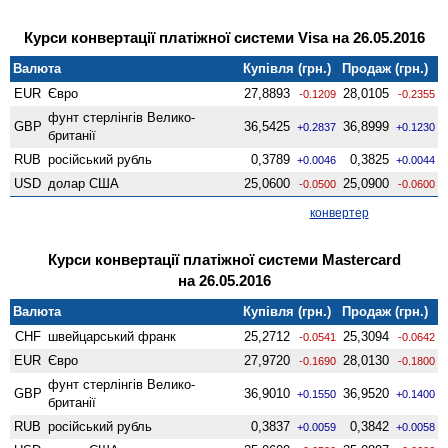
Курси конвертації платіжної системи Visa на 26.05.2016
Валюта
Купівля (грн.)
Продаж (грн.)
EUR
Євро
27,8893
28,0105
-0.1209
-0.2355
фунт стерлінгів Велико­
GBP
36,5425
36,8999
+0.2837
+0.1230
британії
RUB
російський рубль
0,3789
0,3825
+0.0046
+0.0044
USD
долар США
25,0600
25,0900
-0.0500
-0.0600
конвертер
Курси конвертації платіжної системи Mastercard
на 26.05.2016
Валюта
Купівля (грн.)
Продаж (грн.)
CHF
швейцарський франк
25,2712
25,3094
-0.0541
-0.0642
EUR
Євро
27,9720
28,0130
-0.1690
-0.1800
фунт стерлінгів Велико­
GBP
36,9010
36,9520
+0.1550
+0.1400
британії
RUB
російський рубль
0,3837
0,3842
+0.0059
+0.0058