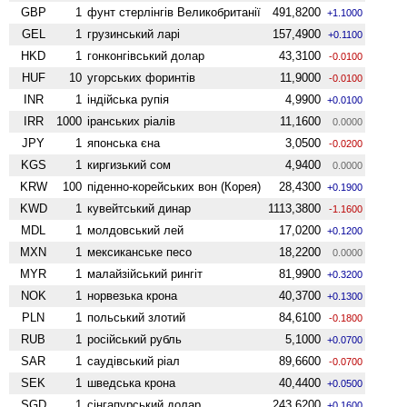
GBP
1
фунт стерлінгів Велико­британії
491,8200
+1.1000
GEL
1
грузинський ларі
157,4900
+0.1100
HKD
1
гонконгівський долар
43,3100
-0.0100
HUF
10
угорських форинтів
11,9000
-0.0100
INR
1
індійська рупія
4,9900
+0.0100
IRR
1000
іранських ріалів
11,1600
0.0000
JPY
1
японська єна
3,0500
-0.0200
KGS
1
киргизький сом
4,9400
0.0000
KRW
100
піденно-корейських вон (Корея)
28,4300
+0.1900
KWD
1
кувейтський динар
1113,3800
-1.1600
MDL
1
молдовський лей
17,0200
+0.1200
MXN
1
мексиканське песо
18,2200
0.0000
MYR
1
малайзійський рингіт
81,9900
+0.3200
NOK
1
норвезька крона
40,3700
+0.1300
PLN
1
польський злотий
84,6100
-0.1800
RUB
1
російський рубль
5,1000
+0.0700
SAR
1
саудівський ріал
89,6600
-0.0700
SEK
1
шведська крона
40,4400
+0.0500
SGD
1
сінгапурський долар
243,6200
+0.1600