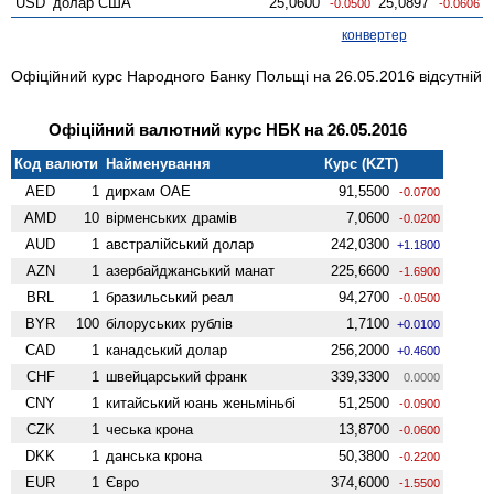
USD
долар США
25,0600
25,0897
-0.0500
-0.0606
конвертер
Офіційний курс Народного Банку Польщі на 26.05.2016 відсутній
Офіційний валютний курс НБК на 26.05.2016
Код валюти
Найменування
Курс (KZT)
AED
1
дирхам ОАЕ
91,5500
-0.0700
AMD
10
вiрменських драмів
7,0600
-0.0200
AUD
1
австралійський долар
242,0300
+1.1800
AZN
1
азербайджанський манат
225,6600
-1.6900
BRL
1
бразильський реал
94,2700
-0.0500
BYR
100
білоруських рублів
1,7100
+0.0100
CAD
1
канадський долар
256,2000
+0.4600
CHF
1
швейцарський франк
339,3300
0.0000
CNY
1
китайський юань женьмiньбi
51,2500
-0.0900
CZK
1
чеська крона
13,8700
-0.0600
DKK
1
данська крона
50,3800
-0.2200
EUR
1
Євро
374,6000
-1.5500