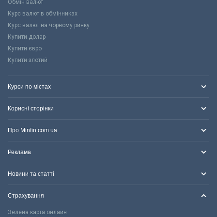
Обмін валют
Курс валют в обмінниках
Курс валют на чорному ринку
Купити долар
Купити євро
Купити злотий
Курси по містах
Корисні сторінки
Про Minfin.com.ua
Реклама
Новини та статті
Страхування
Зелена карта онлайн