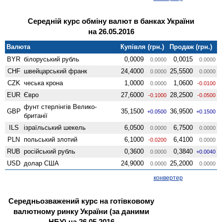
Середній курс обміну валют в банках України
на 26.05.2016
Валюта
Купівля (грн.)
Продаж (грн.)
BYR
білоруський рубль
0,0009
0,0015
0.0000
0.0000
CHF
швейцарський франк
24,4000
25,5500
0.0000
0.0000
CZK
чеська крона
1,0000
1,0600
0.0000
-0.0100
EUR
Євро
27,6000
28,2500
-0.1000
-0.0500
фунт стерлінгів Велико­
GBP
35,1500
36,9500
+0.0500
+0.1500
британії
ILS
ізраїльський шекель
6,0500
6,7500
0.0000
0.0000
PLN
польський злотий
6,1000
6,4100
-0.0200
0.0000
RUB
російський рубль
0,3600
0,3840
0.0000
+0.0040
USD
долар США
24,9000
25,2000
0.0000
0.0000
конвертер
Середньозважений курс на готівковому
валютному ринку України (за даними
НБУ) на 26.05.2016