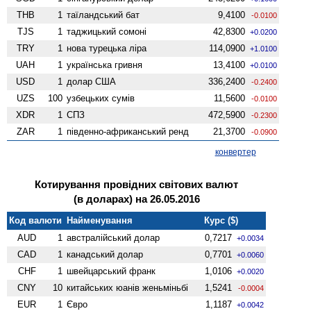
THB
1
таїландський бат
9,4100
-0.0100
TJS
1
таджицький сомоні
42,8300
+0.0200
TRY
1
нова турецька ліра
114,0900
+1.0100
UAH
1
українська гривня
13,4100
+0.0100
USD
1
долар США
336,2400
-0.2400
UZS
100
узбецьких сумів
11,5600
-0.0100
XDR
1
СПЗ
472,5900
-0.2300
ZAR
1
південно-африканський ренд
21,3700
-0.0900
конвертер
Котирування провідних світових валют
(в доларах) на 26.05.2016
Код валюти
Найменування
Курс ($)
AUD
1
австралійський долар
0,7217
+0.0034
CAD
1
канадський долар
0,7701
+0.0060
CHF
1
швейцарський франк
1,0106
+0.0020
CNY
10
китайських юанів женьмiньбi
1,5241
-0.0004
EUR
1
Євро
1,1187
+0.0042