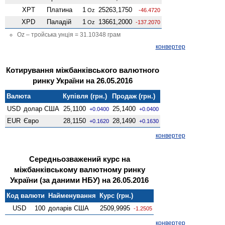
XPT
Платина
1
25263,1750
Oz
-46.4720
XPD
Паладій
1
13661,2000
Oz
-137.2070
Oz – тройська унція = 31.10348 грам
конвертер
Котирування міжбанківського валютного
ринку України на 26.05.2016
Валюта
Купівля (грн.)
Продаж (грн.)
USD
долар США
25,1100
25,1400
+0.0400
+0.0400
EUR
Євро
28,1150
28,1490
+0.1620
+0.1630
конвертер
Середньозважений курс на
міжбанківському валютному ринку
України (за даними НБУ) на 26.05.2016
Код валюти
Найменування
Курс (грн.)
USD
100
доларів США
2509,9995
-1.2505
конвертер