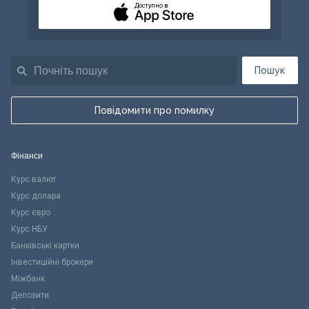
Доступно в
Пошук
Повідомити про помилку
Фінанси
Курс валют
Курс долара
Курс євро
Курс НБУ
Банківські картки
Інвестиційні брокери
Міжбанк
Депозити