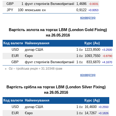
GBP
1
фунт стерлінгів Велико­британії
1,4686
-0.0031
JPY
100
японських єн
0,9122
+0.0053
конвертер
Вартість золота на торгах LBM (London Gold Fixing)
на 26.05.2016
Код валюти
Найменування
Курс (Au)
USD
долар США
1
1223,8500
Oz
+3.2500
EUR
Євро
1
1093,7550
Oz
-0.8790
GBP
фунт стерлінгів Велико­британії
1
833,6870
Oz
+4.1670
Oz – тройська унція = 31.10348 грам
конвертер
Вартість срібла на торгах LBM (London Silver Fixing)
на 26.05.2016
Код валюти
Найменування
Курс (Ag)
USD
долар США
1
16,4600
Oz
+0.2550
EUR
Євро
1
14,7267
Oz
+0.1826