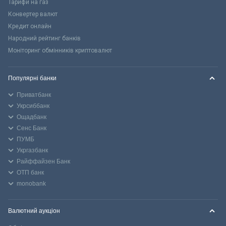
Тарифи на газ
Конвертер валют
Кредит онлайн
Народний рейтинг банків
Моніторинг обмінників криптовалют
Популярні банки
Приватбанк
Укрсиббанк
Ощадбанк
Сенс Банк
ПУМБ
Укргазбанк
Райффайзен Банк
ОТП банк
monobank
Валютний аукціон