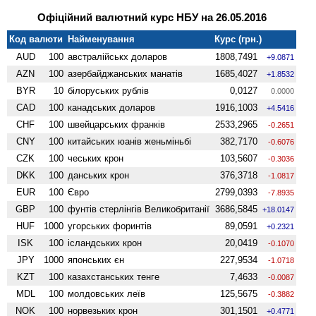
Офіційний валютний курс НБУ на 26.05.2016
Код валюти
Найменування
Курс (грн.)
AUD
100
австралійськх доларов
1808,7491
+9.0871
AZN
100
азербайджанських манатів
1685,4027
+1.8532
BYR
10
білоруських рублів
0,0127
0.0000
CAD
100
канадських доларов
1916,1003
+4.5416
CHF
100
швейцарських франків
2533,2965
-0.2651
CNY
100
китайських юанів женьмiньбi
382,7170
-0.6076
CZK
100
чеських крон
103,5607
-0.3036
DKK
100
данських крон
376,3718
-1.0817
EUR
100
Євро
2799,0393
-7.8935
GBP
100
фунтів стерлінгів Велико­британії
3686,5845
+18.0147
HUF
1000
угорських форинтів
89,0591
+0.2321
ISK
100
ісландських крон
20,0419
-0.1070
JPY
1000
японських єн
227,9534
-1.0718
KZT
100
казахстанських тенге
7,4633
-0.0087
MDL
100
молдовських леїв
125,5675
-0.3882
NOK
100
норвезьких крон
301,1501
+0.4771