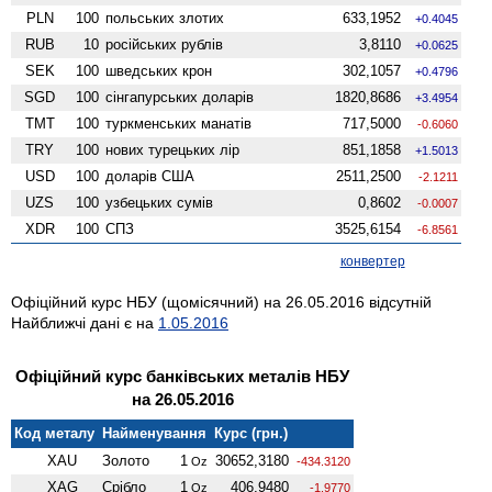
PLN
100
польських злотих
633,1952
+0.4045
RUB
10
російських рублів
3,8110
+0.0625
SEK
100
шведських крон
302,1057
+0.4796
SGD
100
сінгапурських доларів
1820,8686
+3.4954
TMT
100
туркменських манатів
717,5000
-0.6060
TRY
100
нових турецьких лір
851,1858
+1.5013
USD
100
доларів США
2511,2500
-2.1211
UZS
100
узбецьких сумів
0,8602
-0.0007
XDR
100
СПЗ
3525,6154
-6.8561
конвертер
Офіційний курс НБУ (щомісячний) на 26.05.2016 відсутній
Найближчі дані є на
1.05.2016
Офіційний курс банківських металів НБУ
на 26.05.2016
Код металу
Найменування
Курс (грн.)
XAU
Золото
1
30652,3180
Oz
-434.3120
XAG
Срібло
1
406,9480
Oz
-1.9770