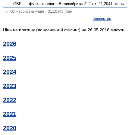
GBP
фунт стерлінгів Велико­британії
1
11,2041
Oz
+0.1472
Oz – тройська унція = 31.10348 грам
конвертер
Ціни на платину (лондонський фіксинг) на 26.05.2016 відсутні
2026
2025
2024
2023
2022
2021
2020