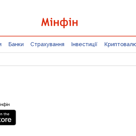
и
Банки
Страхування
Інвестиції
Криптовал
інфін