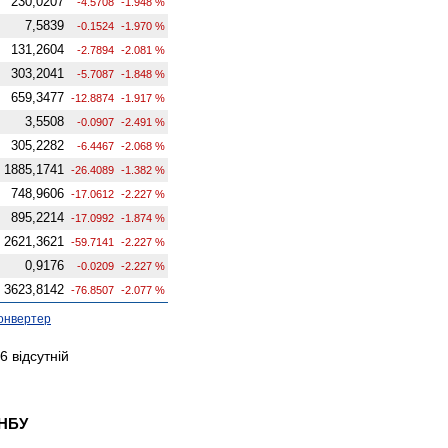
230,0207
-4.5708
-1.948 %
7,5839
-0.1524
-1.970 %
131,2604
-2.7894
-2.081 %
303,2041
-5.7087
-1.848 %
659,3477
-12.8874
-1.917 %
3,5508
-0.0907
-2.491 %
305,2282
-6.4467
-2.068 %
1885,1741
-26.4089
-1.382 %
748,9606
-17.0612
-2.227 %
895,2214
-17.0992
-1.874 %
2621,3621
-59.7141
-2.227 %
0,9176
-0.0209
-2.227 %
3623,8142
-76.8507
-2.077 %
онвертер
 відсутній
 НБУ