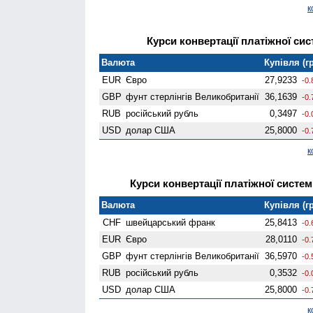
к
Курси конвертації платіжної сист
Валюта
Купівля (гр
EUR
Євро
27,9233
-0.
GBP
фунт стерлінгів Велико­британії
36,1639
-0.
RUB
російський рубль
0,3497
-0.
USD
долар США
25,8000
-0.
к
Курси конвертації платіжної системи
Валюта
Купівля (гр
CHF
швейцарський франк
25,8413
-0.
EUR
Євро
28,0110
-0.
GBP
фунт стерлінгів Велико­британії
36,5970
-0.
RUB
російський рубль
0,3532
-0.
USD
долар США
25,8000
-0.
к