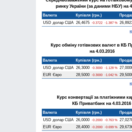
ринку України (за даними НБУ) на 4
Валюта
Купівля (грн.)
Продаж
USD
долар США
26,4675
26,892
-0.3722
-1.387 %
к
Курс обміну готівкових валют в КБ 
на 4.03.2016
Валюта
Купівля (грн.)
Продаж
USD
долар США
26,3000
27,000
-0.3000
-1.128 %
EUR
Євро
28,5000
29,500
-0.3000
-1.042 %
к
Курс конвертації за платіжними к
КБ Приватбанк на 4.03.2016
Валюта
Купівля (грн.)
Продаж
USD
долар США
26,0000
27,027
-0.2000
-0.763 %
EUR
Євро
28,4000
29,673
-0.2000
-0.699 %