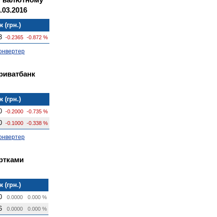
.03.2016
 (грн.)
3
-0.2365
-0.872 %
онвертер
Приватбанк
 (грн.)
0
-0.2000
-0.735 %
0
-0.1000
-0.338 %
онвертер
артками
 (грн.)
0
0.0000
0.000 %
6
0.0000
0.000 %