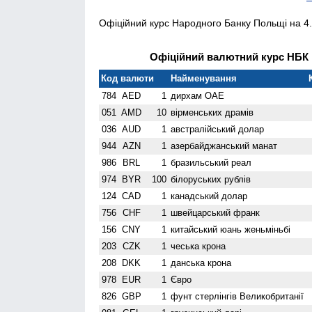
Офіційний курс Народного Банку Польщі на 4.
Офіційний валютний курс НБК н
Код валюти
Найменування
784
AED
1
дирхам ОАЕ
051
AMD
10
вiрменських драмів
036
AUD
1
австралійський долар
944
AZN
1
азербайджанський манат
986
BRL
1
бразильський реал
974
BYR
100
білоруських рублів
124
CAD
1
канадський долар
756
CHF
1
швейцарський франк
156
CNY
1
китайський юань женьмiньбi
203
CZK
1
чеська крона
208
DKK
1
данська крона
978
EUR
1
Євро
826
GBP
1
фунт стерлінгів Велико­британії