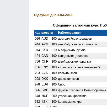
Підсумки дня 4.03.2016
Офіційний валютний курс НБУ 
Код валюти
Найменування
036
AUD
100
австралійськх доларов
944
AZN
100
азербайджанських манатів
974
BYR
10
білоруських рублів
124
CAD
100
канадських доларов
756
CHF
100
швейцарських франків
156
CNY
100
китайських юанів женьмiньбi
203
CZK
100
чеських крон
208
DKK
100
данських крон
978
EUR
100
Євро
826
GBP
100
фунтів стерлінгів Велико­британії
348
HUF
1000
угорських форинтів
352
ISK
100
ісландських крон