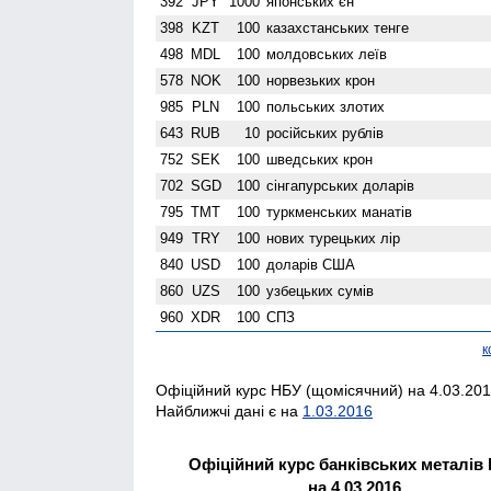
392
JPY
1000
японських єн
398
KZT
100
казахстанських тенге
498
MDL
100
молдовських леїв
578
NOK
100
норвезьких крон
985
PLN
100
польських злотих
643
RUB
10
російських рублів
752
SEK
100
шведських крон
702
SGD
100
сінгапурських доларів
795
TMT
100
туркменських манатів
949
TRY
100
нових турецьких лір
840
USD
100
доларів США
860
UZS
100
узбецьких сумів
960
XDR
100
СПЗ
к
Офіційний курс НБУ (щомісячний) на 4.03.2016
Найближчі дані є на
1.03.2016
Офіційний курс банківських металів
на 4.03.2016