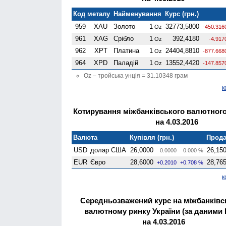
Код металу
Найменування
Курс (грн.)
959
XAU
Золото
1
32773,5800
Oz
-450.316
961
XAG
Срібло
1
392,4180
Oz
-4.917
962
XPT
Платина
1
24404,8810
Oz
-877.668
964
XPD
Паладій
1
13552,4420
Oz
-147.857
Oz – тройська унція = 31.10348 грам
к
Котирування міжбанківського валютного
на 4.03.2016
Валюта
Купівля (грн.)
Прода
USD
долар США
26,0000
26,15
0.0000
0.000 %
EUR
Євро
28,6000
28,76
+0.2010
+0.708 %
к
Середньозважений курс на міжбанків
валютному ринку України (за даними
на 4.03.2016