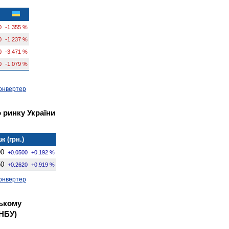
0
-1.355 %
0
-1.237 %
0
-3.471 %
0
-1.079 %
онвертер
 ринку України
ж (грн.)
00
+0.0500
+0.192 %
50
+0.2620
+0.919 %
онвертер
ському
 НБУ)