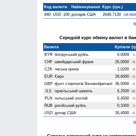
Код валюти
Найменування
Курс (грн.)
840
USD
100
доларів США
2649,7130
+28.350
к
Середній курс обміну валют в банк
Валюта
Купівля (гр
BYR
білоруський рубль
0,0009
0.
CHF
швейцарський франк
26,0000
-0
CZK
чеська крона
1,0200
-0
EUR
Євро
28,6000
-0
GBP
фунт стерлінгів Велико­британії
36,5000
-0
ILS
ізраїльський шекель
6,2500
+0
PLN
польський злотий
6,4500
-0
RUB
російський рубль
0,3300
0.
USD
долар США
26,4000
-0
к
Середньозважений курс на готівковом