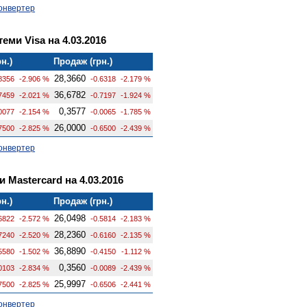
онвертер
еми Visa на 4.03.2016
н.)
Продаж (грн.)
28,3660
8356
-2.906 %
-0.6318
-2.179 %
36,6782
7459
-2.021 %
-0.7197
-1.924 %
0,3577
0077
-2.154 %
-0.0065
-1.785 %
26,0000
7500
-2.825 %
-0.6500
-2.439 %
онвертер
 Mastercard на 4.03.2016
н.)
Продаж (грн.)
26,0498
6822
-2.572 %
-0.5814
-2.183 %
28,2360
7240
-2.520 %
-0.6160
-2.135 %
36,8890
5580
-1.502 %
-0.4150
-1.112 %
0,3560
0103
-2.834 %
-0.0089
-2.439 %
25,9997
7500
-2.825 %
-0.6506
-2.441 %
онвертер