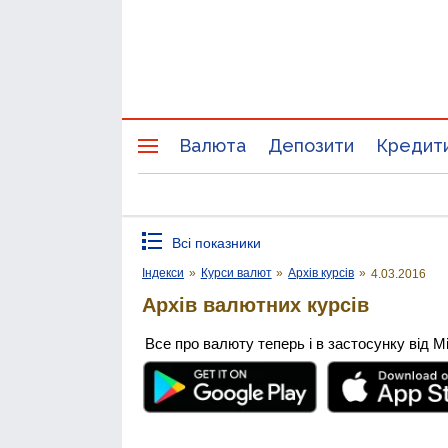
Валюта
Депозити
Кредит
Всі показники
Індекси
»
Курси валют
»
Архів курсів
»
4.03.2016
Архів валютних курсів
Все про валюту теперь і в застосунку від М