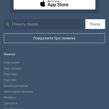
Доступно в
Пошук
Повідомити про помилку
Фінанси
Курс валют
Курс долара
Курс євро
Курс НБУ
Банківські картки
Інвестиційні брокери
Міжбанк
Депозити