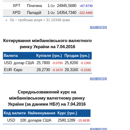
XPT
Платина
1
24945,5680
Oz
+67.8730
XPD
Паладій
1
14354,7340
Oz
-222.4480
Oz – тройська унція = 31.10348 грам
конвертер
Котирування міжбанківського валютного
ринку України на 7.04.2016
Валюта
Купівля (грн.)
Продаж (грн.)
USD
долар США
25,7800
25,8200
-0.0700
-0.1300
EUR
Євро
29,2730
29,3160
-0.1670
-0.2330
конвертер
Середньозважений курс на
міжбанківському валютному ринку
України (за даними НБУ) на 7.04.2016
Код валюти
Найменування
Курс (грн.)
USD
100
доларів США
2580,1289
-15.6638
конвертер