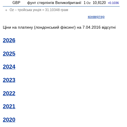
GBP
фунт стерлінгів Велико­британії
1
10,8120
Oz
+0.1036
Oz – тройська унція = 31.10348 грам
конвертер
Ціни на платину (лондонський фіксинг) на 7.04.2016 відсутні
2026
2025
2024
2023
2022
2021
2020