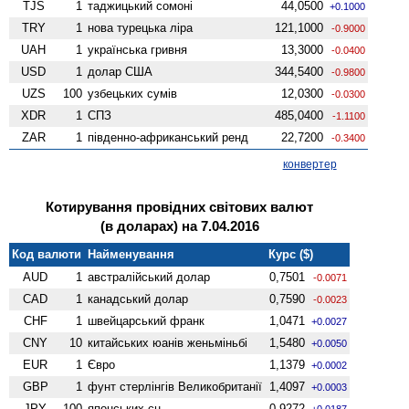
TJS
1
таджицький сомоні
44,0500
+0.1000
TRY
1
нова турецька ліра
121,1000
-0.9000
UAH
1
українська гривня
13,3000
-0.0400
USD
1
долар США
344,5400
-0.9800
UZS
100
узбецьких сумів
12,0300
-0.0300
XDR
1
СПЗ
485,0400
-1.1100
ZAR
1
південно-африканський ренд
22,7200
-0.3400
конвертер
Котирування провідних світових валют
(в доларах) на 7.04.2016
Код валюти
Найменування
Курс ($)
AUD
1
австралійський долар
0,7501
-0.0071
CAD
1
канадський долар
0,7590
-0.0023
CHF
1
швейцарський франк
1,0471
+0.0027
CNY
10
китайських юанів женьмiньбi
1,5480
+0.0050
EUR
1
Євро
1,1379
+0.0002
GBP
1
фунт стерлінгів Велико­британії
1,4097
+0.0003
JPY
100
японських єн
0,9272
+0.0187