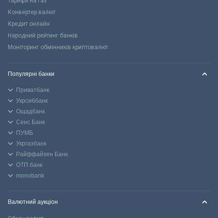
Тарифи на газ
Конвертер валют
Кредит онлайн
Народний рейтинг банків
Моніторинг обмінників криптовалют
Популярні банки
Приватбанк
Укрсиббанк
Ощадбанк
Сенс Банк
ПУМБ
Укргазбанк
Райффайзен Банк
ОТП банк
monobank
Валютний аукціон