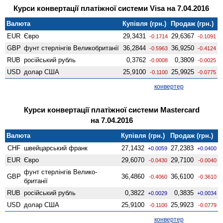
Курси конвертації платіжної системи Visa на 7.04.2016
Валюта
Купівля (грн.)
Продаж (грн.)
EUR
Євро
29,3431
29,6367
-0.1714
-0.1091
GBP
фунт стерлінгів Велико­британії
36,2844
36,9250
-0.5963
-0.4124
RUB
російський рубль
0,3762
0,3809
-0.0008
-0.0025
USD
долар США
25,9100
25,9925
-0.1100
-0.0775
конвертер
Курси конвертації платіжної системи Mastercard
на 7.04.2016
Валюта
Купівля (грн.)
Продаж (грн.)
CHF
швейцарський франк
27,1432
27,2383
+0.0059
+0.0400
EUR
Євро
29,6070
29,7100
-0.0430
-0.0040
фунт стерлінгів Велико­
GBP
36,4860
36,6100
-0.4060
-0.3610
британії
RUB
російський рубль
0,3822
0,3835
+0.0029
+0.0034
USD
долар США
25,9100
25,9923
-0.1100
-0.0779
конвертер