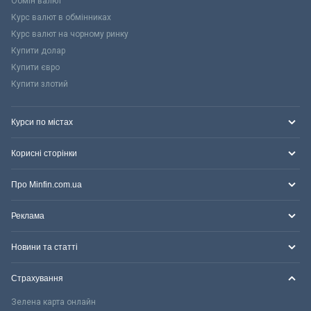
Обмін валют
Курс валют в обмінниках
Курс валют на чорному ринку
Купити долар
Купити євро
Купити злотий
Курси по містах
Корисні сторінки
Про Minfin.com.ua
Реклама
Новини та статті
Страхування
Зелена карта онлайн