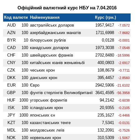
Офіційний валютний курс НБУ на 7.04.2016
Код валюти
Найменування
Курс (грн.)
AUD
100
австралійськх доларов
1957,9417
-7.0572
AZN
100
азербайджанських манатів
1711,6998
-7.8682
BYR
10
білоруських рублів
0,0128
-0.0001
CAD
100
канадських доларов
1973,3038
-7.0548
CHF
100
швейцарських франків
2702,8480
-18.5996
CNY
100
китайських юанів женьмiньбi
400,0803
-2.6917
CZK
100
чеських крон
108,8679
-0.7711
DKK
100
данських крон
395,4457
-2.8560
EUR
100
Євро
2942,5906
-21.6102
GBP
100
фунтів стерлінгів Велико­британії
3641,4595
-56.3958
HUF
1000
угорських форинтів
94,2142
-0.6038
ISK
100
ісландських крон
20,9355
-0.2105
JPY
1000
японських єн
235,1627
-0.4466
KZT
100
казахстанських тенге
7,5341
-0.0131
MDL
100
молдовських леїв
132,2091
-0.7526
NOK
100
норвезьких крон
310,5309
-1.5067