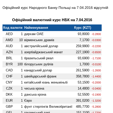
Офіційний курс Народного Банку Польщі на 7.04.2016 відсутній
Офіційний валютний курс НБК на 7.04.2016
Код валюти
Найменування
Курс (KZT)
AED
1
дирхам ОАЕ
93,8000
-0.2800
AMD
10
вiрменських драмів
7,1700
-0.0300
AUD
1
австралійський долар
259,9900
-0.2200
AZN
1
азербайджанський манат
227,1900
-0.6500
BRL
1
бразильський реал
93,6900
-1.7100
BYR
100
білоруських рублів
1,7000
-0.0100
CAD
1
канадський долар
261,5900
-1.2600
CHF
1
швейцарський франк
358,7800
-1.4400
CNY
1
китайський юань женьмiньбi
53,1500
-0.2000
CZK
1
чеська крона
14,4800
-0.0400
DKK
1
данська крона
52,5500
-0.1900
EUR
1
Євро
391,0200
-1.3200
GBP
1
фунт стерлінгів Велико­британії
485,7700
-5.2800
GEL
1
грузинський ларі
151,1100
-1.7700