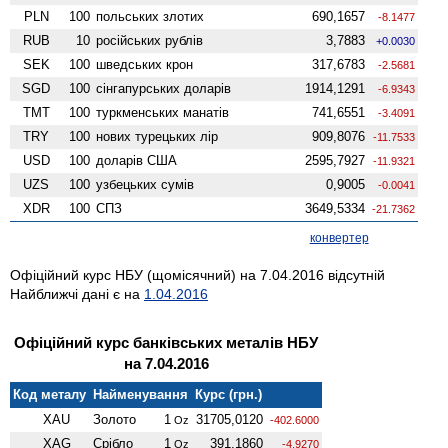
PLN
100
польських злотих
690,1657
-8.1477
RUB
10
російських рублів
3,7883
+0.0030
SEK
100
шведських крон
317,6783
-2.5681
SGD
100
сінгапурських доларів
1914,1291
-6.9343
TMT
100
туркменських манатів
741,6551
-3.4091
TRY
100
нових турецьких лір
909,8076
-11.7533
USD
100
доларів США
2595,7927
-11.9321
UZS
100
узбецьких сумів
0,9005
-0.0041
XDR
100
СПЗ
3649,5334
-21.7362
конвертер
Офіційний курс НБУ (щомісячний) на 7.04.2016 відсутній
Найближчі дані є на
1.04.2016
Офіційний курс банківських металів НБУ
на 7.04.2016
Код металу
Найменування
Курс (грн.)
XAU
Золото
1
31705,0120
Oz
-402.6000
XAG
Срібло
1
391,1860
Oz
-4.9270