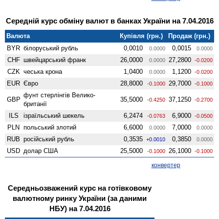
Середній курс обміну валют в банках України на 7.04.2016
Валюта
Купівля (грн.)
Продаж (грн.)
BYR
білоруський рубль
0,0010
0,0015
0.0000
0.0000
CHF
швейцарський франк
26,0000
27,2800
0.0000
-0.0200
CZK
чеська крона
1,0400
1,1200
0.0000
-0.0200
EUR
Євро
28,8000
29,7000
-0.1000
-0.1000
фунт стерлінгів Велико­
GBP
35,5000
37,1250
-0.4250
-0.2700
британії
ILS
ізраїльський шекель
6,2474
6,9000
-0.0763
-0.0500
PLN
польський злотий
6,6000
7,0000
0.0000
0.0000
RUB
російський рубль
0,3535
0,3850
+0.0010
0.0000
USD
долар США
25,5000
26,1000
-0.1000
-0.1000
конвертер
Середньозважений курс на готівковому
валютному ринку України (за даними
НБУ) на 7.04.2016