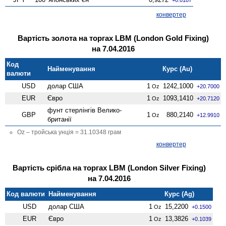
конвертер
Вартість золота на торгах LBM (London Gold Fixing)
на 7.04.2016
Код
Найменування
Курс (Au)
валюти
USD
долар США
1
1242,1000
Oz
+20.7000
EUR
Євро
1
1093,1410
Oz
+20.7120
фунт стерлінгів Велико­
GBP
1
880,2140
Oz
+12.9910
британії
Oz – тройська унція = 31.10348 грам
конвертер
Вартість срібла на торгах LBM (London Silver Fixing)
на 7.04.2016
Код валюти
Найменування
Курс (Ag)
USD
долар США
1
15,2200
Oz
+0.1500
EUR
Євро
1
13,3826
Oz
+0.1039