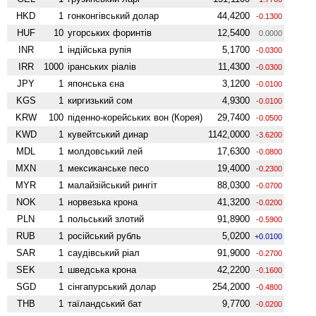
HKD
1
гонконгівський долар
44,4200
-0.1300
HUF
10
угорських форинтів
12,5400
0.0000
INR
1
індійська рупія
5,1700
-0.0300
IRR
1000
іранських ріалів
11,4300
-0.0300
JPY
1
японська єна
3,1200
-0.0100
KGS
1
киргизький сом
4,9300
-0.0100
KRW
100
піденно-корейських вон (Корея)
29,7400
-0.0500
KWD
1
кувейтський динар
1142,0000
-3.6200
MDL
1
молдовський лей
17,6300
-0.0800
MXN
1
мексиканське песо
19,4000
-0.2300
MYR
1
малайзійський рингіт
88,0300
-0.0700
NOK
1
норвезька крона
41,3200
-0.0200
PLN
1
польський злотий
91,8900
-0.5900
RUB
1
російський рубль
5,0200
+0.0100
SAR
1
саудівський ріал
91,9000
-0.2700
SEK
1
шведська крона
42,2200
-0.1600
SGD
1
сінгапурський долар
254,2000
-0.4800
THB
1
таїландський бат
9,7700
-0.0200