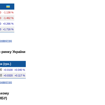
0
-1.138 %
0
-1.462 %
0
+0.266 %
0
+1.716 %
онвертер
 ринку України
ж (грн.)
00
+0.0100
+0.040 %
10
+0.0320
+0.117 %
онвертер
ькому
НБУ)