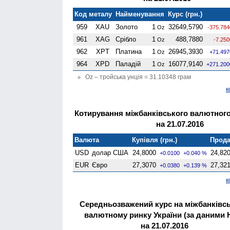
Код металу
Найменування
Курс (грн.)
959
XAU
Золото
1
32649,5790
Oz
-375.784
961
XAG
Срібло
1
488,7880
Oz
-7.250
962
XPT
Платина
1
26945,3930
Oz
+71.497
964
XPD
Паладій
1
16077,9140
Oz
+271.200
Oz – тройська унція = 31.10348 грам
к
Котирування міжбанківського валютного
на 21.07.2016
Валюта
Купівля (грн.)
Прода
USD
долар США
24,8000
24,82
+0.0100
+0.040 %
EUR
Євро
27,3070
27,32
+0.0380
+0.139 %
к
Середньозважений курс на міжбанківс
валютному ринку України (за даними 
на 21.07.2016