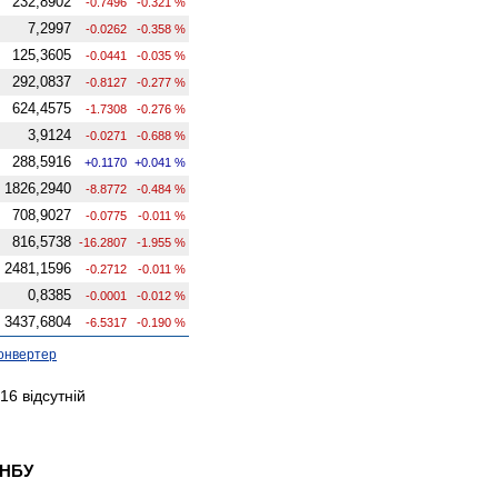
232,8902
-0.7496
-0.321 %
7,2997
-0.0262
-0.358 %
125,3605
-0.0441
-0.035 %
292,0837
-0.8127
-0.277 %
624,4575
-1.7308
-0.276 %
3,9124
-0.0271
-0.688 %
288,5916
+0.1170
+0.041 %
1826,2940
-8.8772
-0.484 %
708,9027
-0.0775
-0.011 %
816,5738
-16.2807
-1.955 %
2481,1596
-0.2712
-0.011 %
0,8385
-0.0001
-0.012 %
3437,6804
-6.5317
-0.190 %
онвертер
16 відсутній
 НБУ