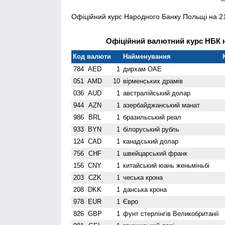
Офіційний курс Народного Банку Польщі на 21
Офіційний валютний курс НБК н
Код валюти
Найменування
784
AED
1
дирхам ОАЕ
051
AMD
10
вiрменських драмів
036
AUD
1
австралійський долар
944
AZN
1
азербайджанський манат
986
BRL
1
бразильський реал
933
BYN
1
білоруський рубль
124
CAD
1
канадський долар
756
CHF
1
швейцарський франк
156
CNY
1
китайський юань женьмiньбi
203
CZK
1
чеська крона
208
DKK
1
данська крона
978
EUR
1
Євро
826
GBP
1
фунт стерлінгів Велико­британії