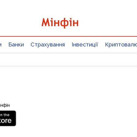
и
Банки
Страхування
Інвестиції
Криптовал
інфін