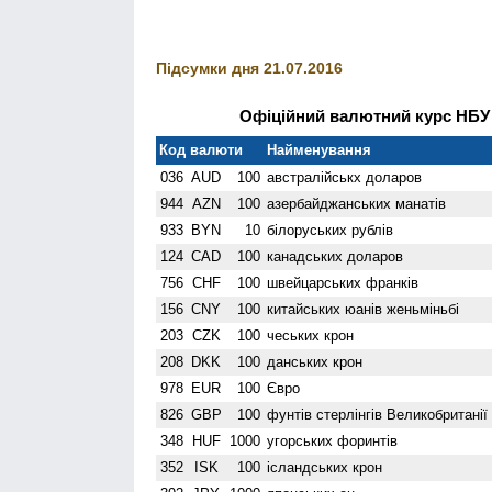
Підсумки дня 21.07.2016
Офіційний валютний курс НБУ н
Код валюти
Найменування
036
AUD
100
австралійськх доларов
944
AZN
100
азербайджанських манатів
933
BYN
10
білоруських рублів
124
CAD
100
канадських доларов
756
CHF
100
швейцарських франків
156
CNY
100
китайських юанів женьмiньбi
203
CZK
100
чеських крон
208
DKK
100
данських крон
978
EUR
100
Євро
826
GBP
100
фунтів стерлінгів Велико­британії
348
HUF
1000
угорських форинтів
352
ISK
100
ісландських крон