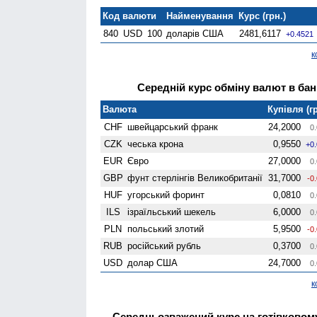
Код валюти
Найменування
Курс (грн.)
840
USD
100
доларів США
2481,6117
+0.4521
к
Середній курс обміну валют в банк
Валюта
Купівля (гр
CHF
швейцарський франк
24,2000
0.
CZK
чеська крона
0,9550
+0
EUR
Євро
27,0000
0.
GBP
фунт стерлінгів Велико­британії
31,7000
-0
HUF
угорський форинт
0,0810
0.
ILS
ізраїльський шекель
6,0000
0.
PLN
польський злотий
5,9500
-0
RUB
російський рубль
0,3700
0.
USD
долар США
24,7000
0.
к
Середньозважений курс на готівково