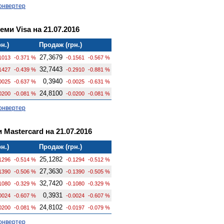
онвертер
еми Visa на 21.07.2016
н.)
Продаж (грн.)
27,3679
1013
-0.371 %
-0.1561
-0.567 %
32,7443
1427
-0.439 %
-0.2910
-0.881 %
0,3940
0025
-0.637 %
-0.0025
-0.631 %
24,8100
0200
-0.081 %
-0.0200
-0.081 %
онвертер
 Mastercard на 21.07.2016
н.)
Продаж (грн.)
25,1282
1296
-0.514 %
-0.1294
-0.512 %
27,3630
1390
-0.506 %
-0.1390
-0.505 %
32,7420
1080
-0.329 %
-0.1080
-0.329 %
0,3931
0024
-0.607 %
-0.0024
-0.607 %
24,8102
0200
-0.081 %
-0.0197
-0.079 %
онвертер