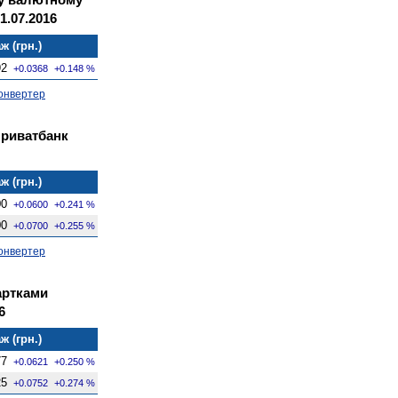
1.07.2016
ж (грн.)
92
+0.0368
+0.148 %
онвертер
Приватбанк
ж (грн.)
00
+0.0600
+0.241 %
00
+0.0700
+0.255 %
онвертер
артками
6
ж (грн.)
77
+0.0621
+0.250 %
25
+0.0752
+0.274 %