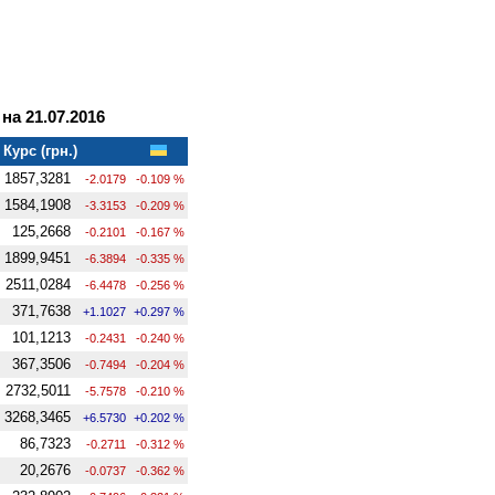
а 21.07.2016
Курс (грн.)
1857,3281
-2.0179
-0.109 %
1584,1908
-3.3153
-0.209 %
125,2668
-0.2101
-0.167 %
1899,9451
-6.3894
-0.335 %
2511,0284
-6.4478
-0.256 %
371,7638
+1.1027
+0.297 %
101,1213
-0.2431
-0.240 %
367,3506
-0.7494
-0.204 %
2732,5011
-5.7578
-0.210 %
3268,3465
+6.5730
+0.202 %
86,7323
-0.2711
-0.312 %
20,2676
-0.0737
-0.362 %