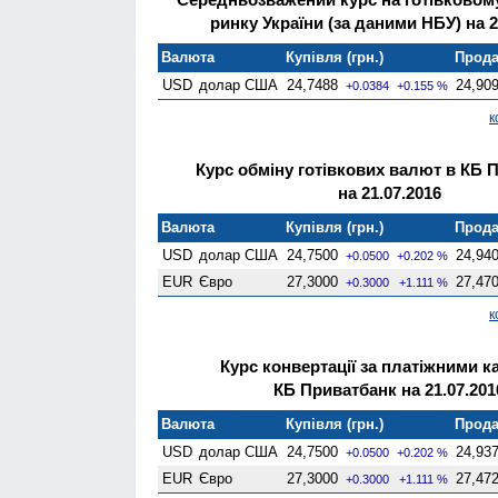
ринку України (за даними НБУ) на 2
Валюта
Купівля (грн.)
Прода
USD
долар США
24,7488
24,90
+0.0384
+0.155 %
к
Курс обміну готівкових валют в КБ 
на 21.07.2016
Валюта
Купівля (грн.)
Прода
USD
долар США
24,7500
24,94
+0.0500
+0.202 %
EUR
Євро
27,3000
27,47
+0.3000
+1.111 %
к
Курс конвертації за платіжними к
КБ Приватбанк на 21.07.201
Валюта
Купівля (грн.)
Прода
USD
долар США
24,7500
24,93
+0.0500
+0.202 %
EUR
Євро
27,3000
27,47
+0.3000
+1.111 %