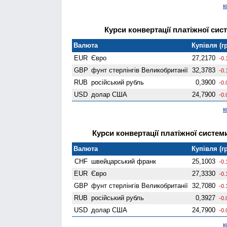
к
Курси конвертації платіжної сист
Валюта
Купівля (гр
EUR
Євро
27,2170
-0.
GBP
фунт стерлінгів Велико­британії
32,3783
-0.
RUB
російський рубль
0,3900
-0.
USD
долар США
24,7900
-0.
к
Курси конвертації платіжної системи
Валюта
Купівля (гр
CHF
швейцарський франк
25,1003
-0.
EUR
Євро
27,3330
-0.
GBP
фунт стерлінгів Велико­британії
32,7080
-0.
RUB
російський рубль
0,3927
-0.
USD
долар США
24,7900
-0.
к