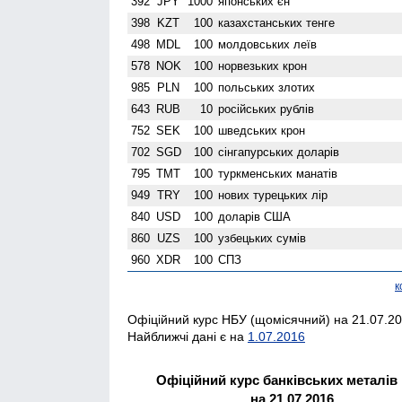
392
JPY
1000
японських єн
398
KZT
100
казахстанських тенге
498
MDL
100
молдовських леїв
578
NOK
100
норвезьких крон
985
PLN
100
польських злотих
643
RUB
10
російських рублів
752
SEK
100
шведських крон
702
SGD
100
сінгапурських доларів
795
TMT
100
туркменських манатів
949
TRY
100
нових турецьких лір
840
USD
100
доларів США
860
UZS
100
узбецьких сумів
960
XDR
100
СПЗ
к
Офіційний курс НБУ (щомісячний) на 21.07.20
Найближчі дані є на
1.07.2016
Офіційний курс банківських металів
на 21.07.2016