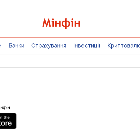
и
Банки
Страхування
Інвестиції
Криптовал
інфін