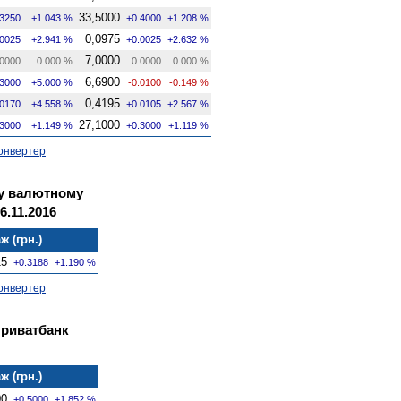
33,5000
.3250
+1.043 %
+0.4000
+1.208 %
0,0975
.0025
+2.941 %
+0.0025
+2.632 %
7,0000
0000
0.000 %
0.0000
0.000 %
6,6900
.3000
+5.000 %
-0.0100
-0.149 %
0,4195
.0170
+4.558 %
+0.0105
+2.567 %
27,1000
.3000
+1.149 %
+0.3000
+1.119 %
онвертер
му валютному
6.11.2016
ж (грн.)
15
+0.3188
+1.190 %
онвертер
Приватбанк
ж (грн.)
00
+0.5000
+1.852 %