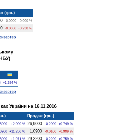
ж (грн.)
00
0.0000
0.000 %
10
-0.0650
-0.230 %
онвертер
ському
 НБУ)
8
+1.284 %
онвертер
ах України на 16.11.2016
н.)
Продаж (грн.)
26,9000
.5000
+2.000 %
+0.2000
+0.749 %
1,0900
.0900
+11.250 %
-0.0100
-0.909 %
29,2200
.3000
+1.071 %
+0.2200
+0.759 %