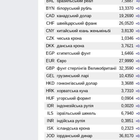
BRL
бразильський реал
7,5887
+0
BYN
білоруський рубль
13,3370
+0
CAD
канадський долар
19,2690
+0
CHF
швейцарський франк
26,0520
+0
CNY
китайський юань женьмiньбi
3,8130
+0
CZK
чеська крона
1,0346
+0
DKK
данська крона
3,7621
+0
EGP
єгипетський фунт
1,6466
+0
EUR
Євро
27,9990
+0
GBP
фунт стерлінгів Велико­британії
32,3590
+0
GEL
грузинський ларі
10,4350
+0
HKD
гонконгівський долар
3,3688
+0
HRK
хорватська куна
3,7310
+0
HUF
угорський форинт
0,0904
+0
IDR
індонезійська рупія
0,0020
+0
ILS
ізраїльський шекель
6,7940
+0
INR
індійська рупія
0,3851
+0
ISK
ісландська крона
0,2323
+0
JOD
іорданський динар
36,8170
+0