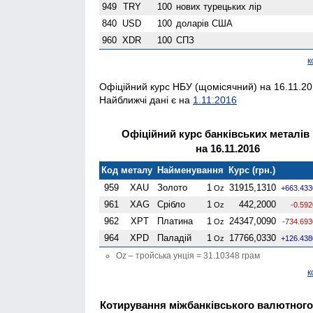
949
TRY
100
нових турецьких лір
840
USD
100
доларів США
960
XDR
100
СПЗ
к
Офіційний курс НБУ (щомісячний) на 16.11.201
Найближчі дані є на
1.11.2016
Офіційний курс банківських металів
на 16.11.2016
Код металу
Найменування
Курс (грн.)
959
XAU
Золото
1
31915,1310
Oz
+663.433
961
XAG
Срібло
1
442,2000
Oz
-0.592
962
XPT
Платина
1
24347,0090
Oz
-734.693
964
XPD
Паладій
1
17766,0330
Oz
+126.438
Oz – тройська унція = 31.10348 грам
к
Котирування міжбанківського валютного