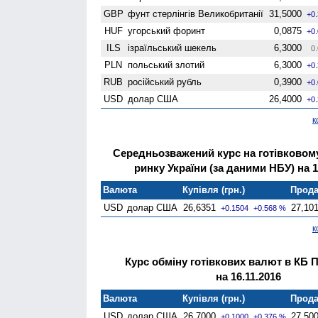
GBP
фунт стерлінгів Велико­британії
31,5000
+0
HUF
угорський форинт
0,0875
+0
ILS
ізраїльський шекель
6,3000
0.
PLN
польський злотий
6,3000
+0
RUB
російський рубль
0,3900
+0
USD
долар США
26,4000
+0
к
Середньозважений курс на готівково
ринку України (за даними НБУ) на 1
Валюта
Купівля (грн.)
Прода
USD
долар США
26,6351
27,10
+0.1504
+0.568 %
к
Курс обміну готівкових валют в КБ 
на 16.11.2016
Валюта
Купівля (грн.)
Прода
USD
долар США
26,7000
27,50
+0.1000
+0.376 %