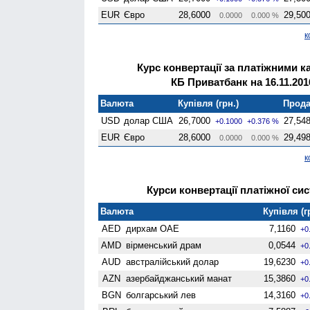
EUR
Євро
28,6000
29,50
0.0000
0.000 %
к
Курс конвертації за платіжними к
КБ Приватбанк на 16.11.201
Валюта
Купівля (грн.)
Прода
USD
долар США
26,7000
27,54
+0.1000
+0.376 %
EUR
Євро
28,6000
29,49
0.0000
0.000 %
к
Курси конвертації платіжної сис
Валюта
Купівля (г
AED
дирхам ОАЕ
7,1160
+0
AMD
вiрменський драм
0,0544
+0
AUD
австралійський долар
19,6230
+0
AZN
азербайджанський манат
15,3860
+0
BGN
болгарський лев
14,3160
+0