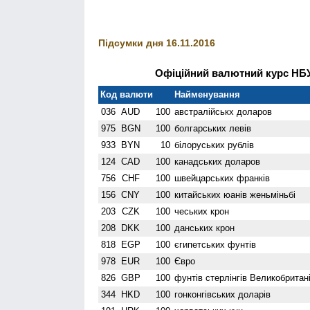
Підсумки дня 16.11.2016
Офіційний валютний курс НБУ 
Код валюти
Найменування
036
AUD
100
австралійськх доларов
975
BGN
100
болгарських левів
933
BYN
10
білоруських рублів
124
CAD
100
канадських доларов
756
CHF
100
швейцарських франків
156
CNY
100
китайських юанів женьмiньбi
203
CZK
100
чеських крон
208
DKK
100
данських крон
818
EGP
100
єгипетських фунтів
978
EUR
100
Євро
826
GBP
100
фунтів стерлінгів Велико­британі
344
HKD
100
гонконгівських доларів