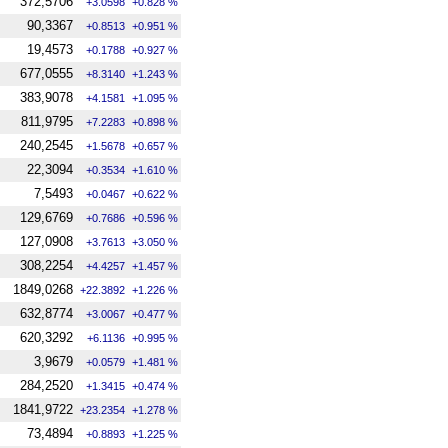
372,5706
+3.0598
+0.828 %
90,3367
+0.8513
+0.951 %
19,4573
+0.1788
+0.927 %
677,0555
+8.3140
+1.243 %
383,9078
+4.1581
+1.095 %
811,9795
+7.2283
+0.898 %
240,2545
+1.5678
+0.657 %
22,3094
+0.3534
+1.610 %
7,5493
+0.0467
+0.622 %
129,6769
+0.7686
+0.596 %
127,0908
+3.7613
+3.050 %
308,2254
+4.4257
+1.457 %
1849,0268
+22.3892
+1.226 %
632,8774
+3.0067
+0.477 %
620,3292
+6.1136
+0.995 %
3,9679
+0.0579
+1.481 %
284,2520
+1.3415
+0.474 %
1841,9722
+23.2354
+1.278 %
73,4894
+0.8893
+1.225 %