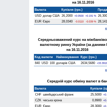
на 16.11.2016
Валюта
Купівля (грн.)
Прода
USD
долар США
26,2000
26,30
+0.0500
+0.191 %
EUR
Євро
28,0340
28,14
-0.0110
-0.039 %
к
Середньозважений курс на міжбанків
валютному ринку України (за даними
на 16.11.2016
Код валюти
Найменування
Курс (грн.)
840
USD
100
доларів США
2634,5680
+33.391
к
Середній курс обміну валют в банк
Валюта
Купівля (гр
CHF
швейцарський франк
25,5000
+0
CZK
чеська крона
0,8900
+0
EUR
Євро
28,3000
+0