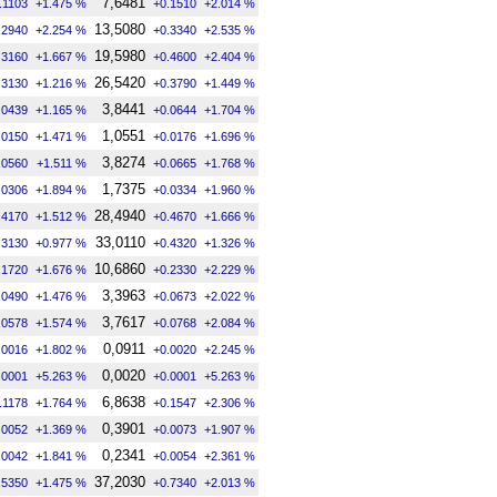
7,6481
.1103
+1.475 %
+0.1510
+2.014 %
13,5080
.2940
+2.254 %
+0.3340
+2.535 %
19,5980
.3160
+1.667 %
+0.4600
+2.404 %
26,5420
.3130
+1.216 %
+0.3790
+1.449 %
3,8441
.0439
+1.165 %
+0.0644
+1.704 %
1,0551
.0150
+1.471 %
+0.0176
+1.696 %
3,8274
.0560
+1.511 %
+0.0665
+1.768 %
1,7375
.0306
+1.894 %
+0.0334
+1.960 %
28,4940
.4170
+1.512 %
+0.4670
+1.666 %
33,0110
.3130
+0.977 %
+0.4320
+1.326 %
10,6860
.1720
+1.676 %
+0.2330
+2.229 %
3,3963
.0490
+1.476 %
+0.0673
+2.022 %
3,7617
.0578
+1.574 %
+0.0768
+2.084 %
0,0911
.0016
+1.802 %
+0.0020
+2.245 %
0,0020
.0001
+5.263 %
+0.0001
+5.263 %
6,8638
.1178
+1.764 %
+0.1547
+2.306 %
0,3901
.0052
+1.369 %
+0.0073
+1.907 %
0,2341
.0042
+1.841 %
+0.0054
+2.361 %
37,2030
.5350
+1.475 %
+0.7340
+2.013 %