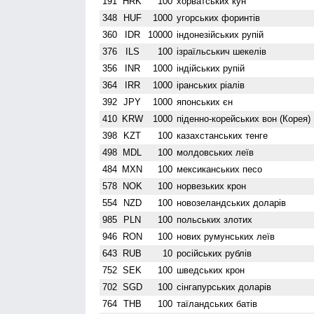
191
HRK
100
хорватських кун
348
HUF
1000
угорських форинтів
360
IDR
10000
індонезійських рупій
376
ILS
100
ізраїльськич шекелів
356
INR
1000
індійських рупій
364
IRR
1000
іранських ріалів
392
JPY
1000
японських єн
410
KRW
1000
піденно-корейських вон (Корея)
398
KZT
100
казахстанських тенге
498
MDL
100
молдовських леїв
484
MXN
100
мексиканських песо
578
NOK
100
норвезьких крон
554
NZD
100
ново­зеландських доларів
985
PLN
100
польських злотих
946
RON
100
нових румунських леїв
643
RUB
10
російських рублів
752
SEK
100
шведських крон
702
SGD
100
сінгапурських доларів
764
THB
100
таїландських батів