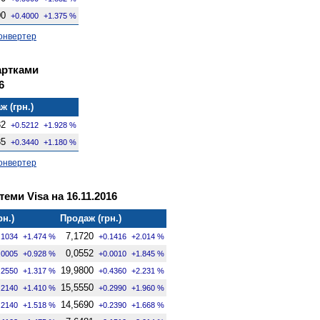
00
+0.4000
+1.375 %
онвертер
артками
6
ж (грн.)
82
+0.5212
+1.928 %
85
+0.3440
+1.180 %
онвертер
теми Visa на 16.11.2016
рн.)
Продаж (грн.)
7,1720
.1034
+1.474 %
+0.1416
+2.014 %
0,0552
.0005
+0.928 %
+0.0010
+1.845 %
19,9800
.2550
+1.317 %
+0.4360
+2.231 %
15,5550
.2140
+1.410 %
+0.2990
+1.960 %
14,5690
.2140
+1.518 %
+0.2390
+1.668 %