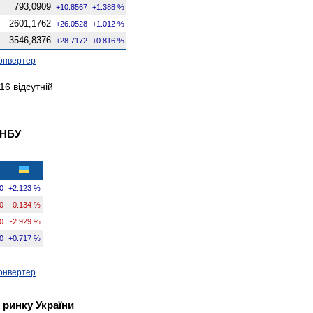
793,0909
+10.8567
+1.388 %
2601,1762
+26.0528
+1.012 %
3546,8376
+28.7172
+0.816 %
онвертер
6 відсутній
 НБУ
0
+2.123 %
0
-0.134 %
0
-2.929 %
0
+0.717 %
онвертер
 ринку України