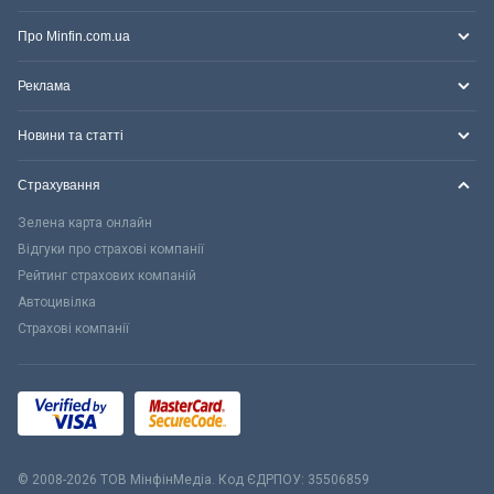
Про Minfin.com.ua
Реклама
Новини та статті
Страхування
Зелена карта онлайн
Відгуки про страхові компанії
Рейтинг страхових компаній
Автоцивілка
Страхові компанії
© 2008-2026 ТОВ МiнфiнМедiа. Код ЄДРПОУ: 35506859