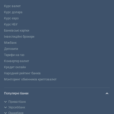
Курс валют
Курс долара
Курс євро
Курс НБУ
Банківські картки
Інвестиційні брокери
Міжбанк
Депозити
Тарифи на газ
Конвертер валют
Кредит онлайн
Народний рейтинг банків
Моніторинг обмінників криптовалют
Популярні банки
Приватбанк
Укрсиббанк
Ощадбанк