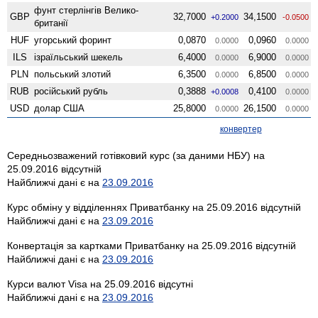
фунт стерлінгів Велико­
GBP
32,7000
34,1500
+0.2000
-0.0500
британії
HUF
угорський форинт
0,0870
0,0960
0.0000
0.0000
ILS
ізраїльський шекель
6,4000
6,9000
0.0000
0.0000
PLN
польський злотий
6,3500
6,8500
0.0000
0.0000
RUB
російський рубль
0,3888
0,4100
+0.0008
0.0000
USD
долар США
25,8000
26,1500
0.0000
0.0000
конвертер
Середньозважений готівковий курс (за даними НБУ) на
25.09.2016 відсутній
Найближчі дані є на
23.09.2016
Курс обміну у відділеннях Приватбанку на 25.09.2016 відсутній
Найближчі дані є на
23.09.2016
Конвертація за картками Приватбанку на 25.09.2016 відсутній
Найближчі дані є на
23.09.2016
Курси валют Visa на 25.09.2016 відсутні
Найближчі дані є на
23.09.2016