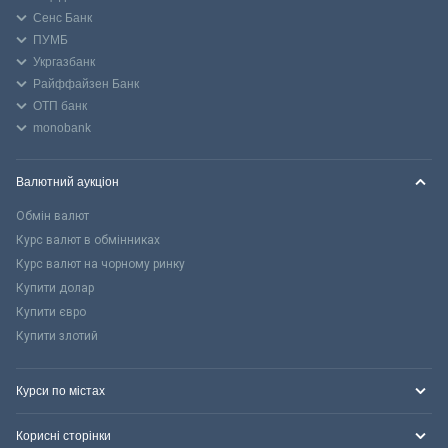
Сенс Банк
ПУМБ
Укргазбанк
Райффайзен Банк
ОТП банк
monobank
Валютний аукціон
Обмін валют
Курс валют в обмінниках
Курс валют на чорному ринку
Купити долар
Купити євро
Купити злотий
Курси по містах
Корисні сторінки