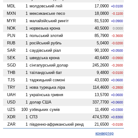
MDL
1
молдовський лей
17,0900
+0.0100
MXN
1
мексиканське песо
18,0800
-0.1100
MYR
1
малайзійський рингіт
81,5100
+0.0900
NOK
1
норвезька крона
40,5000
0.0000
PLN
1
польський злотий
85,7900
-0.3600
RUB
1
російський рубль
5,0400
-0.0200
SAR
1
саудівський ріал
90,1000
+0.0500
SEK
1
шведська крона
40,6400
-0.0900
SGD
1
сінгапурський долар
245,2600
-0.2600
THB
1
таїландський бат
9,4800
-0.0100
TJS
1
таджицький сомоні
43,0300
+0.0600
TRY
1
нова турецька ліра
114,4600
-0.2800
UAH
1
українська гривня
13,5700
+0.0600
USD
1
долар США
337,7700
+0.0600
UZS
100
узбецьких сумів
11,4900
+0.0300
XDR
1
СПЗ
474,5700
+0.8300
ZAR
1
південно-африканський ренд
21,6500
-0.0100
конвертер