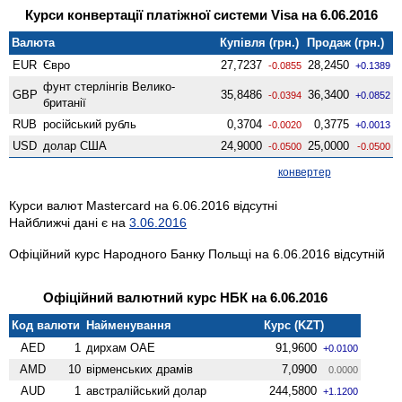
Курси конвертації платіжної системи Visa на 6.06.2016
Валюта
Купівля (грн.)
Продаж (грн.)
EUR
Євро
27,7237
28,2450
-0.0855
+0.1389
фунт стерлінгів Велико­
GBP
35,8486
36,3400
-0.0394
+0.0852
британії
RUB
російський рубль
0,3704
0,3775
-0.0020
+0.0013
USD
долар США
24,9000
25,0000
-0.0500
-0.0500
конвертер
Курси валют Mastercard на 6.06.2016 відсутні
Найближчі дані є на
3.06.2016
Офіційний курс Народного Банку Польщі на 6.06.2016 відсутній
Офіційний валютний курс НБК на 6.06.2016
Код валюти
Найменування
Курс (KZT)
AED
1
дирхам ОАЕ
91,9600
+0.0100
AMD
10
вiрменських драмів
7,0900
0.0000
AUD
1
австралійський долар
244,5800
+1.1200