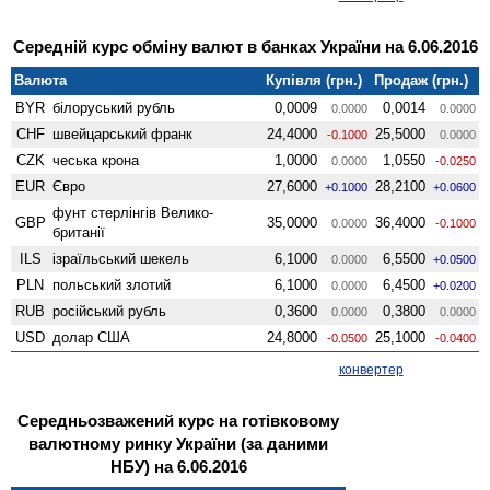
Середній курс обміну валют в банках України на 6.06.2016
Валюта
Купівля (грн.)
Продаж (грн.)
BYR
білоруський рубль
0,0009
0,0014
0.0000
0.0000
CHF
швейцарський франк
24,4000
25,5000
-0.1000
0.0000
CZK
чеська крона
1,0000
1,0550
0.0000
-0.0250
EUR
Євро
27,6000
28,2100
+0.1000
+0.0600
фунт стерлінгів Велико­
GBP
35,0000
36,4000
0.0000
-0.1000
британії
ILS
ізраїльський шекель
6,1000
6,5500
0.0000
+0.0500
PLN
польський злотий
6,1000
6,4500
0.0000
+0.0200
RUB
російський рубль
0,3600
0,3800
0.0000
0.0000
USD
долар США
24,8000
25,1000
-0.0500
-0.0400
конвертер
Середньозважений курс на готівковому
валютному ринку України (за даними
НБУ) на 6.06.2016