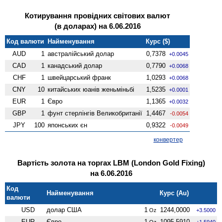
Котирування провідних світових валют
(в доларах) на 6.06.2016
Код валюти
Найменування
Курс ($)
AUD
1
австралійський долар
0,7378
+0.0045
CAD
1
канадський долар
0,7790
+0.0068
CHF
1
швейцарський франк
1,0293
+0.0068
CNY
10
китайських юанів женьмiньбi
1,5235
+0.0001
EUR
1
Євро
1,1365
+0.0032
GBP
1
фунт стерлінгів Велико­британії
1,4467
-0.0054
JPY
100
японських єн
0,9322
-0.0049
конвертер
Вартість золота на торгах LBM (London Gold Fixing)
на 6.06.2016
Код
Найменування
Курс (Au)
валюти
USD
долар США
1
1244,0000
Oz
+3.5000
EUR
Євро
1
1095,5910
Oz
+1.5940