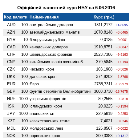
Офіційний валютний курс НБУ на 6.06.2016
Код валюти
Найменування
Курс (грн.)
AUD
100
австралійськх доларов
1811,2172
+4.8695
AZN
100
азербайджанських манатів
1670,8148
-6.6465
BYR
10
білоруських рублів
0,0125
-0.0001
CAD
100
канадських доларов
1910,8751
-0.6847
CHF
100
швейцарських франків
2523,7386
-9.9163
CNY
100
китайських юанів женьмiньбi
379,5845
-1.0194
CZK
100
чеських крон
103,1908
-0.5026
DKK
100
данських крон
374,9202
-1.8768
EUR
100
Євро
2788,7311
-13.9979
GBP
100
фунтів стерлінгів Велико­британії
3608,3730
-15.7675
HUF
1000
угорських форинтів
89,2565
-0.2818
ISK
100
ісландських крон
20,0225
-0.1394
JPY
1000
японських єн
229,5819
-0.2253
KZT
100
казахстанських тенге
7,4021
-0.0346
MDL
100
молдовських леїв
125,8567
-0.0022
NOK
100
норвезьких крон
300,3383
+0.1317