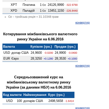
XPT
Платина
1
24126,9990
Oz
-322.9790
XPD
Паладій
1
13451,1150
Oz
-226.8440
Oz – тройська унція = 31.10348 грам
конвертер
Котирування міжбанківського валютного
ринку України на 6.06.2016
Валюта
Купівля (грн.)
Продаж (грн.)
USD
долар США
24,9600
24,9900
-0.0200
-0.0400
EUR
Євро
28,3250
28,3530
+0.1280
+0.1000
конвертер
Середньозважений курс на
міжбанківському валютному ринку
України (за даними НБУ) на 6.06.2016
Код валюти
Найменування
Курс (грн.)
USD
100
доларів США
2498,5658
-1.6414
конвертер