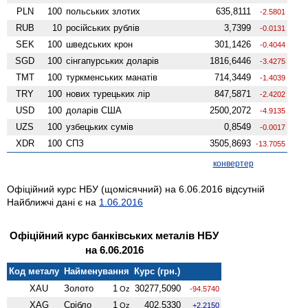
PLN
100
польських злотих
635,8111
-2.5801
RUB
10
російських рублів
3,7399
-0.0131
SEK
100
шведських крон
301,1426
-0.4044
SGD
100
сінгапурських доларів
1816,6446
-3.4275
TMT
100
туркменських манатів
714,3449
-1.4039
TRY
100
нових турецьких лір
847,5871
-2.4202
USD
100
доларів США
2500,2072
-4.9135
UZS
100
узбецьких сумів
0,8549
-0.0017
XDR
100
СПЗ
3505,8693
-13.7055
конвертер
Офіційний курс НБУ (щомісячний) на 6.06.2016 відсутній
Найближчі дані є на
1.06.2016
Офіційний курс банківських металів НБУ
на 6.06.2016
Код металу
Найменування
Курс (грн.)
XAU
Золото
1
30277,5090
Oz
-94.5740
XAG
Срібло
1
402,5330
Oz
+2.2150