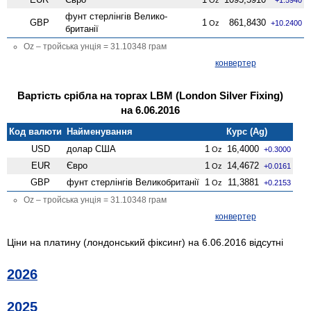
фунт стерлінгів Велико­
GBP
1
861,8430
Oz
+10.2400
британії
Oz – тройська унція = 31.10348 грам
конвертер
Вартість срібла на торгах LBM (London Silver Fixing)
на 6.06.2016
Код валюти
Найменування
Курс (Ag)
USD
долар США
1
16,4000
Oz
+0.3000
EUR
Євро
1
14,4672
Oz
+0.0161
GBP
фунт стерлінгів Велико­британії
1
11,3881
Oz
+0.2153
Oz – тройська унція = 31.10348 грам
конвертер
Ціни на платину (лондонський фіксинг) на 6.06.2016 відсутні
2026
2025