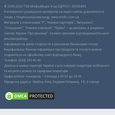
© 2008-2026 ТОВ МiнфiнМедiа. Код ЄДРПОУ: 35506859
Копіювання і розміщення матеріалів на інших сайтах дозволяється
тільки з гіперпосиланням виду: www.minfin.com.ua
Матеріали з позначками "Р", "Новини партнерів", "Актуально",
"Спецпроект", "Новини компаній", "Промо" – це реклама, в розумінні
Закону України "Про рекламу". За зміст реклами відповідальність несе
рекламодавець.
Інформація на даній сторінці не є рекламою банківських послуг.
Верифіковану банком інформацію про продукти та послуги можна
подивитися на офіційному сайті відповідного банку.
Телефон: (044) 392-47-40
Дзвінок в межах території України з усіх номерів операторів мобільного
та міського зв’язку за тарифами операторів
Графік роботи: понеділок – п’ятниця з 09:00 до 18:00
Юридична адреса: Україна, Київ, Вадима Гетьмана, 1-Б, 3 поверх