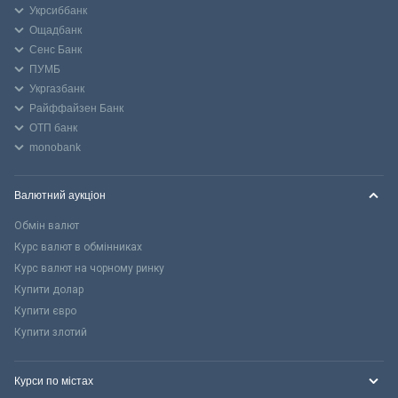
Укрсиббанк
Ощадбанк
Сенс Банк
ПУМБ
Укргазбанк
Райффайзен Банк
ОТП банк
monobank
Валютний аукціон
Обмін валют
Курс валют в обмінниках
Курс валют на чорному ринку
Купити долар
Купити євро
Купити злотий
Курси по містах