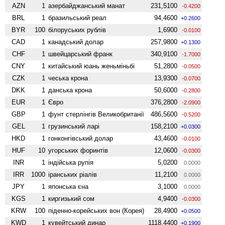
AZN
1
азербайджанський манат
231,5100
-0.4200
BRL
1
бразильський реал
94,4600
+0.2600
BYR
100
білоруських рублів
1,6900
-0.0100
CAD
1
канадський долар
257,9800
+0.1300
CHF
1
швейцарський франк
340,9100
-1.7000
CNY
1
китайський юань женьмiньбi
51,2800
-0.0500
CZK
1
чеська крона
13,9300
-0.0700
DKK
1
данська крона
50,6000
-0.2800
EUR
1
Євро
376,2800
-2.0900
GBP
1
фунт стерлінгів Велико­британії
486,5600
-0.5200
GEL
1
грузинський ларі
158,2100
+0.0300
HKD
1
гонконгівський долар
43,4600
-0.0100
HUF
10
угорських форинтів
12,0600
-0.0300
INR
1
індійська рупія
5,0200
0.0000
IRR
1000
іранських ріалів
11,2100
0.0000
JPY
1
японська єна
3,1000
0.0000
KGS
1
киргизький сом
4,9400
-0.0300
KRW
100
піденно-корейських вон (Корея)
28,4900
+0.0500
KWD
1
кувейтський динар
1118,4400
+0.1900