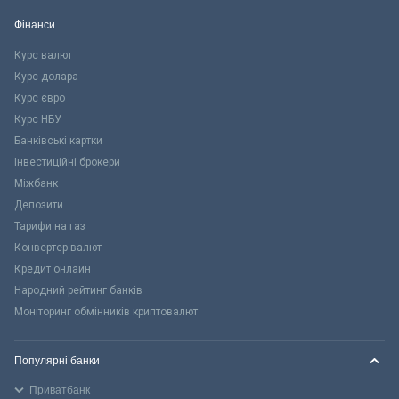
Фінанси
Курс валют
Курс долара
Курс євро
Курс НБУ
Банківські картки
Інвестиційні брокери
Міжбанк
Депозити
Тарифи на газ
Конвертер валют
Кредит онлайн
Народний рейтинг банків
Моніторинг обмінників криптовалют
Популярні банки
Приватбанк