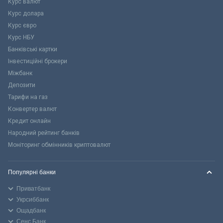
Курс валют
Курс долара
Курс євро
Курс НБУ
Банківські картки
Інвестиційні брокери
Міжбанк
Депозити
Тарифи на газ
Конвертер валют
Кредит онлайн
Народний рейтинг банків
Моніторинг обмінників криптовалют
Популярні банки
Приватбанк
Укрсиббанк
Ощадбанк
Сенс Банк