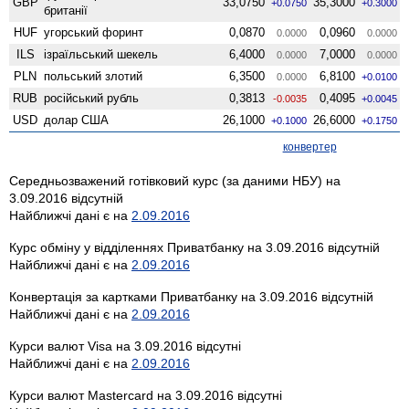
GBP
33,0750
35,3000
+0.0750
+0.3000
британії
HUF
угорський форинт
0,0870
0,0960
0.0000
0.0000
ILS
ізраїльський шекель
6,4000
7,0000
0.0000
0.0000
PLN
польський злотий
6,3500
6,8100
0.0000
+0.0100
RUB
російський рубль
0,3813
0,4095
-0.0035
+0.0045
USD
долар США
26,1000
26,6000
+0.1000
+0.1750
конвертер
Середньозважений готівковий курс (за даними НБУ) на
3.09.2016 відсутній
Найближчі дані є на
2.09.2016
Курс обміну у відділеннях Приватбанку на 3.09.2016 відсутній
Найближчі дані є на
2.09.2016
Конвертація за картками Приватбанку на 3.09.2016 відсутній
Найближчі дані є на
2.09.2016
Курси валют Visa на 3.09.2016 відсутні
Найближчі дані є на
2.09.2016
Курси валют Mastercard на 3.09.2016 відсутні