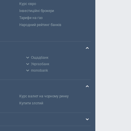
Курс євро
Інвестиційні брокери
Тарифи на газ
Народний рейтинг банків
Ощадбанк
Укргазбанк
monobank
Курс валют на чорному ринку
Купити злотий