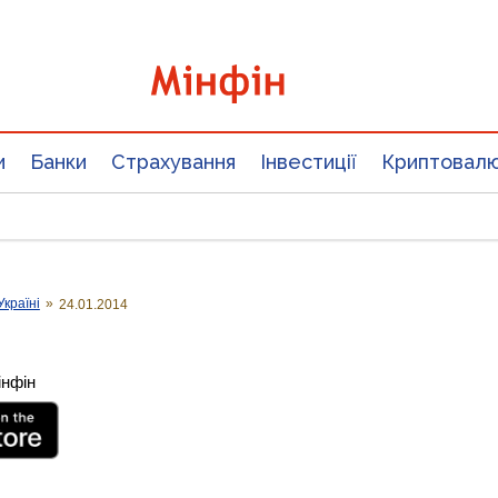
и
Банки
Страхування
Інвестиції
Криптовал
Україні
»
24.01.2014
інфін