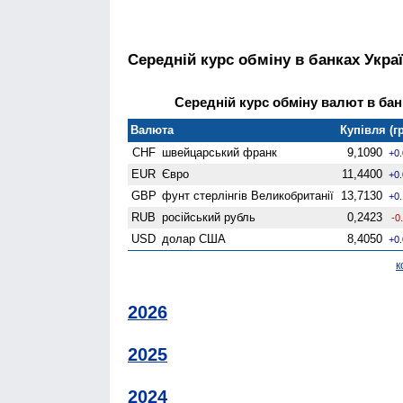
Середній курс обміну в банках Укра
Середній курс обміну валют в банк
Валюта
Купівля (гр
CHF
швейцарський франк
9,1090
+0
EUR
Євро
11,4400
+0
GBP
фунт стерлінгів Велико­британії
13,7130
+0
RUB
російський рубль
0,2423
-0
USD
долар США
8,4050
+0
к
2026
2025
2024