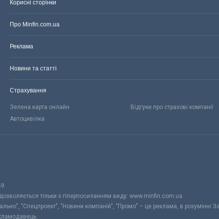
Корисні сторінки
Про Minfin.com.ua
Реклама
Новини та статті
Страхування
Зелена карта онлайн
Відгуки про страхові компанії
Автоцивілка
59
 дозволяється тільки з гіперпосиланням виду: www.minfin.com.ua
уально", "Спецпроект", "Новини компаній", "Промо" – це реклама, в розумінні З
екламодавець.