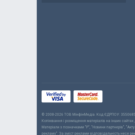
© 2008-2026 ТОВ МiнфiнМедiа. Код ЄДРПОУ: 355068
Копіювання і розміщення матеріалів на інших сайтах
Матеріали з позначками "Р", "Новини партнерів", "Акт
рекламу". За зміст реклами відповідальність несе р