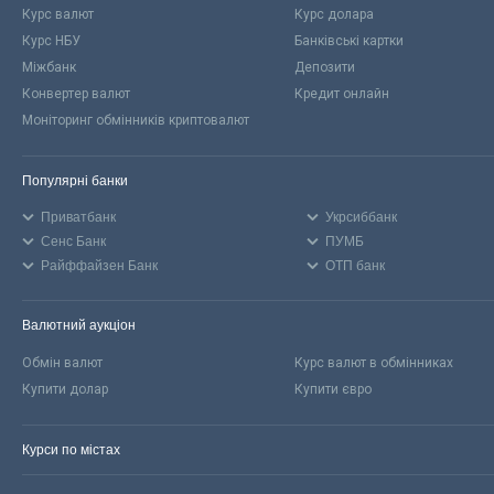
Курс валют
Курс долара
Курс НБУ
Банківські картки
Міжбанк
Депозити
Конвертер валют
Кредит онлайн
Моніторинг обмінників криптовалют
Популярні банки
Приватбанк
Укрсиббанк
Сенс Банк
ПУМБ
Райффайзен Банк
ОТП банк
Валютний аукціон
Обмін валют
Курс валют в обмінниках
Купити долар
Купити євро
Курси по містах