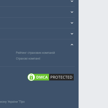
Рейтинг страхових компаній
Страхові компанії
акону України "Про