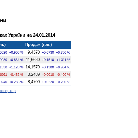
їни
ах України на 24.01.2014
н.)
Продаж (грн.)
9,4370
.0820
+0.908 %
+0.0730
+0.780 %
11,6680
.0980
+0.864 %
+0.1510
+1.311 %
14,1570
.1530
+1.128 %
+0.1380
+0.984 %
0,2489
.0011
-0.452 %
-0.0010
-0.400 %
8,4700
.0240
+0.286 %
+0.0220
+0.260 %
онвертер