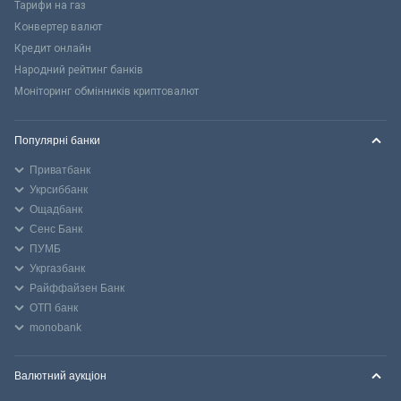
Тарифи на газ
Конвертер валют
Кредит онлайн
Народний рейтинг банків
Моніторинг обмінників криптовалют
Популярні банки
Приватбанк
Укрсиббанк
Ощадбанк
Сенс Банк
ПУМБ
Укргазбанк
Райффайзен Банк
ОТП банк
monobank
Валютний аукціон