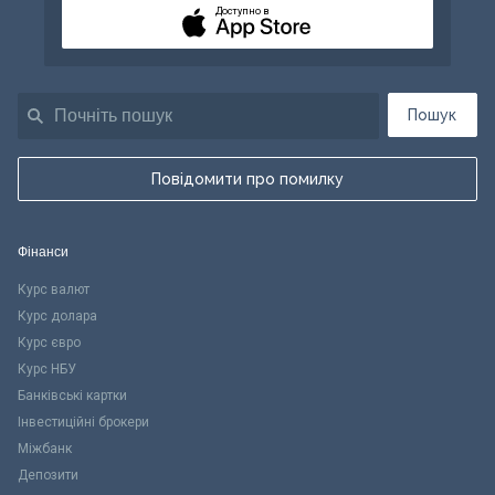
Доступно в
Пошук
Повідомити про помилку
Фінанси
Курс валют
Курс долара
Курс євро
Курс НБУ
Банківські картки
Інвестиційні брокери
Міжбанк
Депозити