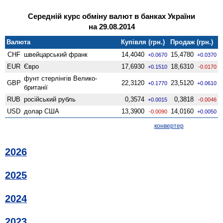
Середній курс обміну валют в банках України
на 29.08.2014
Валюта
Купівля (грн.)
Продаж (грн.)
CHF
швейцарський франк
14,4040
15,4780
+0.0670
+0.0370
EUR
Євро
17,6930
18,6310
+0.1510
-0.0170
фунт стерлінгів Велико­
GBP
22,3120
23,5120
+0.1770
+0.0610
британії
RUB
російський рубль
0,3574
0,3818
+0.0015
-0.0046
USD
долар США
13,3900
14,0160
-0.0090
+0.0050
конвертер
2026
2025
2024
2023