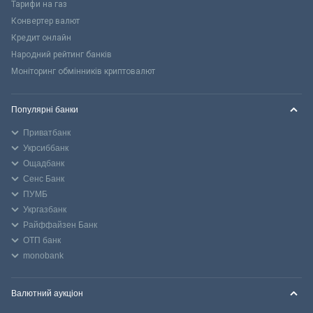
Тарифи на газ
Конвертер валют
Кредит онлайн
Народний рейтинг банків
Моніторинг обмінників криптовалют
Популярні банки
Приватбанк
Укрсиббанк
Ощадбанк
Сенс Банк
ПУМБ
Укргазбанк
Райффайзен Банк
ОТП банк
monobank
Валютний аукціон