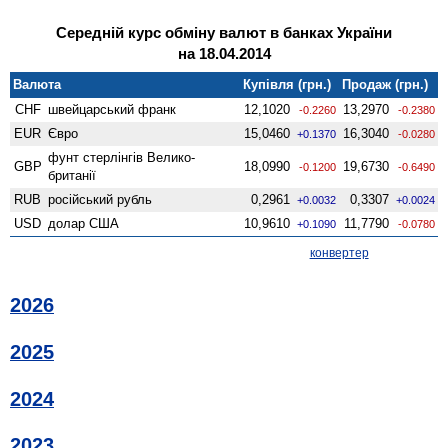
Середній курс обміну валют в банках України
на 18.04.2014
Валюта
Купівля (грн.)
Продаж (грн.)
CHF
швейцарський франк
12,1020
13,2970
-0.2260
-0.2380
EUR
Євро
15,0460
16,3040
+0.1370
-0.0280
фунт стерлінгів Велико­
GBP
18,0990
19,6730
-0.1200
-0.6490
британії
RUB
російський рубль
0,2961
0,3307
+0.0032
+0.0024
USD
долар США
10,9610
11,7790
+0.1090
-0.0780
конвертер
2026
2025
2024
2023