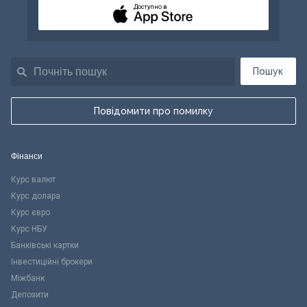
Доступно в
Пошук
Повідомити про помилку
Фінанси
Курс валют
Курс долара
Курс євро
Курс НБУ
Банківські картки
Інвестиційні брокери
Міжбанк
Депозити