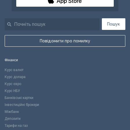
Пошук
Повідомити про помилку
Фінанси
Курс валют
Курс долара
Курс євро
Курс НБУ
Банківські картки
Інвестиційні брокери
Міжбанк
Депозити
Тарифи на газ