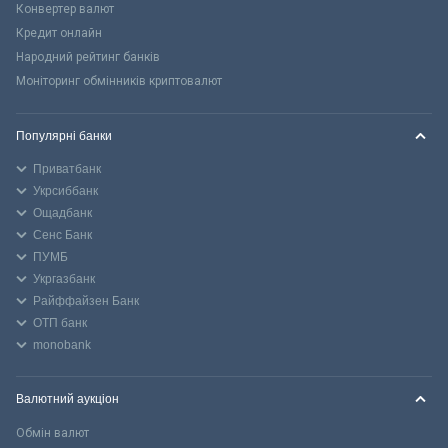
Конвертер валют
Кредит онлайн
Народний рейтинг банків
Моніторинг обмінників криптовалют
Популярні банки
Приватбанк
Укрсиббанк
Ощадбанк
Сенс Банк
ПУМБ
Укргазбанк
Райффайзен Банк
ОТП банк
monobank
Валютний аукціон
Обмін валют