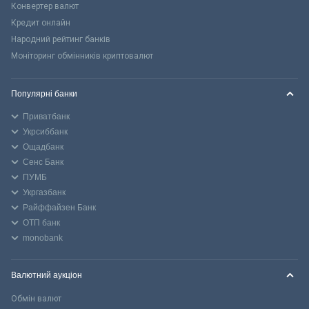
Конвертер валют
Кредит онлайн
Народний рейтинг банків
Моніторинг обмінників криптовалют
Популярні банки
Приватбанк
Укрсиббанк
Ощадбанк
Сенс Банк
ПУМБ
Укргазбанк
Райффайзен Банк
ОТП банк
monobank
Валютний аукціон
Обмін валют