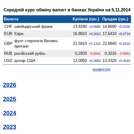
Середній курс обміну валют в банках України на 5.11.2014
Валюта
Купівля (грн.)
Продаж (грн.)
CHF
швейцарський франк
13,8240
14,8690
+0.0680
+0.0330
EUR
Євро
16,8910
17,6410
+0.1610
+0.0710
фунт стерлінгів Велико­
GBP
21,5810
22,6840
+0.1310
+0.0410
британії
RUB
російський рубль
0,2933
0,3216
-0.0001
-0.0041
USD
долар США
13,0950
13,4320
+0.2650
+0.4010
конвертер
2026
2025
2024
2023