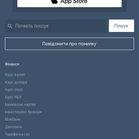
Пошук
Повідомити про помилку
Фінанси
Курс валют
Курс долара
Курс євро
Курс НБУ
Банківські картки
Інвестиційні брокери
Міжбанк
Депозити
Тарифи на газ