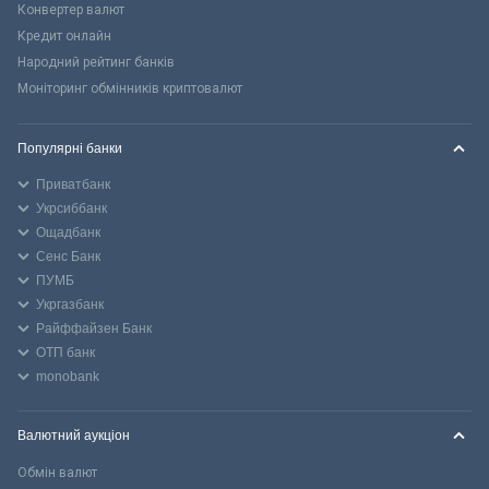
Конвертер валют
Кредит онлайн
Народний рейтинг банків
Моніторинг обмінників криптовалют
Популярні банки
Приватбанк
Укрсиббанк
Ощадбанк
Сенс Банк
ПУМБ
Укргазбанк
Райффайзен Банк
ОТП банк
monobank
Валютний аукціон
Обмін валют