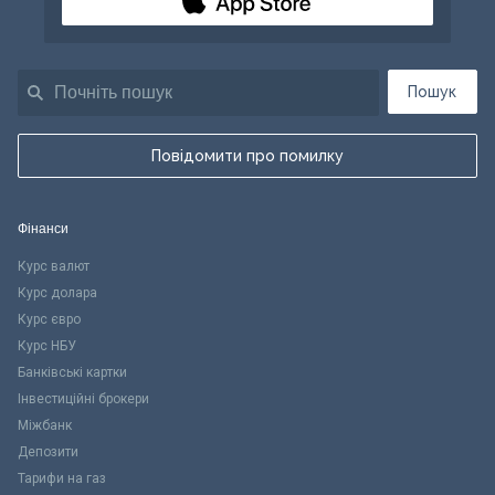
Пошук
Повідомити про помилку
Фінанси
Курс валют
Курс долара
Курс євро
Курс НБУ
Банківські картки
Інвестиційні брокери
Міжбанк
Депозити
Тарифи на газ