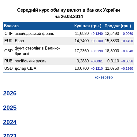
Середній курс обміну валют в банках України
на 26.03.2014
Валюта
Купівля (грн.)
Продаж (грн.)
CHF
швейцарський франк
11,6820
12,5490
+0.1340
+0.0960
EUR
Євро
14,7400
15,3830
+0.2100
+0.1450
фунт стерлінгів Велико­
GBP
17,2360
18,3000
+0.3190
+0.1840
британії
RUB
російський рубль
0,2880
0,3110
+0.0061
+0.0056
USD
долар США
10,6700
11,0750
+0.1210
+0.1360
конвертер
2026
2025
2024
2023