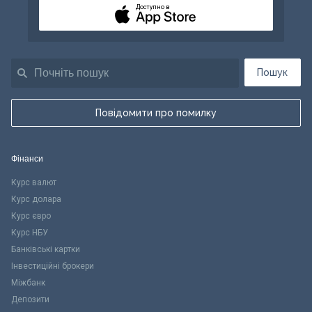
Доступно в
Пошук
Повідомити про помилку
Фінанси
Курс валют
Курс долара
Курс євро
Курс НБУ
Банківські картки
Інвестиційні брокери
Міжбанк
Депозити