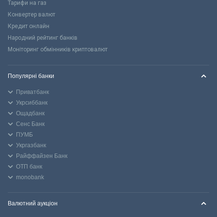
Тарифи на газ
Конвертер валют
Кредит онлайн
Народний рейтинг банків
Моніторинг обмінників криптовалют
Популярні банки
Приватбанк
Укрсиббанк
Ощадбанк
Сенс Банк
ПУМБ
Укргазбанк
Райффайзен Банк
ОТП банк
monobank
Валютний аукціон