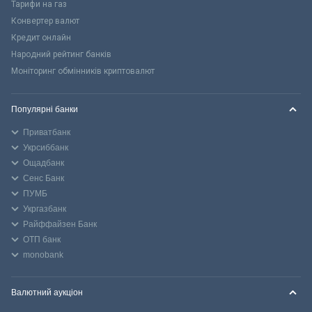
Тарифи на газ
Конвертер валют
Кредит онлайн
Народний рейтинг банків
Моніторинг обмінників криптовалют
Популярні банки
Приватбанк
Укрсиббанк
Ощадбанк
Сенс Банк
ПУМБ
Укргазбанк
Райффайзен Банк
ОТП банк
monobank
Валютний аукціон