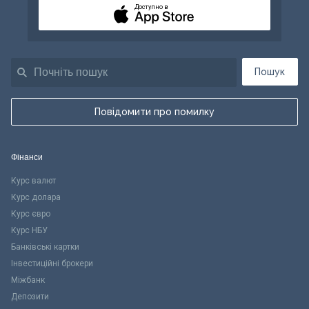
Доступно в
Пошук
Повідомити про помилку
Фінанси
Курс валют
Курс долара
Курс євро
Курс НБУ
Банківські картки
Інвестиційні брокери
Міжбанк
Депозити