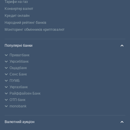
Тарифи на газ
Конвертер валют
Кредит онлайн
Народний рейтинг банків
Моніторинг обмінників криптовалют
Популярні банки
Приватбанк
Укрсиббанк
Ощадбанк
Сенс Банк
ПУМБ
Укргазбанк
Райффайзен Банк
ОТП банк
monobank
Валютний аукціон