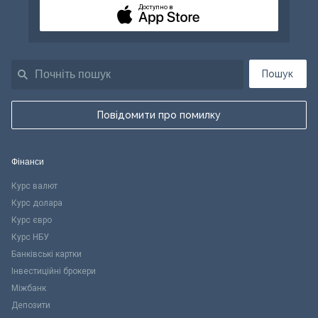
Доступно в
Пошук
Повідомити про помилку
Фінанси
Курс валют
Курс долара
Курс євро
Курс НБУ
Банківські картки
Інвестиційні брокери
Міжбанк
Депозити