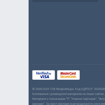
© 2008-2026 ТОВ МiнфiнМедiа. Код ЄДРПОУ: 355068
Копіювання і розміщення матеріалів на інших сайтах
Матеріали з позначками "Р", "Новини партнерів", "Акт
рекламу". За зміст реклами відповідальність несе р