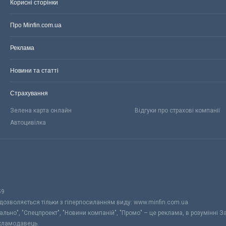
Корисні сторінки
Про Minfin.com.ua
Реклама
Новини та статті
Страхування
Зелена карта онлайн
Відгуки про страхові компанії
Автоцивілка
59
 дозволяється тільки з гіперпосиланням виду: www.minfin.com.ua
уально", "Спецпроект", "Новини компаній", "Промо" – це реклама, в розумінні З
екламодавець.