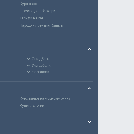
Курс євро
Інвестиційні брокери
Тарифи на газ
Народний рейтинг банків
Ощадбанк
Укргазбанк
monobank
Курс валют на чорному ринку
Купити злотий