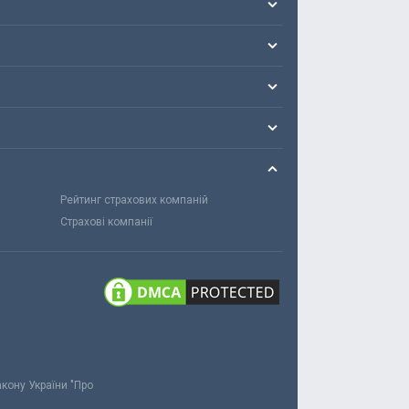
Рейтинг страхових компаній
Страхові компанії
акону України "Про