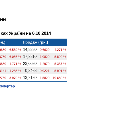
їни
ах України на 6.10.2014
н.)
Продаж (грн.)
14,8380
9680
-6.569 %
-0.6620
-4.271 %
17,2810
0780
-6.056 %
-1.0820
-5.892 %
23,0030
0830
-4.771 %
-1.2970
-5.337 %
0,3468
0144
-4.235 %
-0.0221
-5.991 %
13,2180
2750
-8.979 %
-1.5820
-10.689 %
онвертер