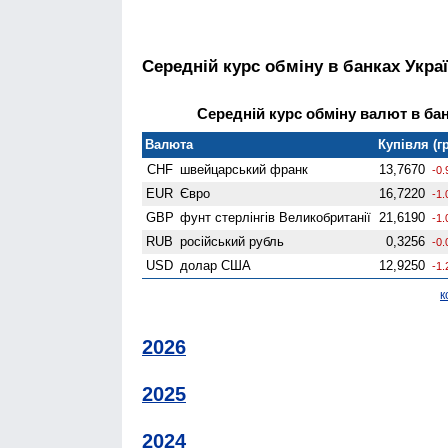
Середній курс обміну в банках Укра
Середній курс обміну валют в банк
Валюта
Купівля (гр
CHF
швейцарський франк
13,7670
-0.
EUR
Євро
16,7220
-1.
GBP
фунт стерлінгів Велико­британії
21,6190
-1.
RUB
російський рубль
0,3256
-0.
USD
долар США
12,9250
-1.
к
2026
2025
2024