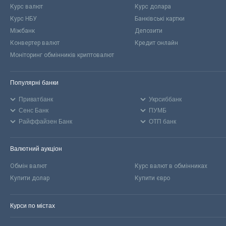
Курс валют
Курс долара
Курс НБУ
Банківські картки
Міжбанк
Депозити
Конвертер валют
Кредит онлайн
Моніторинг обмінників криптовалют
Популярні банки
Приватбанк
Укрсиббанк
Сенс Банк
ПУМБ
Райффайзен Банк
ОТП банк
Валютний аукціон
Обмін валют
Курс валют в обмінниках
Купити долар
Купити євро
Курси по містах