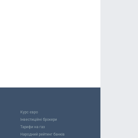
Курс євро
Інвестиційні брокери
Тарифи на газ
Народний рейтинг банків