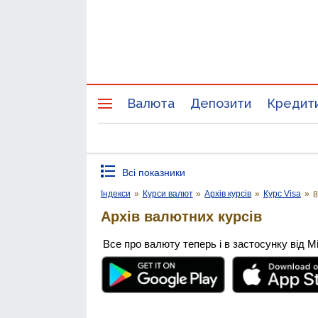
Валюта
Депозити
Кредит
Всі показники
Індекси
»
Курси валют
»
Архів курсів
»
Курс Visa
»
8
Архів валютних курсів
Все про валюту теперь і в застосунку від М