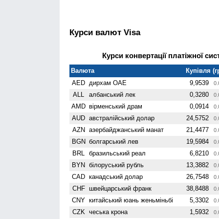
Курси валют Visa
Курси конвертації платіжної сист
Валюта
Купівля (г
AED
дирхам ОАЕ
9,9539
0.
ALL
албанський лек
0,3280
0.
AMD
вiрменський драм
0,0914
0.
AUD
австралійський долар
24,5752
0.
AZN
азербайджанський манат
21,4477
0.
BGN
болгарський лев
19,5984
0.
BRL
бразильський реал
6,8210
0.
BYN
білоруський рубль
13,3882
0.
CAD
канадський долар
26,7548
0.
CHF
швейцарський франк
38,8488
0.
CNY
китайський юань женьмiньбi
5,3302
0.
CZK
чеська крона
1,5932
0.