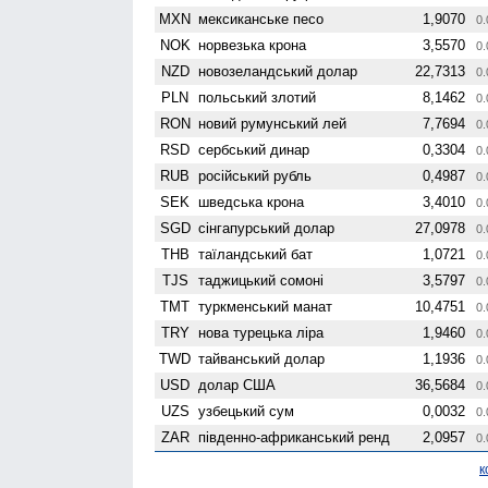
MXN
мексиканське песо
1,9070
0.
NOK
норвезька крона
3,5570
0.
NZD
ново­зеландський долар
22,7313
0.
PLN
польський злотий
8,1462
0.
RON
новий румунський лей
7,7694
0.
RSD
сербський динар
0,3304
0.
RUB
російський рубль
0,4987
0.
SEK
шведська крона
3,4010
0.
SGD
сінгапурський долар
27,0978
0.
THB
таїландський бат
1,0721
0.
TJS
таджицький сомоні
3,5797
0.
TMT
туркменський манат
10,4751
0.
TRY
нова турецька ліра
1,9460
0.
TWD
тайванський долар
1,1936
0.
USD
долар США
36,5684
0.
UZS
узбецький сум
0,0032
0.
ZAR
південно-африканський ренд
2,0957
0.
к