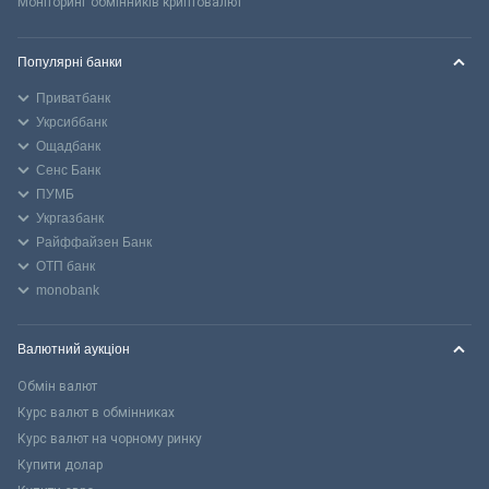
Моніторинг обмінників криптовалют
Популярні банки
Приватбанк
Укрсиббанк
Ощадбанк
Сенс Банк
ПУМБ
Укргазбанк
Райффайзен Банк
ОТП банк
monobank
Валютний аукціон
Обмін валют
Курс валют в обмінниках
Курс валют на чорному ринку
Купити долар