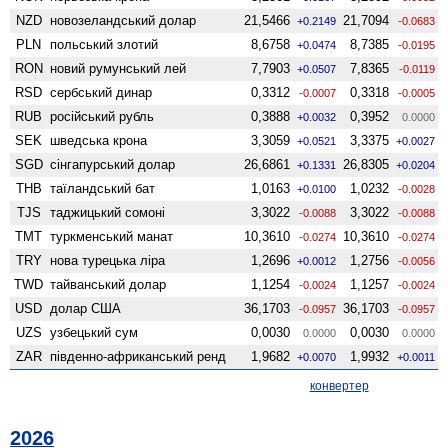
NZD
ново­зеландський долар
21,5466
21,7094
+0.2149
-0.0683
PLN
польський злотий
8,6758
8,7385
+0.0474
-0.0195
RON
новий румунський лей
7,7903
7,8365
+0.0507
-0.0119
RSD
сербський динар
0,3312
0,3318
-0.0007
-0.0005
RUB
російський рубль
0,3888
0,3952
+0.0032
0.0000
SEK
шведська крона
3,3059
3,3375
+0.0521
+0.0027
SGD
сінгапурський долар
26,6861
26,8305
+0.1331
+0.0204
THB
таїландський бат
1,0163
1,0232
+0.0100
-0.0028
TJS
таджицький сомоні
3,3022
3,3022
-0.0088
-0.0088
TMT
туркменський манат
10,3610
10,3610
-0.0274
-0.0274
TRY
нова турецька ліра
1,2696
1,2756
+0.0012
-0.0056
TWD
тайванський долар
1,1254
1,1257
-0.0024
-0.0024
USD
долар США
36,1703
36,1703
-0.0957
-0.0957
UZS
узбецький сум
0,0030
0,0030
0.0000
0.0000
ZAR
південно-африканський ренд
1,9682
1,9932
+0.0070
+0.0011
конвертер
2026