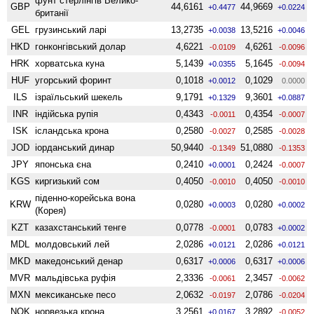
фунт стерлінгів Велико­
GBP
44,6161
44,9669
+0.4477
+0.0224
британії
GEL
грузинський ларі
13,2735
13,5216
+0.0038
+0.0046
HKD
гонконгівський долар
4,6221
4,6261
-0.0109
-0.0096
HRK
хорватська куна
5,1439
5,1645
+0.0355
-0.0094
HUF
угорський форинт
0,1018
0,1029
+0.0012
0.0000
ILS
ізраїльський шекель
9,1791
9,3601
+0.1329
+0.0887
INR
індійська рупія
0,4343
0,4354
-0.0011
-0.0007
ISK
ісландська крона
0,2580
0,2585
-0.0027
-0.0028
JOD
іорданський динар
50,9440
51,0880
-0.1349
-0.1353
JPY
японська єна
0,2410
0,2424
+0.0001
-0.0007
KGS
киргизький сом
0,4050
0,4050
-0.0010
-0.0010
піденно-корейська вона
KRW
0,0280
0,0280
+0.0003
+0.0002
(Корея)
KZT
казахстанський тенге
0,0778
0,0783
-0.0001
+0.0002
MDL
молдовський лей
2,0286
2,0286
+0.0121
+0.0121
MKD
македонський денар
0,6317
0,6317
+0.0006
+0.0006
MVR
мальдівська руфія
2,3336
2,3457
-0.0061
-0.0062
MXN
мексиканське песо
2,0632
2,0786
-0.0197
-0.0204
NOK
норвезька крона
3,2561
3,2892
+0.0167
-0.0052