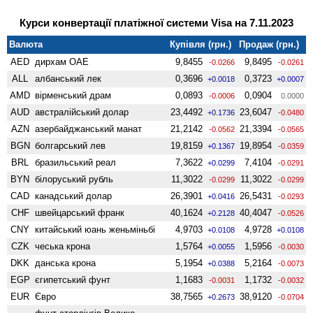
Курси конвертації платіжної системи Visa на 7.11.2023
Валюта
Купівля (грн.)
Продаж (грн.)
AED
дирхам ОАЕ
9,8455
9,8495
-0.0266
-0.0261
ALL
албанський лек
0,3696
0,3723
+0.0018
+0.0007
AMD
вiрменський драм
0,0893
0,0904
-0.0006
0.0000
AUD
австралійський долар
23,4492
23,6047
+0.1736
-0.0480
AZN
азербайджанський манат
21,2142
21,3394
-0.0562
-0.0565
BGN
болгарський лев
19,8159
19,8954
+0.1367
-0.0359
BRL
бразильський реал
7,3622
7,4104
+0.0299
-0.0291
BYN
білоруський рубль
11,3022
11,3022
-0.0299
-0.0299
CAD
канадський долар
26,3901
26,5431
+0.0416
-0.0293
CHF
швейцарський франк
40,1624
40,4047
+0.2128
-0.0526
CNY
китайський юань женьмiньбi
4,9703
4,9728
+0.0108
+0.0108
CZK
чеська крона
1,5764
1,5956
+0.0055
-0.0030
DKK
данська крона
5,1954
5,2164
+0.0388
-0.0073
EGP
єгипетський фунт
1,1683
1,1732
-0.0031
-0.0032
EUR
Євро
38,7565
38,9120
+0.2673
-0.0704