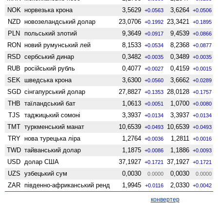
NOK
норвезька крона
3,5629
3,6264
+0.0563
+0.0506
NZD
ново­зеландський долар
23,0706
23,3421
+0.1992
+0.1895
PLN
польський злотий
9,3649
9,4539
+0.0917
+0.0866
RON
новий румунський лей
8,1533
8,2368
+0.0534
+0.0877
RSD
сербський динар
0,3482
0,3489
+0.0035
+0.0035
RUB
російський рубль
0,4077
0,4159
+0.0027
+0.0015
SEK
шведська крона
3,6300
3,6662
+0.0560
+0.0289
SGD
сінгапурський долар
27,8827
28,0128
+0.1353
+0.1757
THB
таїландський бат
1,0613
1,0700
+0.0051
+0.0080
TJS
таджицький сомоні
3,3937
3,3937
+0.0134
+0.0134
TMT
туркменський манат
10,6539
10,6539
+0.0493
+0.0493
TRY
нова турецька ліра
1,2764
1,2811
+0.0036
+0.0016
TWD
тайванський долар
1,1875
1,1886
+0.0086
+0.0093
USD
долар США
37,1927
37,1927
+0.1721
+0.1721
UZS
узбецький сум
0,0030
0,0030
0.0000
0.0000
ZAR
південно-африканський ренд
1,9945
2,0330
+0.0116
+0.0042
конвертер