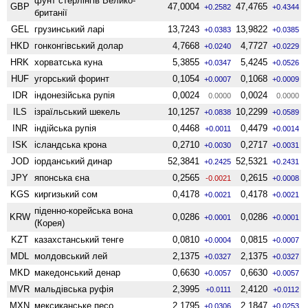
фунт стерлінгів Велико­
GBP
47,0004
47,4765
+0.2582
+0.4344
британії
GEL
грузинський ларі
13,7243
13,9822
+0.0383
+0.0385
HKD
гонконгівський долар
4,7668
4,7727
+0.0240
+0.0229
HRK
хорватська куна
5,3855
5,4245
+0.0347
+0.0526
HUF
угорський форинт
0,1054
0,1068
+0.0007
+0.0009
IDR
індонезійська рупія
0,0024
0,0024
0.0000
0.0000
ILS
ізраїльський шекель
10,1257
10,2299
+0.0838
+0.0589
INR
індійська рупія
0,4468
0,4479
+0.0011
+0.0014
ISK
ісландська крона
0,2710
0,2717
+0.0030
+0.0031
JOD
іорданський динар
52,3841
52,5321
+0.2425
+0.2431
JPY
японська єна
0,2565
0,2615
-0.0021
+0.0008
KGS
киргизький сом
0,4178
0,4178
+0.0021
+0.0021
піденно-корейська вона
KRW
0,0286
0,0286
+0.0001
+0.0001
(Корея)
KZT
казахстанський тенге
0,0810
0,0815
+0.0004
+0.0007
MDL
молдовський лей
2,1375
2,1375
+0.0327
+0.0327
MKD
македонський денар
0,6630
0,6630
+0.0057
+0.0057
MVR
мальдівська руфія
2,3995
2,4120
+0.0111
+0.0112
MXN
мексиканське песо
2,1795
2,1847
+0.0306
+0.0253