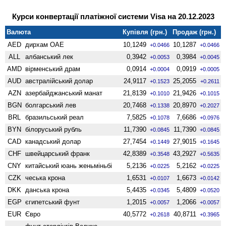
Курси конвертації платіжної системи Visa на 20.12.2023
Валюта
Купівля (грн.)
Продаж (грн.)
AED
дирхам ОАЕ
10,1249
10,1287
+0.0466
+0.0466
ALL
албанський лек
0,3942
0,3984
+0.0053
+0.0045
AMD
вiрменський драм
0,0914
0,0919
+0.0004
+0.0005
AUD
австралійський долар
24,9117
25,2055
+0.1523
+0.2611
AZN
азербайджанський манат
21,8139
21,9426
+0.1010
+0.1015
BGN
болгарський лев
20,7468
20,8970
+0.1338
+0.2027
BRL
бразильський реал
7,5825
7,6686
+0.1078
+0.0976
BYN
білоруський рубль
11,7390
11,7390
+0.0845
+0.0845
CAD
канадський долар
27,7454
27,9015
+0.1449
+0.1645
CHF
швейцарський франк
42,8389
43,2927
+0.3548
+0.5635
CNY
китайський юань женьмiньбi
5,2136
5,2162
+0.0225
+0.0225
CZK
чеська крона
1,6531
1,6673
+0.0107
+0.0142
DKK
данська крона
5,4435
5,4809
+0.0345
+0.0520
EGP
єгипетський фунт
1,2015
1,2066
+0.0057
+0.0057
EUR
Євро
40,5772
40,8711
+0.2618
+0.3965