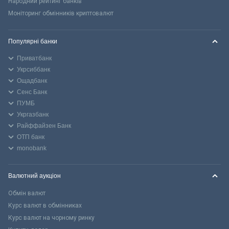
Народний рейтинг банків
Моніторинг обмінників криптовалют
Популярні банки
Приватбанк
Укрсиббанк
Ощадбанк
Сенс Банк
ПУМБ
Укргазбанк
Райффайзен Банк
ОТП банк
monobank
Валютний аукціон
Обмін валют
Курс валют в обмінниках
Курс валют на чорному ринку