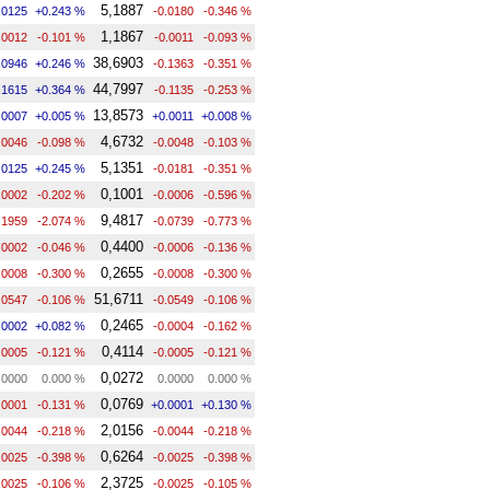
5,1887
.0125
+0.243 %
-0.0180
-0.346 %
1,1867
.0012
-0.101 %
-0.0011
-0.093 %
38,6903
.0946
+0.246 %
-0.1363
-0.351 %
44,7997
.1615
+0.364 %
-0.1135
-0.253 %
13,8573
.0007
+0.005 %
+0.0011
+0.008 %
4,6732
.0046
-0.098 %
-0.0048
-0.103 %
5,1351
.0125
+0.245 %
-0.0181
-0.351 %
0,1001
.0002
-0.202 %
-0.0006
-0.596 %
9,4817
.1959
-2.074 %
-0.0739
-0.773 %
0,4400
.0002
-0.046 %
-0.0006
-0.136 %
0,2655
.0008
-0.300 %
-0.0008
-0.300 %
51,6711
.0547
-0.106 %
-0.0549
-0.106 %
0,2465
.0002
+0.082 %
-0.0004
-0.162 %
0,4114
.0005
-0.121 %
-0.0005
-0.121 %
0,0272
.0000
0.000 %
0.0000
0.000 %
0,0769
.0001
-0.131 %
+0.0001
+0.130 %
2,0156
.0044
-0.218 %
-0.0044
-0.218 %
0,6264
.0025
-0.398 %
-0.0025
-0.398 %
2,3725
.0025
-0.106 %
-0.0025
-0.105 %