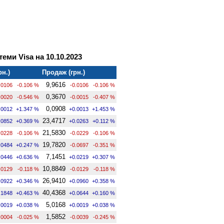
теми Visa на 10.10.2023
рн.)
Продаж (грн.)
9,9616
.0106
-0.106 %
-0.0106
-0.106 %
0,3670
.0020
-0.546 %
-0.0015
-0.407 %
0,0908
.0012
+1.347 %
+0.0013
+1.453 %
23,4717
.0852
+0.369 %
+0.0263
+0.112 %
21,5830
.0228
-0.106 %
-0.0229
-0.106 %
19,7820
.0484
+0.247 %
-0.0697
-0.351 %
7,1451
.0446
+0.636 %
+0.0219
+0.307 %
10,8849
.0129
-0.118 %
-0.0129
-0.118 %
26,9410
.0922
+0.346 %
+0.0960
+0.358 %
40,4368
.1848
+0.463 %
+0.0644
+0.160 %
5,0168
.0019
+0.038 %
+0.0019
+0.038 %
1,5852
.0004
-0.025 %
-0.0039
-0.245 %