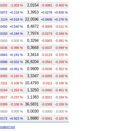
2,0154
.0202
-1.003 %
-0.0081
-0.400 %
3,3953
.0072
+0.218 %
+0.0278
+0.826 %
22,0596
.1124
+0.518 %
+0.0608
+0.276 %
8,4872
.0450
+0.540 %
-0.0009
-0.011 %
7,7974
.0150
+0.194 %
-0.0273
-0.349 %
0,3294
.0000
0.000 %
-0.0003
-0.091 %
0,3668
.0036
-0.996 %
-0.0037
-0.999 %
3,3414
.0063
+0.191 %
-0.0124
-0.370 %
26,8204
.0086
+0.032 %
-0.0561
-0.209 %
0,9909
.0005
+0.051 %
-0.0035
-0.352 %
3,3347
.0055
-0.165 %
-0.0055
-0.165 %
10,4793
.0111
-0.106 %
-0.0111
-0.106 %
1,3250
.0164
-1.253 %
-0.0060
-0.451 %
1,1383
.0027
-0.237 %
-0.0021
-0.184 %
36,5831
.0389
-0.106 %
-0.0389
-0.106 %
0,0030
.0000
0.000 %
0.0000
0.000 %
1,8980
.0172
+0.923 %
-0.0061
-0.320 %
онвертер