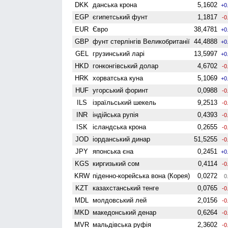
DKK
данська крона
5,1602
+0
EGP
єгипетський фунт
1,1817
-0
EUR
Євро
38,4781
+0
GBP
фунт стерлінгів Велико­британії
44,4888
+0
GEL
грузинський ларі
13,5997
+0
HKD
гонконгівський долар
4,6702
-0
HRK
хорватська куна
5,1069
+0
HUF
угорський форинт
0,0988
-0
ILS
ізраїльський шекель
9,2513
-0
INR
індійська рупія
0,4393
-0
ISK
ісландська крона
0,2655
-0
JOD
іорданський динар
51,5255
-0
JPY
японська єна
0,2451
+0
KGS
киргизький сом
0,4114
-0
KRW
піденно-корейська вона (Корея)
0,0272
0
KZT
казахстанський тенге
0,0765
-0
MDL
молдовський лей
2,0156
-0
MKD
македонський денар
0,6264
-0
MVR
мальдівська руфія
2,3602
-0