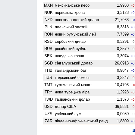
MXN
мексиканське песо
1,9938
-0
NOK
норвезька крона
3,3128
+0
NZD
ново­зеландський долар
21,7963
+0
PLN
польський злотий
8,3818
+0
RON
новий румунський лей
7,7399
+0
RSD
сербський динар
0,3291
0
RUB
російський рубль
0,3579
-0
SEK
шведська крона
3,3074
+0
SGD
сінгапурський долар
26,6913
+0
THB
таїландський бат
0,9847
+0
TJS
таджицький сомоні
3,3347
-0
TMT
туркменський манат
10,4793
-0
TRY
нова турецька ліра
1,2928
-0
TWD
тайванський долар
1,1373
-0
USD
долар США
36,5831
-0
UZS
узбецький сум
0,0030
0
ZAR
південно-африканський ренд
1,8809
+0
к