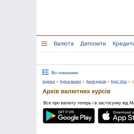
Валюта
Депозити
Кредит
Всі показники
Індекси
»
Курси валют
»
Архів курсів
»
Курс Visa
»
1
Архів валютних курсів
Все про валюту теперь і в застосунку від М