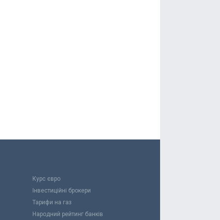
Курс євро
Інвестиційні брокери
Тарифи на газ
Народний рейтинг банків