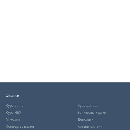
Фінанси
Курс валют
Курс долара
Курс НБУ
Банківські картки
Міжбанк
Депозити
Конвертер валют
Кредит онлайн