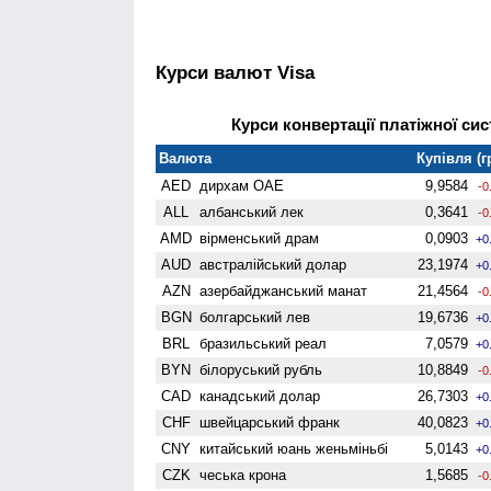
Курси валют Visa
Курси конвертації платіжної сис
Валюта
Купівля (г
AED
дирхам ОАЕ
9,9584
-0
ALL
албанський лек
0,3641
-0
AMD
вiрменський драм
0,0903
+0
AUD
австралійський долар
23,1974
+0
AZN
азербайджанський манат
21,4564
-0
BGN
болгарський лев
19,6736
+0
BRL
бразильський реал
7,0579
+0
BYN
білоруський рубль
10,8849
-0
CAD
канадський долар
26,7303
+0
CHF
швейцарський франк
40,0823
+0
CNY
китайський юань женьмiньбi
5,0143
+0
CZK
чеська крона
1,5685
-0