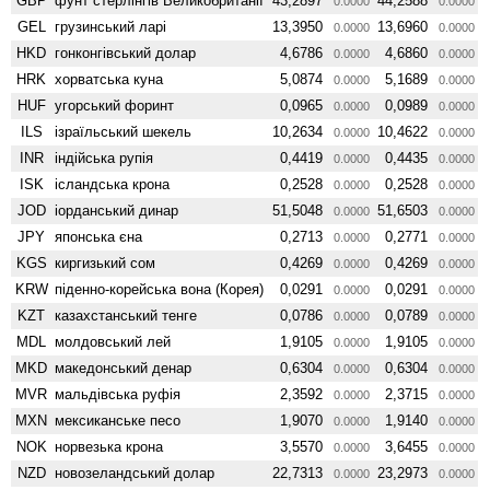
GBP
фунт стерлінгів Велико­британії
43,2897
44,2588
0.0000
0.0000
GEL
грузинський ларі
13,3950
13,6960
0.0000
0.0000
HKD
гонконгівський долар
4,6786
4,6860
0.0000
0.0000
HRK
хорватська куна
5,0874
5,1689
0.0000
0.0000
HUF
угорський форинт
0,0965
0,0989
0.0000
0.0000
ILS
ізраїльський шекель
10,2634
10,4622
0.0000
0.0000
INR
індійська рупія
0,4419
0,4435
0.0000
0.0000
ISK
ісландська крона
0,2528
0,2528
0.0000
0.0000
JOD
іорданський динар
51,5048
51,6503
0.0000
0.0000
JPY
японська єна
0,2713
0,2771
0.0000
0.0000
KGS
киргизький сом
0,4269
0,4269
0.0000
0.0000
KRW
піденно-корейська вона (Корея)
0,0291
0,0291
0.0000
0.0000
KZT
казахстанський тенге
0,0786
0,0789
0.0000
0.0000
MDL
молдовський лей
1,9105
1,9105
0.0000
0.0000
MKD
македонський денар
0,6304
0,6304
0.0000
0.0000
MVR
мальдівська руфія
2,3592
2,3715
0.0000
0.0000
MXN
мексиканське песо
1,9070
1,9140
0.0000
0.0000
NOK
норвезька крона
3,5570
3,6455
0.0000
0.0000
NZD
ново­зеландський долар
22,7313
23,2973
0.0000
0.0000