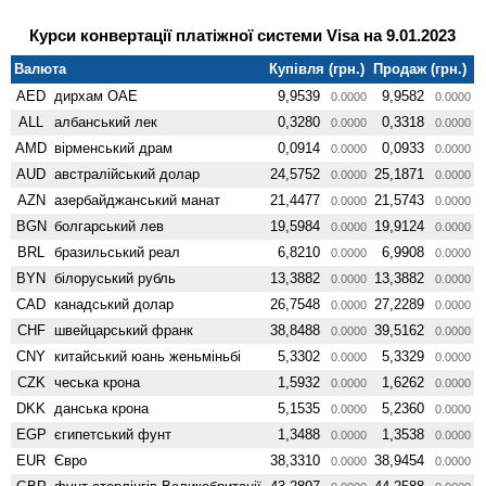
Курси конвертації платіжної системи Visa на 9.01.2023
Валюта
Купівля (грн.)
Продаж (грн.)
AED
дирхам ОАЕ
9,9539
9,9582
0.0000
0.0000
ALL
албанський лек
0,3280
0,3318
0.0000
0.0000
AMD
вiрменський драм
0,0914
0,0933
0.0000
0.0000
AUD
австралійський долар
24,5752
25,1871
0.0000
0.0000
AZN
азербайджанський манат
21,4477
21,5743
0.0000
0.0000
BGN
болгарський лев
19,5984
19,9124
0.0000
0.0000
BRL
бразильський реал
6,8210
6,9908
0.0000
0.0000
BYN
білоруський рубль
13,3882
13,3882
0.0000
0.0000
CAD
канадський долар
26,7548
27,2289
0.0000
0.0000
CHF
швейцарський франк
38,8488
39,5162
0.0000
0.0000
CNY
китайський юань женьмiньбi
5,3302
5,3329
0.0000
0.0000
CZK
чеська крона
1,5932
1,6262
0.0000
0.0000
DKK
данська крона
5,1535
5,2360
0.0000
0.0000
EGP
єгипетський фунт
1,3488
1,3538
0.0000
0.0000
EUR
Євро
38,3310
38,9454
0.0000
0.0000