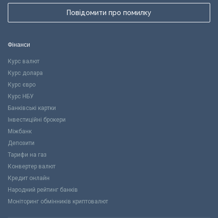
Повідомити про помилку
Фінанси
Курс валют
Курс долара
Курс євро
Курс НБУ
Банківські картки
Інвестиційні брокери
Міжбанк
Депозити
Тарифи на газ
Конвертер валют
Кредит онлайн
Народний рейтинг банків
Моніторинг обмінників криптовалют