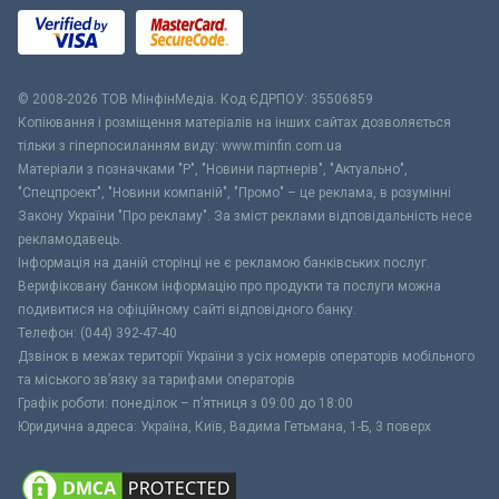
© 2008-2026 ТОВ МiнфiнМедiа. Код ЄДРПОУ: 35506859
Копіювання і розміщення матеріалів на інших сайтах дозволяється
тільки з гіперпосиланням виду: www.minfin.com.ua
Матеріали з позначками "Р", "Новини партнерів", "Актуально",
"Спецпроект", "Новини компаній", "Промо" – це реклама, в розумінні
Закону України "Про рекламу". За зміст реклами відповідальність несе
рекламодавець.
Інформація на даній сторінці не є рекламою банківських послуг.
Верифіковану банком інформацію про продукти та послуги можна
подивитися на офіційному сайті відповідного банку.
Телефон: (044) 392-47-40
Дзвінок в межах території України з усіх номерів операторів мобільного
та міського зв’язку за тарифами операторів
Графік роботи: понеділок – п’ятниця з 09:00 до 18:00
Юридична адреса: Україна, Київ, Вадима Гетьмана, 1-Б, 3 поверх