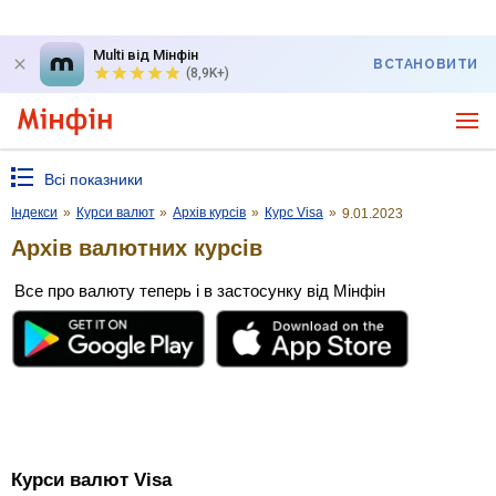
Multi від Мінфін
ВСТАНОВИТИ
(8,9K+)
Всі показники
Індекси
»
Курси валют
»
Архів курсів
»
Курс Visa
»
9.01.2023
Архів валютних курсів
Все про валюту теперь і в застосунку від Мінфін
Курси валют Visa