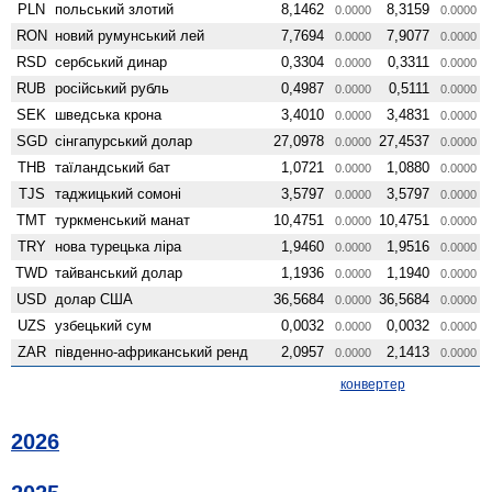
PLN
польський злотий
8,1462
8,3159
0.0000
0.0000
RON
новий румунський лей
7,7694
7,9077
0.0000
0.0000
RSD
сербський динар
0,3304
0,3311
0.0000
0.0000
RUB
російський рубль
0,4987
0,5111
0.0000
0.0000
SEK
шведська крона
3,4010
3,4831
0.0000
0.0000
SGD
сінгапурський долар
27,0978
27,4537
0.0000
0.0000
THB
таїландський бат
1,0721
1,0880
0.0000
0.0000
TJS
таджицький сомоні
3,5797
3,5797
0.0000
0.0000
TMT
туркменський манат
10,4751
10,4751
0.0000
0.0000
TRY
нова турецька ліра
1,9460
1,9516
0.0000
0.0000
TWD
тайванський долар
1,1936
1,1940
0.0000
0.0000
USD
долар США
36,5684
36,5684
0.0000
0.0000
UZS
узбецький сум
0,0032
0,0032
0.0000
0.0000
ZAR
південно-африканський ренд
2,0957
2,1413
0.0000
0.0000
конвертер
2026