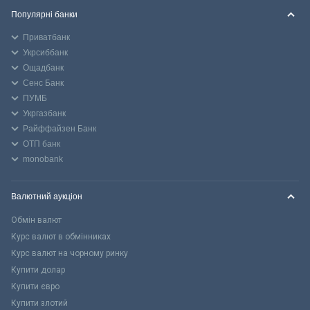
Популярні банки
Приватбанк
Укрсиббанк
Ощадбанк
Сенс Банк
ПУМБ
Укргазбанк
Райффайзен Банк
ОТП банк
monobank
Валютний аукціон
Обмін валют
Курс валют в обмінниках
Курс валют на чорному ринку
Купити долар
Купити євро
Купити злотий