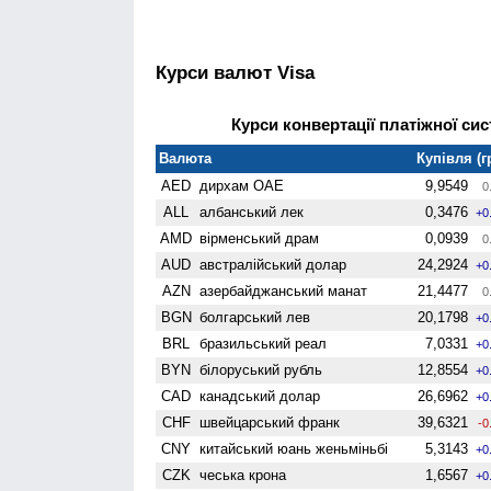
Курси валют Visa
Курси конвертації платіжної сис
Валюта
Купівля (г
AED
дирхам ОАЕ
9,9549
0
ALL
албанський лек
0,3476
+0
AMD
вiрменський драм
0,0939
0
AUD
австралійський долар
24,2924
+0
AZN
азербайджанський манат
21,4477
0
BGN
болгарський лев
20,1798
+0
BRL
бразильський реал
7,0331
+0
BYN
білоруський рубль
12,8554
+0
CAD
канадський долар
26,6962
+0
CHF
швейцарський франк
39,6321
-0
CNY
китайський юань женьмiньбi
5,3143
+0
CZK
чеська крона
1,6567
+0