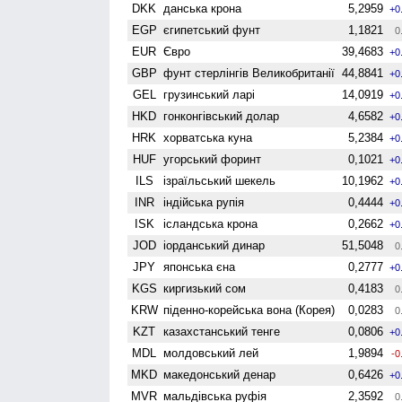
DKK
данська крона
5,2959
+0
EGP
єгипетський фунт
1,1821
0
EUR
Євро
39,4683
+0
GBP
фунт стерлінгів Велико­британії
44,8841
+0
GEL
грузинський ларі
14,0919
+0
HKD
гонконгівський долар
4,6582
+0
HRK
хорватська куна
5,2384
+0
HUF
угорський форинт
0,1021
+0
ILS
ізраїльський шекель
10,1962
+0
INR
індійська рупія
0,4444
+0
ISK
ісландська крона
0,2662
+0
JOD
іорданський динар
51,5048
0
JPY
японська єна
0,2777
+0
KGS
киргизький сом
0,4183
0
KRW
піденно-корейська вона (Корея)
0,0283
0
KZT
казахстанський тенге
0,0806
+0
MDL
молдовський лей
1,9894
-0
MKD
македонський денар
0,6426
+0
MVR
мальдівська руфія
2,3592
0