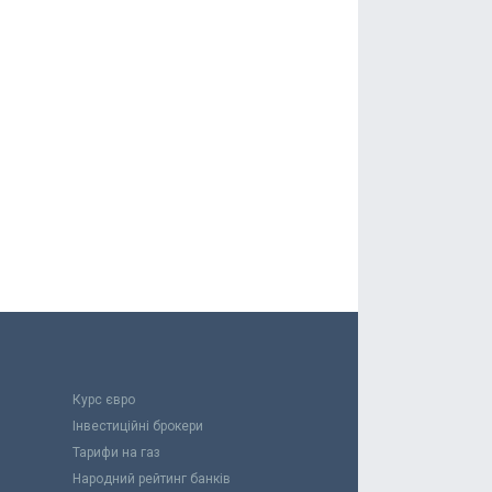
Курс євро
Інвестиційні брокери
Тарифи на газ
Народний рейтинг банків