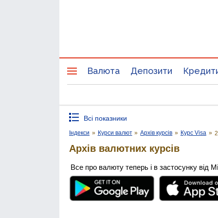
Валюта
Депозити
Кредит
Всі показники
Індекси
»
Курси валют
»
Архів курсів
»
Курс Visa
»
2
Архів валютних курсів
Все про валюту теперь і в застосунку від М