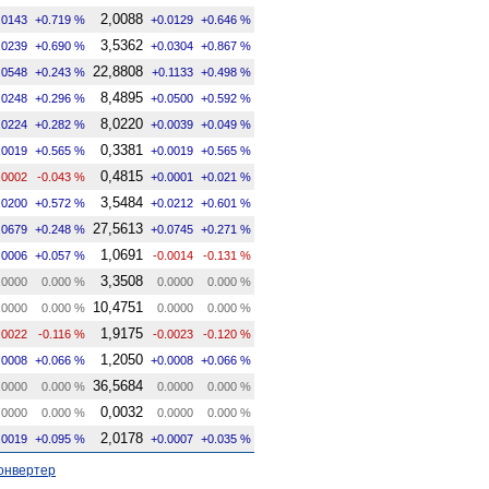
2,0088
.0143
+0.719 %
+0.0129
+0.646 %
3,5362
.0239
+0.690 %
+0.0304
+0.867 %
22,8808
.0548
+0.243 %
+0.1133
+0.498 %
8,4895
.0248
+0.296 %
+0.0500
+0.592 %
8,0220
.0224
+0.282 %
+0.0039
+0.049 %
0,3381
.0019
+0.565 %
+0.0019
+0.565 %
0,4815
.0002
-0.043 %
+0.0001
+0.021 %
3,5484
.0200
+0.572 %
+0.0212
+0.601 %
27,5613
.0679
+0.248 %
+0.0745
+0.271 %
1,0691
.0006
+0.057 %
-0.0014
-0.131 %
3,3508
.0000
0.000 %
0.0000
0.000 %
10,4751
.0000
0.000 %
0.0000
0.000 %
1,9175
.0022
-0.116 %
-0.0023
-0.120 %
1,2050
.0008
+0.066 %
+0.0008
+0.066 %
36,5684
.0000
0.000 %
0.0000
0.000 %
0,0032
.0000
0.000 %
0.0000
0.000 %
2,0178
.0019
+0.095 %
+0.0007
+0.035 %
онвертер