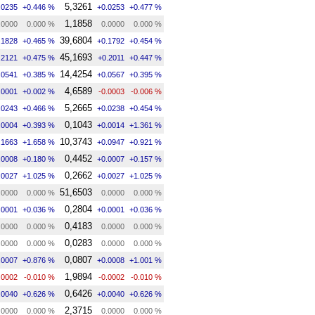
5,3261
.0235
+0.446 %
+0.0253
+0.477 %
1,1858
.0000
0.000 %
0.0000
0.000 %
39,6804
.1828
+0.465 %
+0.1792
+0.454 %
45,1693
.2121
+0.475 %
+0.2011
+0.447 %
14,4254
.0541
+0.385 %
+0.0567
+0.395 %
4,6589
.0001
+0.002 %
-0.0003
-0.006 %
5,2665
.0243
+0.466 %
+0.0238
+0.454 %
0,1043
.0004
+0.393 %
+0.0014
+1.361 %
10,3743
.1663
+1.658 %
+0.0947
+0.921 %
0,4452
.0008
+0.180 %
+0.0007
+0.157 %
0,2662
.0027
+1.025 %
+0.0027
+1.025 %
51,6503
.0000
0.000 %
0.0000
0.000 %
0,2804
.0001
+0.036 %
+0.0001
+0.036 %
0,4183
.0000
0.000 %
0.0000
0.000 %
0,0283
.0000
0.000 %
0.0000
0.000 %
0,0807
.0007
+0.876 %
+0.0008
+1.001 %
1,9894
.0002
-0.010 %
-0.0002
-0.010 %
0,6426
.0040
+0.626 %
+0.0040
+0.626 %
2,3715
.0000
0.000 %
0.0000
0.000 %