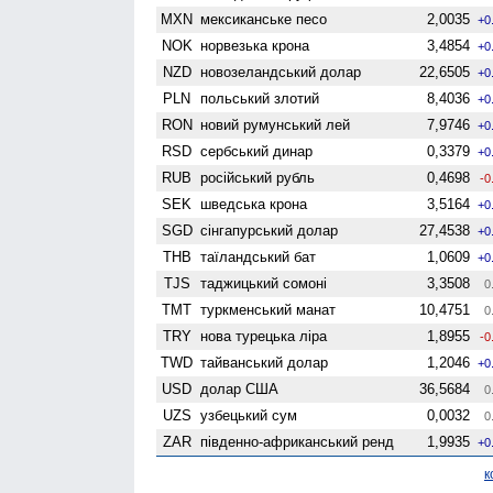
MXN
мексиканське песо
2,0035
+0
NOK
норвезька крона
3,4854
+0
NZD
ново­зеландський долар
22,6505
+0
PLN
польський злотий
8,4036
+0
RON
новий румунський лей
7,9746
+0
RSD
сербський динар
0,3379
+0
RUB
російський рубль
0,4698
-0
SEK
шведська крона
3,5164
+0
SGD
сінгапурський долар
27,4538
+0
THB
таїландський бат
1,0609
+0
TJS
таджицький сомоні
3,3508
0
TMT
туркменський манат
10,4751
0
TRY
нова турецька ліра
1,8955
-0
TWD
тайванський долар
1,2046
+0
USD
долар США
36,5684
0
UZS
узбецький сум
0,0032
0
ZAR
південно-африканський ренд
1,9935
+0
к