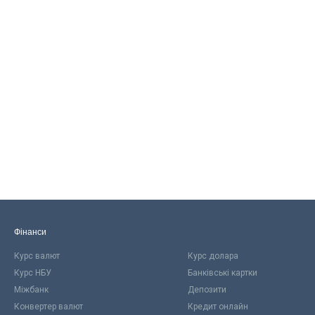
Фінанси
Курс валют
Курс долара
Курс НБУ
Банківські картки
Міжбанк
Депозити
Конвертер валют
Кредит онлайн