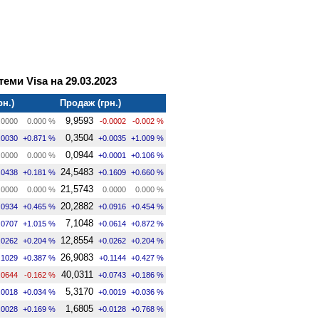
теми Visa на 29.03.2023
рн.)
Продаж (грн.)
9,9593
.0000
0.000 %
-0.0002
-0.002 %
0,3504
.0030
+0.871 %
+0.0035
+1.009 %
0,0944
.0000
0.000 %
+0.0001
+0.106 %
24,5483
.0438
+0.181 %
+0.1609
+0.660 %
21,5743
.0000
0.000 %
0.0000
0.000 %
20,2882
.0934
+0.465 %
+0.0916
+0.454 %
7,1048
.0707
+1.015 %
+0.0614
+0.872 %
12,8554
.0262
+0.204 %
+0.0262
+0.204 %
26,9083
.1029
+0.387 %
+0.1144
+0.427 %
40,0311
.0644
-0.162 %
+0.0743
+0.186 %
5,3170
.0018
+0.034 %
+0.0019
+0.036 %
1,6805
.0028
+0.169 %
+0.0128
+0.768 %