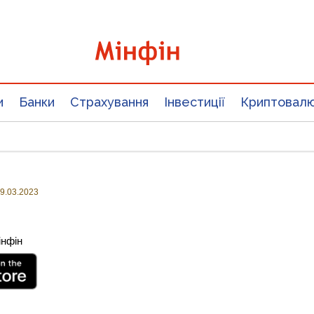
и
Банки
Страхування
Інвестиції
Криптовал
9.03.2023
інфін