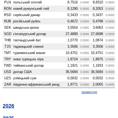
PLN
польський злотий
8,7516
8,8310
0.0000
0.0000
RON
новий румунський лей
8,1290
8,2053
0.0000
0.0000
RSD
сербський динар
0,3433
0,3437
0.0000
0.0000
RUB
російський рубль
0,4672
0,4788
0.0000
0.0000
SEK
шведська крона
3,5554
3,6063
0.0000
0.0000
SGD
сінгапурський долар
27,4889
27,6698
0.0000
0.0000
THB
таїландський бат
1,0770
1,0874
0.0000
0.0000
TJS
таджицький сомоні
3,3506
3,3506
0.0000
0.0000
TMT
туркменський манат
10,4751
10,4751
0.0000
0.0000
TRY
нова турецька ліра
1,8724
1,8975
0.0000
0.0000
TWD
тайванський долар
1,1921
1,1933
0.0000
0.0000
USD
долар США
36,5684
36,5684
0.0000
0.0000
UZS
узбецький сум
0,0032
0,0032
0.0000
0.0000
ZAR
південно-африканський ренд
1,9771
2,0055
0.0000
0.0000
конвертер
2026