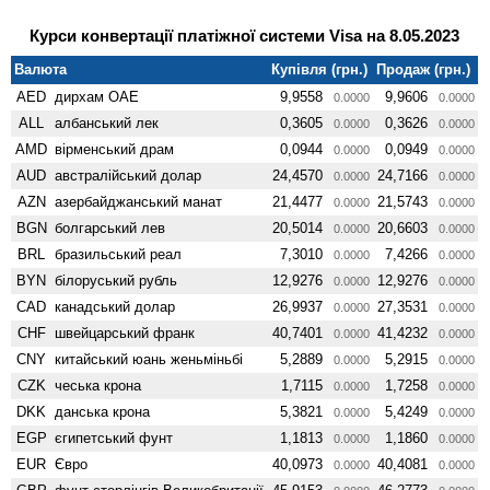
Курси конвертації платіжної системи Visa на 8.05.2023
Валюта
Купівля (грн.)
Продаж (грн.)
AED
дирхам ОАЕ
9,9558
9,9606
0.0000
0.0000
ALL
албанський лек
0,3605
0,3626
0.0000
0.0000
AMD
вiрменський драм
0,0944
0,0949
0.0000
0.0000
AUD
австралійський долар
24,4570
24,7166
0.0000
0.0000
AZN
азербайджанський манат
21,4477
21,5743
0.0000
0.0000
BGN
болгарський лев
20,5014
20,6603
0.0000
0.0000
BRL
бразильський реал
7,3010
7,4266
0.0000
0.0000
BYN
білоруський рубль
12,9276
12,9276
0.0000
0.0000
CAD
канадський долар
26,9937
27,3531
0.0000
0.0000
CHF
швейцарський франк
40,7401
41,4232
0.0000
0.0000
CNY
китайський юань женьмiньбi
5,2889
5,2915
0.0000
0.0000
CZK
чеська крона
1,7115
1,7258
0.0000
0.0000
DKK
данська крона
5,3821
5,4249
0.0000
0.0000
EGP
єгипетський фунт
1,1813
1,1860
0.0000
0.0000
EUR
Євро
40,0973
40,4081
0.0000
0.0000