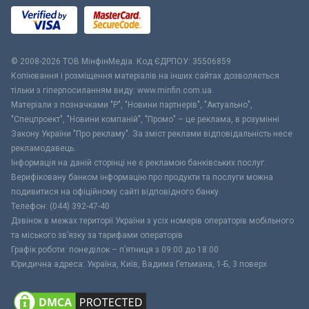
© 2008-2026 ТОВ МiнфiнМедiа. Код ЄДРПОУ: 35506859
Копіювання і розміщення матеріалів на інших сайтах дозволяється
тільки з гіперпосиланням виду: www.minfin.com.ua
Матеріали з позначками "Р", "Новини партнерів", "Актуально",
"Спецпроект", "Новини компаній", "Промо" – це реклама, в розумінні
Закону України "Про рекламу". За зміст реклами відповідальність несе
рекламодавець.
Інформація на даній сторінці не є рекламою банківських послуг.
Верифіковану банком інформацію про продукти та послуги можна
подивитися на офіційному сайті відповідного банку.
Телефон: (044) 392-47-40
Дзвінок в межах території України з усіх номерів операторів мобільного
та міського зв’язку за тарифами операторів
Графік роботи: понеділок – п’ятниця з 09:00 до 18:00
Юридична адреса: Україна, Київ, Вадима Гетьмана, 1-Б, 3 поверх