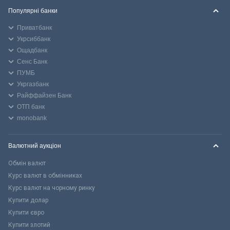
Популярні банки
Приватбанк
Укрсиббанк
Ощадбанк
Сенс Банк
ПУМБ
Укргазбанк
Райффайзен Банк
ОТП банк
monobank
Валютний аукціон
Обмін валют
Курс валют в обмінниках
Курс валют на чорному ринку
Купити долар
Купити євро
Купити злотий