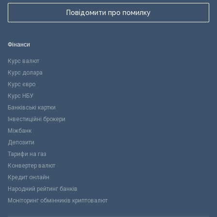
Повідомити про помилку
Фінанси
Курс валют
Курс долара
Курс євро
Курс НБУ
Банківські картки
Інвестиційні брокери
Міжбанк
Депозити
Тарифи на газ
Конвертер валют
Кредит онлайн
Народний рейтинг банків
Моніторинг обмінників криптовалют