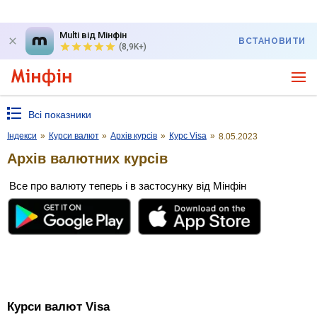
Multi від Мінфін
ВСТАНОВИТИ
(8,9K+)
Всі показники
Індекси
»
Курси валют
»
Архів курсів
»
Курс Visa
»
8.05.2023
Архів валютних курсів
Все про валюту теперь і в застосунку від Мінфін
Курси валют Visa