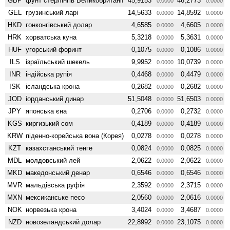
GBP
фунт стерлінгів Велико­британії
45,9153
46,2773
0.0000
0.0000
GEL
грузинський ларі
14,5633
14,8592
0.0000
0.0000
HKD
гонконгівський долар
4,6585
4,6605
0.0000
0.0000
HRK
хорватська куна
5,3218
5,3631
0.0000
0.0000
HUF
угорський форинт
0,1075
0,1086
0.0000
0.0000
ILS
ізраїльський шекель
9,9952
10,0739
0.0000
0.0000
INR
індійська рупія
0,4468
0,4479
0.0000
0.0000
ISK
ісландська крона
0,2682
0,2682
0.0000
0.0000
JOD
іорданський динар
51,5048
51,6503
0.0000
0.0000
JPY
японська єна
0,2706
0,2732
0.0000
0.0000
KGS
киргизький сом
0,4189
0,4189
0.0000
0.0000
KRW
піденно-корейська вона (Корея)
0,0278
0,0278
0.0000
0.0000
KZT
казахстанський тенге
0,0824
0,0825
0.0000
0.0000
MDL
молдовський лей
2,0622
2,0622
0.0000
0.0000
MKD
македонський денар
0,6546
0,6546
0.0000
0.0000
MVR
мальдівська руфія
2,3592
2,3715
0.0000
0.0000
MXN
мексиканське песо
2,0560
2,0616
0.0000
0.0000
NOK
норвезька крона
3,4024
3,4687
0.0000
0.0000
NZD
ново­зеландський долар
22,8992
23,1075
0.0000
0.0000