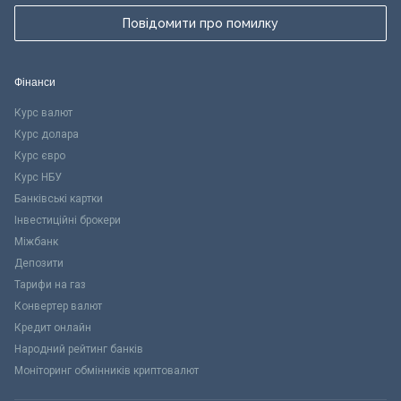
Повідомити про помилку
Фінанси
Курс валют
Курс долара
Курс євро
Курс НБУ
Банківські картки
Інвестиційні брокери
Міжбанк
Депозити
Тарифи на газ
Конвертер валют
Кредит онлайн
Народний рейтинг банків
Моніторинг обмінників криптовалют