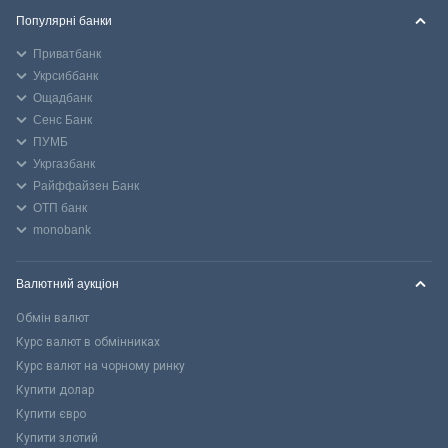
Популярні банки
Приватбанк
Укрсиббанк
Ощадбанк
Сенс Банк
ПУМБ
Укргазбанк
Райффайзен Банк
ОТП банк
monobank
Валютний аукціон
Обмін валют
Курс валют в обмінниках
Курс валют на чорному ринку
Купити долар
Купити євро
Купити злотий