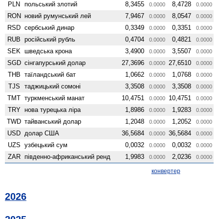
PLN
польський злотий
8,3455
8,4728
0.0000
0.0000
RON
новий румунський лей
7,9467
8,0547
0.0000
0.0000
RSD
сербський динар
0,3349
0,3351
0.0000
0.0000
RUB
російський рубль
0,4704
0,4821
0.0000
0.0000
SEK
шведська крона
3,4900
3,5507
0.0000
0.0000
SGD
сінгапурський долар
27,3696
27,6510
0.0000
0.0000
THB
таїландський бат
1,0662
1,0768
0.0000
0.0000
TJS
таджицький сомоні
3,3508
3,3508
0.0000
0.0000
TMT
туркменський манат
10,4751
10,4751
0.0000
0.0000
TRY
нова турецька ліра
1,8986
1,9283
0.0000
0.0000
TWD
тайванський долар
1,2048
1,2052
0.0000
0.0000
USD
долар США
36,5684
36,5684
0.0000
0.0000
UZS
узбецький сум
0,0032
0,0032
0.0000
0.0000
ZAR
південно-африканський ренд
1,9983
2,0236
0.0000
0.0000
конвертер
2026