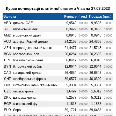
Курси конвертації платіжної системи Visa на 27.03.2023
Валюта
Купівля (грн.)
Продаж (грн.)
AED
дирхам ОАЕ
9,9549
9,9593
0.0000
0.0000
ALL
албанський лек
0,3429
0,3453
0.0000
0.0000
AMD
вiрменський драм
0,0940
0,0945
0.0000
0.0000
AUD
австралійський долар
24,2193
24,4898
0.0000
0.0000
AZN
азербайджанський манат
21,4477
21,5743
0.0000
0.0000
BGN
болгарський лев
20,0284
20,2695
0.0000
0.0000
BRL
бразильський реал
6,8447
6,9816
0.0000
0.0000
BYN
білоруський рубль
12,8644
12,8644
0.0000
0.0000
CAD
канадський долар
26,4854
26,6845
0.0000
0.0000
CHF
швейцарський франк
39,6577
40,0399
0.0000
0.0000
CNY
китайський юань женьмiньбi
5,3304
5,3331
0.0000
0.0000
CZK
чеська крона
1,6497
1,6812
0.0000
0.0000
DKK
данська крона
5,2577
5,3212
0.0000
0.0000
EGP
єгипетський фунт
1,1813
1,1858
0.0000
0.0000
EUR
Євро
39,1721
39,6438
0.0000
0.0000