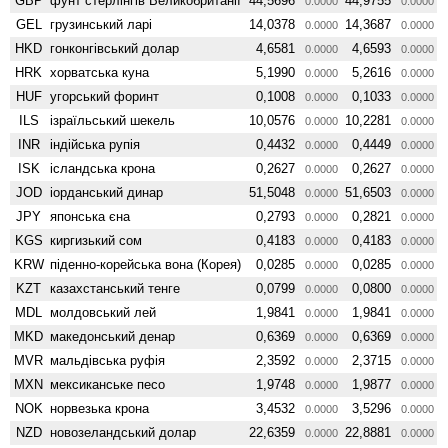
GBP
фунт стерлінгів Велико­британії
44,5696
44,9755
0.0000
0.0000
GEL
грузинський ларі
14,0378
14,3687
0.0000
0.0000
HKD
гонконгівський долар
4,6581
4,6593
0.0000
0.0000
HRK
хорватська куна
5,1990
5,2616
0.0000
0.0000
HUF
угорський форинт
0,1008
0,1033
0.0000
0.0000
ILS
ізраїльський шекель
10,0576
10,2281
0.0000
0.0000
INR
індійська рупія
0,4432
0,4449
0.0000
0.0000
ISK
ісландська крона
0,2627
0,2627
0.0000
0.0000
JOD
іорданський динар
51,5048
51,6503
0.0000
0.0000
JPY
японська єна
0,2793
0,2821
0.0000
0.0000
KGS
киргизький сом
0,4183
0,4183
0.0000
0.0000
KRW
піденно-корейська вона (Корея)
0,0285
0,0285
0.0000
0.0000
KZT
казахстанський тенге
0,0799
0,0800
0.0000
0.0000
MDL
молдовський лей
1,9841
1,9841
0.0000
0.0000
MKD
македонський денар
0,6369
0,6369
0.0000
0.0000
MVR
мальдівська руфія
2,3592
2,3715
0.0000
0.0000
MXN
мексиканське песо
1,9748
1,9877
0.0000
0.0000
NOK
норвезька крона
3,4532
3,5296
0.0000
0.0000
NZD
ново­зеландський долар
22,6359
22,8881
0.0000
0.0000