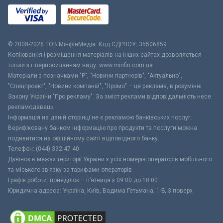
© 2008-2026 ТОВ МiнфiнМедiа. Код ЄДРПОУ: 35506859
Копіювання і розміщення матеріалів на інших сайтах дозволяється
тільки з гіперпосиланням виду: www.minfin.com.ua
Матеріали з позначками "Р", "Новини партнерів", "Актуально",
"Спецпроект", "Новини компаній", "Промо" – це реклама, в розумінні
Закону України "Про рекламу". За зміст реклами відповідальність несе
рекламодавець.
Інформація на даній сторінці не є рекламою банківських послуг.
Верифіковану банком інформацію про продукти та послуги можна
подивитися на офіційному сайті відповідного банку.
Телефон: (044) 392-47-40
Дзвінок в межах території України з усіх номерів операторів мобільного
та міського зв’язку за тарифами операторів
Графік роботи: понеділок – п’ятниця з 09:00 до 18:00
Юридична адреса: Україна, Київ, Вадима Гетьмана, 1-Б, 3 поверх