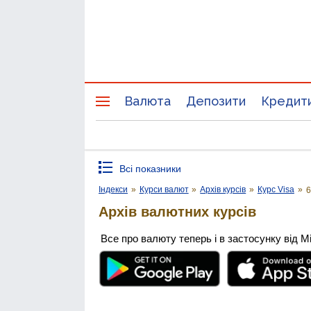
Валюта
Депозити
Кредит
Всі показники
Індекси
»
Курси валют
»
Архів курсів
»
Курс Visa
»
6
Архів валютних курсів
Все про валюту теперь і в застосунку від М