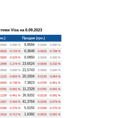
теми Visa на 6.09.2023
рн.)
Продаж (грн.)
9,9584
.0000
0.000 %
0.0000
0.000 %
0,3648
.0026
-0.716 %
-0.0026
-0.708 %
0,0950
.0005
-0.529 %
0.0000
0.000 %
23,6524
.2999
-1.274 %
-0.0549
-0.232 %
21,5743
.0000
0.000 %
0.0000
0.000 %
20,2004
.1215
-0.603 %
-0.0130
-0.064 %
7,3823
.0545
-0.738 %
-0.0709
-0.951 %
11,2328
.0782
-0.691 %
-0.0782
-0.691 %
26,9202
.1239
-0.461 %
-0.0218
-0.081 %
41,3764
.1667
-0.404 %
-0.0326
-0.079 %
5,0155
.0189
-0.376 %
-0.0189
-0.375 %
1,6392
.0116
-0.712 %
-0.0015
-0.091 %