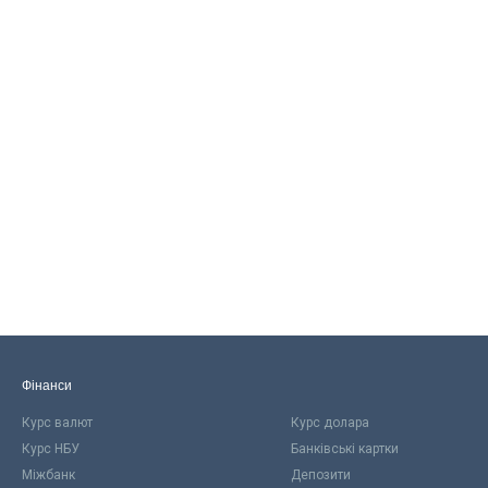
Фінанси
Курс валют
Курс долара
Курс НБУ
Банківські картки
Міжбанк
Депозити