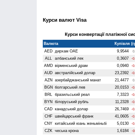
Курси валют Visa
Курси конвертації платіжної сис
Валюта
Купівля (г
AED
дирхам ОАЕ
9,9544
0
ALL
албанський лек
0,3607
-0
AMD
вiрменський драм
0,0940
-0
AUD
австралійський долар
23,2392
-0
AZN
азербайджанський манат
21,4477
0
BGN
болгарський лев
20,0153
-0
BRL
бразильський реал
7,3323
-0
BYN
білоруський рубль
11,2328
-0
CAD
канадський долар
26,7469
-0
CHF
швейцарський франк
41,0605
-0
CNY
китайський юань женьмiньбi
5,0130
-0
CZK
чеська крона
1,6184
-0