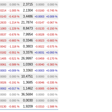
2,3715
.0000
0.000 %
0.0000
0.000 %
2,1304
.0214
-1.005 %
-0.0160
-0.745 %
3,4486
.0143
-0.419 %
+0.0003
+0.009 %
21,7874
.2633
-1.214 %
-0.0147
-0.067 %
8,8473
.1083
-1.229 %
-0.0133
-0.150 %
7,9954
.0537
-0.676 %
-0.0028
-0.035 %
0,3346
.0023
-0.683 %
-0.0023
-0.683 %
0,3803
.0042
-1.118 %
-0.0022
-0.575 %
3,3376
.0182
-0.551 %
+0.0031
+0.093 %
26,9997
.1405
-0.521 %
-0.0459
-0.170 %
1,0393
.0061
-0.589 %
-0.0040
-0.383 %
3,3360
.0003
+0.009 %
+0.0003
+0.009 %
10,4751
.0000
0.000 %
0.0000
0.000 %
1,3685
.0026
-0.191 %
-0.0046
-0.335 %
1,1462
.0002
+0.017 %
-0.0005
-0.044 %
36,5684
.0000
0.000 %
0.0000
0.000 %
0,0030
.0000
0.000 %
0.0000
0.000 %
1,9209
.0130
-0.681 %
-0.0310
-1.588 %