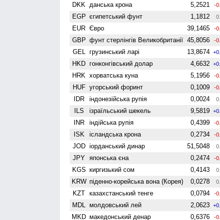
DKK
данська крона
5,2521
-0
EGP
єгипетський фунт
1,1812
0
EUR
Євро
39,1465
-0
GBP
фунт стерлінгів Велико­британії
45,8056
-0
GEL
грузинський ларі
13,8674
+0
HKD
гонконгівський долар
4,6632
+0
HRK
хорватська куна
5,1956
-0
HUF
угорський форинт
0,1009
-0
IDR
індонезійська рупія
0,0024
0
ILS
ізраїльський шекель
9,5819
+0
INR
індійська рупія
0,4399
-0
ISK
ісландська крона
0,2734
-0
JOD
іорданський динар
51,5048
0
JPY
японська єна
0,2474
-0
KGS
киргизький сом
0,4143
0
KRW
піденно-корейська вона (Корея)
0,0278
0
KZT
казахстанський тенге
0,0794
-0
MDL
молдовський лей
2,0623
+0
MKD
македонський денар
0,6376
-0