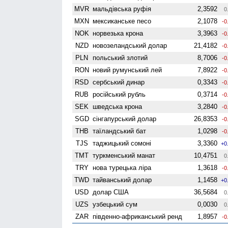
MVR
мальдівська руфія
2,3592
0
MXN
мексиканське песо
2,1078
-0
NOK
норвезька крона
3,3963
-0
NZD
ново­зеландський долар
21,4182
-0
PLN
польський злотий
8,7006
-0
RON
новий румунський лей
7,8922
-0
RSD
сербський динар
0,3343
-0
RUB
російський рубль
0,3714
-0
SEK
шведська крона
3,2840
-0
SGD
сінгапурський долар
26,8353
-0
THB
таїландський бат
1,0298
-0
TJS
таджицький сомоні
3,3360
+0
TMT
туркменський манат
10,4751
0
TRY
нова турецька ліра
1,3618
-0
TWD
тайванський долар
1,1458
+0
USD
долар США
36,5684
0
UZS
узбецький сум
0,0030
0
ZAR
південно-африканський ренд
1,8957
-0