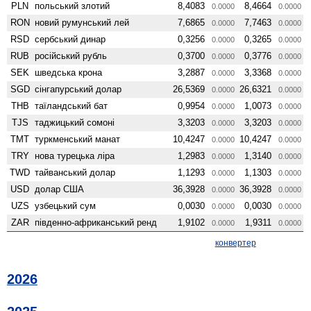
PLN
польський злотий
8,4083
8,4664
0.0000
0.0000
RON
новий румунський лей
7,6865
7,7463
0.0000
0.0000
RSD
сербський динар
0,3256
0,3265
0.0000
0.0000
RUB
російський рубль
0,3700
0,3776
0.0000
0.0000
SEK
шведська крона
3,2887
3,3368
0.0000
0.0000
SGD
сінгапурський долар
26,5369
26,6321
0.0000
0.0000
THB
таїландський бат
0,9954
1,0073
0.0000
0.0000
TJS
таджицький сомоні
3,3203
3,3203
0.0000
0.0000
TMT
туркменський манат
10,4247
10,4247
0.0000
0.0000
TRY
нова турецька ліра
1,2983
1,3140
0.0000
0.0000
TWD
тайванський долар
1,1293
1,1303
0.0000
0.0000
USD
долар США
36,3928
36,3928
0.0000
0.0000
UZS
узбецький сум
0,0030
0,0030
0.0000
0.0000
ZAR
південно-африканський ренд
1,9102
1,9311
0.0000
0.0000
конвертер
2026