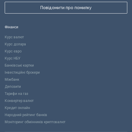
Повідомити про помилку
Фінанси
Курс валют
Курс долара
Курс євро
Курс НБУ
Банківські картки
Інвестиційні брокери
Міжбанк
Депозити
Тарифи на газ
Конвертер валют
Кредит онлайн
Народний рейтинг банків
Моніторинг обмінників криптовалют