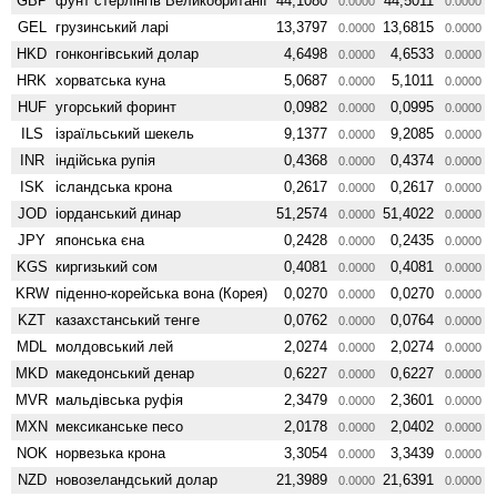
GBP
фунт стерлінгів Велико­британії
44,1080
44,5011
0.0000
0.0000
GEL
грузинський ларі
13,3797
13,6815
0.0000
0.0000
HKD
гонконгівський долар
4,6498
4,6533
0.0000
0.0000
HRK
хорватська куна
5,0687
5,1011
0.0000
0.0000
HUF
угорський форинт
0,0982
0,0995
0.0000
0.0000
ILS
ізраїльський шекель
9,1377
9,2085
0.0000
0.0000
INR
індійська рупія
0,4368
0,4374
0.0000
0.0000
ISK
ісландська крона
0,2617
0,2617
0.0000
0.0000
JOD
іорданський динар
51,2574
51,4022
0.0000
0.0000
JPY
японська єна
0,2428
0,2435
0.0000
0.0000
KGS
киргизький сом
0,4081
0,4081
0.0000
0.0000
KRW
піденно-корейська вона (Корея)
0,0270
0,0270
0.0000
0.0000
KZT
казахстанський тенге
0,0762
0,0764
0.0000
0.0000
MDL
молдовський лей
2,0274
2,0274
0.0000
0.0000
MKD
македонський денар
0,6227
0,6227
0.0000
0.0000
MVR
мальдівська руфія
2,3479
2,3601
0.0000
0.0000
MXN
мексиканське песо
2,0178
2,0402
0.0000
0.0000
NOK
норвезька крона
3,3054
3,3439
0.0000
0.0000
NZD
ново­зеландський долар
21,3989
21,6391
0.0000
0.0000