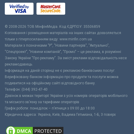
© 2008-2026 ТОВ МiнфiнМедiа. Код ЄДРПОУ: 35506859
Копіювання і розміщення матеріалів на інших сайтах дозволяється
тільки з гіперпосиланням виду: www.minfin.com.ua
Матеріали з позначками "Р", "Новини партнерів", "Актуально",
"Спецпроект", "Новини компаній", "Промо" – це реклама, в розумінні
Закону України "Про рекламу". За зміст реклами відповідальність несе
рекламодавець.
Інформація на даній сторінці не є рекламою банківських послуг.
Верифіковану банком інформацію про продукти та послуги можна
подивитися на офіційному сайті відповідного банку.
Телефон: (044) 392-47-40
Дзвінок в межах території України з усіх номерів операторів мобільного
та міського зв’язку за тарифами операторів
Графік роботи: понеділок – п’ятниця з 09:00 до 18:00
Юридична адреса: Україна, Київ, Вадима Гетьмана, 1-Б, 3 поверх