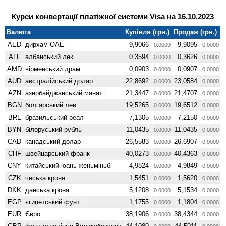
Курси конвертації платіжної системи Visa на 16.10.2023
Валюта
Купівля (грн.)
Продаж (грн.)
AED
дирхам ОАЕ
9,9066
9,9095
0.0000
0.0000
ALL
албанський лек
0,3594
0,3626
0.0000
0.0000
AMD
вiрменський драм
0,0903
0,0907
0.0000
0.0000
AUD
австралійський долар
22,8692
23,0584
0.0000
0.0000
AZN
азербайджанський манат
21,3447
21,4707
0.0000
0.0000
BGN
болгарський лев
19,5265
19,6512
0.0000
0.0000
BRL
бразильський реал
7,1305
7,2150
0.0000
0.0000
BYN
білоруський рубль
11,0435
11,0435
0.0000
0.0000
CAD
канадський долар
26,5583
26,6907
0.0000
0.0000
CHF
швейцарський франк
40,0273
40,4363
0.0000
0.0000
CNY
китайський юань женьмiньбi
4,9824
4,9849
0.0000
0.0000
CZK
чеська крона
1,5451
1,5620
0.0000
0.0000
DKK
данська крона
5,1208
5,1534
0.0000
0.0000
EGP
єгипетський фунт
1,1755
1,1804
0.0000
0.0000
EUR
Євро
38,1906
38,4344
0.0000
0.0000