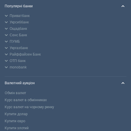
Популярні банки
Приватбанк
Укрсиббанк
Ощадбанк
Сенс Банк
ПУМБ
Укргазбанк
Райффайзен Банк
ОТП банк
monobank
Валютний аукціон
Обмін валют
Курс валют в обмінниках
Курс валют на чорному ринку
Купити долар
Купити євро
Купити злотий