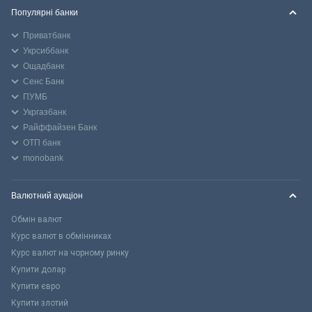
Популярні банки
Приватбанк
Укрсиббанк
Ощадбанк
Сенс Банк
ПУМБ
Укргазбанк
Райффайзен Банк
ОТП банк
monobank
Валютний аукціон
Обмін валют
Курс валют в обмінниках
Курс валют на чорному ринку
Купити долар
Купити євро
Купити злотий