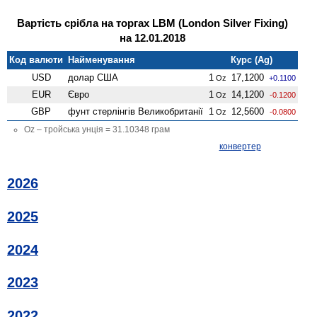
Вартість срібла на торгах LBM (London Silver Fixing)
на 12.01.2018
Код валюти
Найменування
Курс (Ag)
USD
долар США
1
17,1200
Oz
+0.1100
EUR
Євро
1
14,1200
Oz
-0.1200
GBP
фунт стерлінгів Велико­британії
1
12,5600
Oz
-0.0800
Oz – тройська унція = 31.10348 грам
конвертер
2026
2025
2024
2023
2022