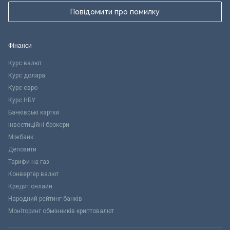
Повідомити про помилку
Фінанси
Курс валют
Курс долара
Курс євро
Курс НБУ
Банківські картки
Інвестиційні брокери
Міжбанк
Депозити
Тарифи на газ
Конвертер валют
Кредит онлайн
Народний рейтинг банків
Моніторинг обмінників криптовалют