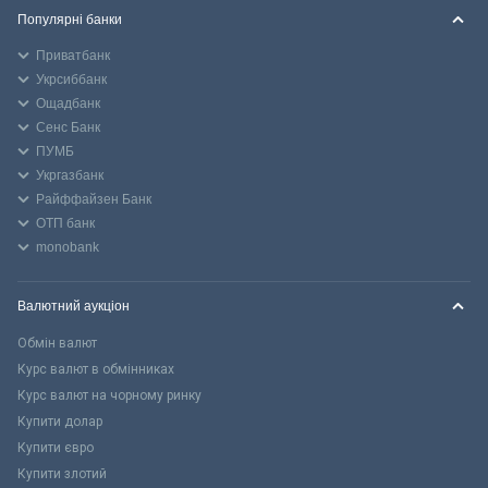
Популярні банки
Приватбанк
Укрсиббанк
Ощадбанк
Сенс Банк
ПУМБ
Укргазбанк
Райффайзен Банк
ОТП банк
monobank
Валютний аукціон
Обмін валют
Курс валют в обмінниках
Курс валют на чорному ринку
Купити долар
Купити євро
Купити злотий