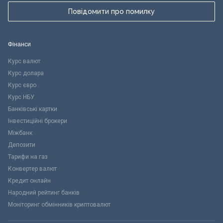
Повідомити про помилку
Фінанси
Курс валют
Курс долара
Курс євро
Курс НБУ
Банківські картки
Інвестиційні брокери
Міжбанк
Депозити
Тарифи на газ
Конвертер валют
Кредит онлайн
Народний рейтинг банків
Моніторинг обмінників криптовалют