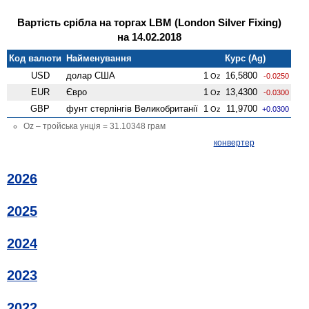
Вартість срібла на торгах LBM (London Silver Fixing)
на 14.02.2018
Код валюти
Найменування
Курс (Ag)
USD
долар США
1
16,5800
Oz
-0.0250
EUR
Євро
1
13,4300
Oz
-0.0300
GBP
фунт стерлінгів Велико­британії
1
11,9700
Oz
+0.0300
Oz – тройська унція = 31.10348 грам
конвертер
2026
2025
2024
2023
2022