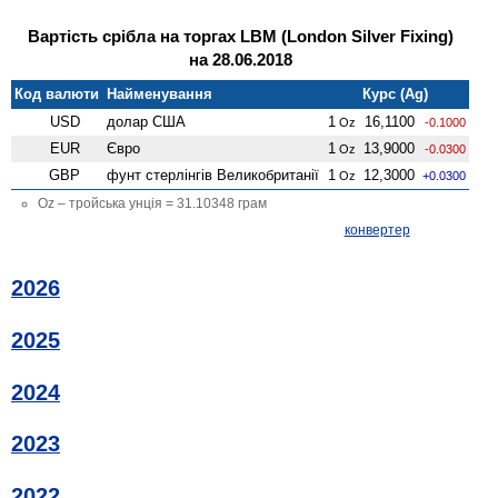
Вартість срібла на торгах LBM (London Silver Fixing)
на 28.06.2018
Код валюти
Найменування
Курс (Ag)
USD
долар США
1
16,1100
Oz
-0.1000
EUR
Євро
1
13,9000
Oz
-0.0300
GBP
фунт стерлінгів Велико­британії
1
12,3000
Oz
+0.0300
Oz – тройська унція = 31.10348 грам
конвертер
2026
2025
2024
2023
2022