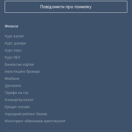
Повідомити про помилку
Фінанси
Курс валют
Курс долара
Курс євро
Курс НБУ
Банківські картки
Інвестиційні брокери
Міжбанк
Депозити
Тарифи на газ
Конвертер валют
Кредит онлайн
Народний рейтинг банків
Моніторинг обмінників криптовалют