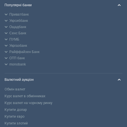
Популярні банки
Приватбанк
Укрсиббанк
Ощадбанк
Сенс Банк
ПУМБ
Укргазбанк
Райффайзен Банк
ОТП банк
monobank
Валютний аукціон
Обмін валют
Курс валют в обмінниках
Курс валют на чорному ринку
Купити долар
Купити євро
Купити злотий