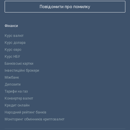
Повідомити про помилку
Фінанси
Курс валют
Курс долара
Курс євро
Курс НБУ
Банківські картки
Інвестиційні брокери
Міжбанк
Депозити
Тарифи на газ
Конвертер валют
Кредит онлайн
Народний рейтинг банків
Моніторинг обмінників криптовалют