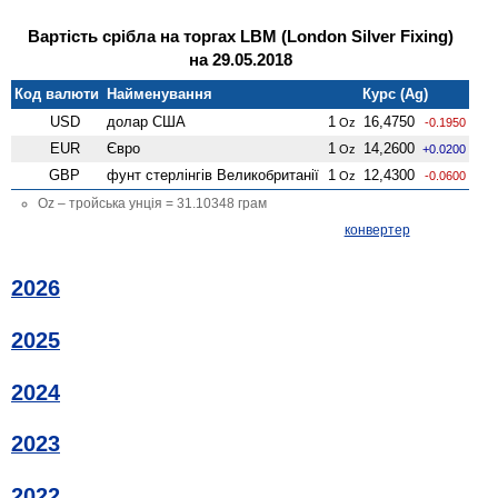
Вартість срібла на торгах LBM (London Silver Fixing)
на 29.05.2018
Код валюти
Найменування
Курс (Ag)
USD
долар США
1
16,4750
Oz
-0.1950
EUR
Євро
1
14,2600
Oz
+0.0200
GBP
фунт стерлінгів Велико­британії
1
12,4300
Oz
-0.0600
Oz – тройська унція = 31.10348 грам
конвертер
2026
2025
2024
2023
2022