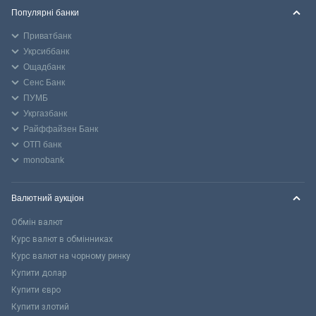
Популярні банки
Приватбанк
Укрсиббанк
Ощадбанк
Сенс Банк
ПУМБ
Укргазбанк
Райффайзен Банк
ОТП банк
monobank
Валютний аукціон
Обмін валют
Курс валют в обмінниках
Курс валют на чорному ринку
Купити долар
Купити євро
Купити злотий