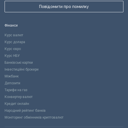
Повідомити про помилку
Фінанси
Курс валют
Курс долара
Курс євро
Курс НБУ
Банківські картки
Інвестиційні брокери
Міжбанк
Депозити
Тарифи на газ
Конвертер валют
Кредит онлайн
Народний рейтинг банків
Моніторинг обмінників криптовалют