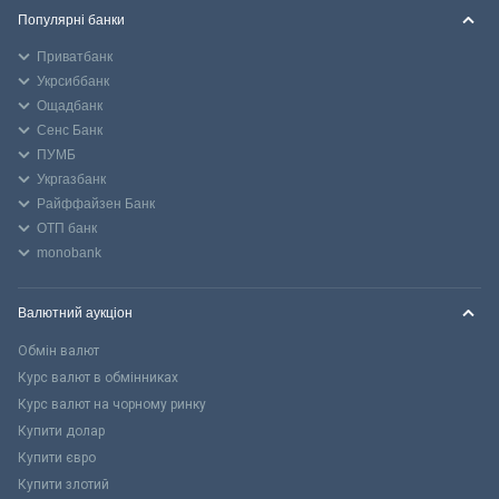
Популярні банки
Приватбанк
Укрсиббанк
Ощадбанк
Сенс Банк
ПУМБ
Укргазбанк
Райффайзен Банк
ОТП банк
monobank
Валютний аукціон
Обмін валют
Курс валют в обмінниках
Курс валют на чорному ринку
Купити долар
Купити євро
Купити злотий