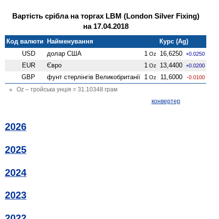
Вартість срібла на торгах LBM (London Silver Fixing)
на 17.04.2018
Код валюти
Найменування
Курс (Ag)
USD
долар США
1
16,6250
Oz
+0.0250
EUR
Євро
1
13,4400
Oz
+0.0200
GBP
фунт стерлінгів Велико­британії
1
11,6000
Oz
-0.0100
Oz – тройська унція = 31.10348 грам
конвертер
2026
2025
2024
2023
2022