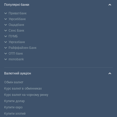
Популярні банки
Приватбанк
Укрсиббанк
Ощадбанк
Сенс Банк
ПУМБ
Укргазбанк
Райффайзен Банк
ОТП банк
monobank
Валютний аукціон
Обмін валют
Курс валют в обмінниках
Курс валют на чорному ринку
Купити долар
Купити євро
Купити злотий