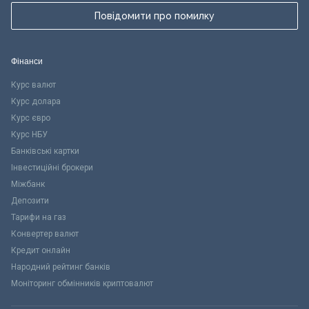
Повідомити про помилку
Фінанси
Курс валют
Курс долара
Курс євро
Курс НБУ
Банківські картки
Інвестиційні брокери
Міжбанк
Депозити
Тарифи на газ
Конвертер валют
Кредит онлайн
Народний рейтинг банків
Моніторинг обмінників криптовалют