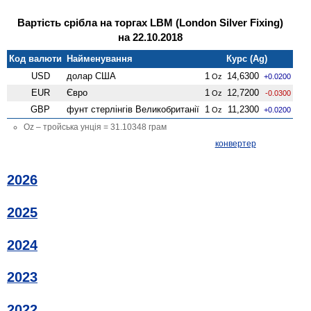
Вартість срібла на торгах LBM (London Silver Fixing)
на 22.10.2018
Код валюти
Найменування
Курс (Ag)
USD
долар США
1
14,6300
Oz
+0.0200
EUR
Євро
1
12,7200
Oz
-0.0300
GBP
фунт стерлінгів Велико­британії
1
11,2300
Oz
+0.0200
Oz – тройська унція = 31.10348 грам
конвертер
2026
2025
2024
2023
2022