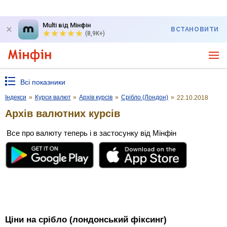
Multi від Мінфін
ВСТАНОВИТИ
(8,9K+)
Всі показники
Індекси
»
Курси валют
»
Архів курсів
»
Срібло (Лондон)
»
22.10.2018
Архів валютних курсів
Все про валюту теперь і в застосунку від Мінфін
Ціни на срібло (лондонський фіксинг)