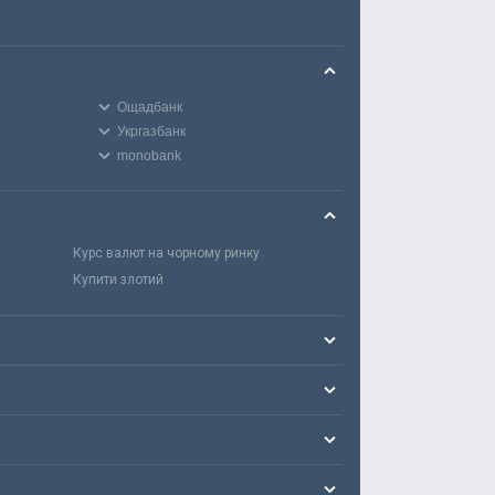
Ощадбанк
Укргазбанк
monobank
Курс валют на чорному ринку
Купити злотий