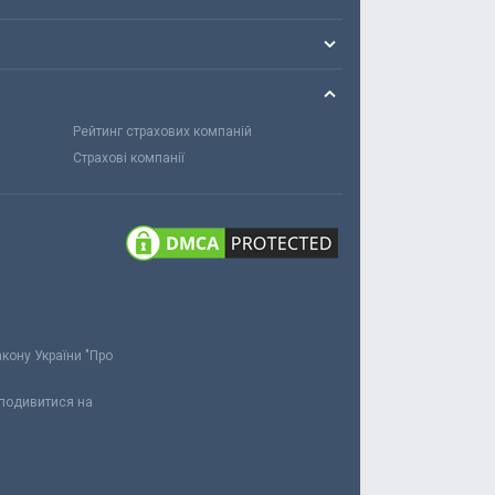
Рейтинг страхових компаній
Страхові компанії
акону України "Про
 подивитися на