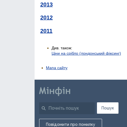
2013
2012
2011
Див. також:
Ціни на срібло (лондонський фіксинг)
Мапа сайту
Пошук
Повідомити про помилку