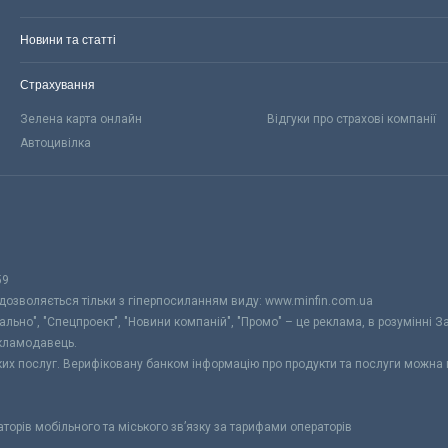
Новини та статті
Страхування
Зелена карта онлайн
Відгуки про страхові компанії
Автоцивілка
59
 дозволяється тільки з гіперпосиланням виду: www.minfin.com.ua
уально", "Спецпроект", "Новини компаній", "Промо" – це реклама, в розумінні З
екламодавець.
ьких послуг. Верифіковану банком інформацію про продукти та послуги можна
раторів мобільного та міського зв’язку за тарифами операторів