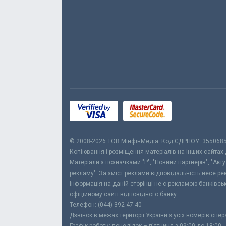
© 2008-2026 ТОВ МiнфiнМедiа. Код ЄДРПОУ: 355068
Копіювання і розміщення матеріалів на інших сайтах
Матеріали з позначками "Р", "Новини партнерів", "Акт
рекламу". За зміст реклами відповідальність несе р
Інформація на даній сторінці не є рекламою банківс
офіційному сайті відповідного банку.
Телефон: (044) 392-47-40
Дзвінок в межах території України з усіх номерів опе
Графік роботи: понеділок – п’ятниця з 09:00 до 18:00