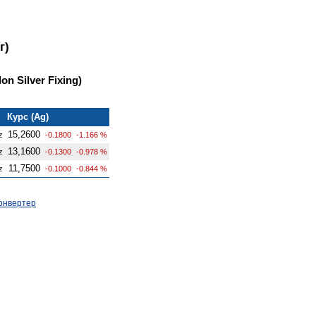
г)
n Silver Fixing)
Курс (Ag)
15,2600
z
-0.1800
-1.166 %
13,1600
z
-0.1300
-0.978 %
11,7500
z
-0.1000
-0.844 %
онвертер