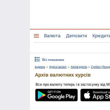
Валюта
Депозити
Кредит
Всі показники
Індекси
»
Курси валют
»
Архів курсів
»
Срібло (Лонд
Архів валютних курсів
Все про валюту теперь і в застосунку від М