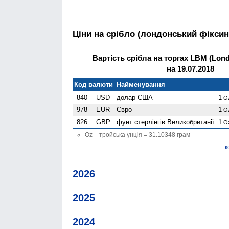
Ціни на срібло (лондонський фіксин
Вартість срібла на торгах LBM (Londo
на 19.07.2018
Код валюти
Найменування
840
USD
долар США
1
O
978
EUR
Євро
1
O
826
GBP
фунт стерлінгів Велико­британії
1
O
Oz – тройська унція = 31.10348 грам
к
2026
2025
2024