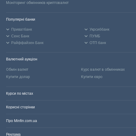
Моніторинг обмінників криптовалют
Популярні банки
Приватбанк
Укрсиббанк
Сенс Банк
ПУМБ
Райффайзен Банк
ОТП банк
Валютний аукціон
Обмін валют
Курс валют в обмінниках
Купити долар
Купити євро
Курси по містах
Корисні сторінки
Про Minfin.com.ua
Реклама