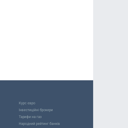
Курс євро
Інвестиційні брокери
Тарифи на газ
Народний рейтинг банків