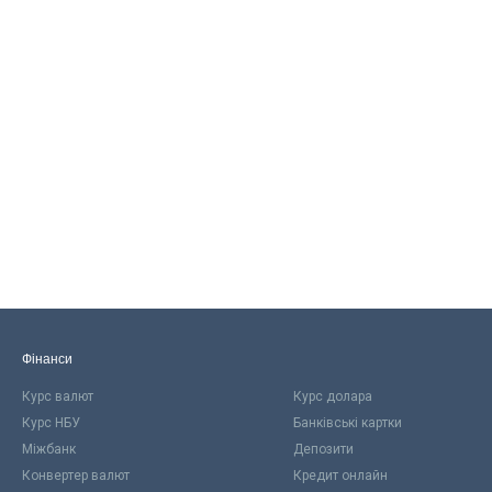
Фінанси
Курс валют
Курс долара
Курс НБУ
Банківські картки
Міжбанк
Депозити
Конвертер валют
Кредит онлайн