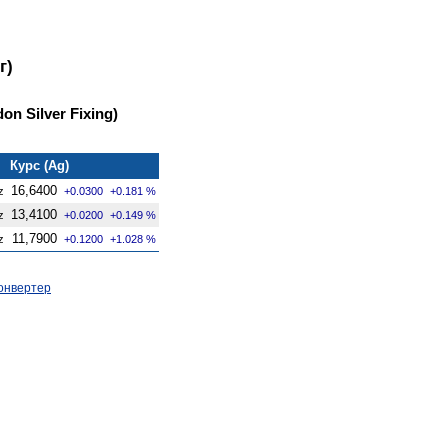
г)
on Silver Fixing)
Курс (Ag)
16,6400
z
+0.0300
+0.181 %
13,4100
z
+0.0200
+0.149 %
11,7900
z
+0.1200
+1.028 %
онвертер