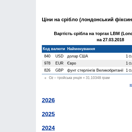
Ціни на срібло (лондонський фіксин
Вартість срібла на торгах LBM (Lond
на 27.03.2018
Код валюти
Найменування
840
USD
долар США
1
O
978
EUR
Євро
1
O
826
GBP
фунт стерлінгів Велико­британії
1
O
Oz – тройська унція = 31.10348 грам
к
2026
2025
2024