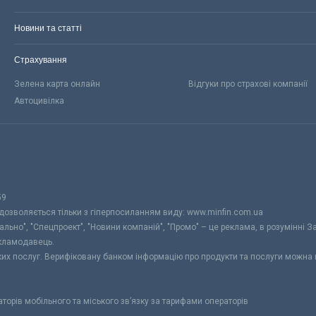
Новини та статті
Страхування
Зелена карта онлайн
Відгуки про страхові компанії
Автоцивілка
59
 дозволяється тільки з гіперпосиланням виду: www.minfin.com.ua
уально", "Спецпроект", "Новини компаній", "Промо" – це реклама, в розумінні З
екламодавець.
ьких послуг. Верифіковану банком інформацію про продукти та послуги можна
раторів мобільного та міського зв’язку за тарифами операторів