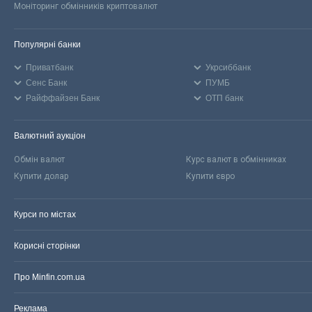
Моніторинг обмінників криптовалют
Популярні банки
Приватбанк
Укрсиббанк
Сенс Банк
ПУМБ
Райффайзен Банк
ОТП банк
Валютний аукціон
Обмін валют
Курс валют в обмінниках
Купити долар
Купити євро
Курси по містах
Корисні сторінки
Про Minfin.com.ua
Реклама