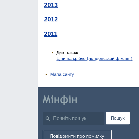
2013
2012
2011
Див. також:
Ціни на срібло (лондонський фіксинг)
Мапа сайту
Пошук
Повідомити про помилку