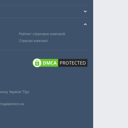
Рейтинг страхових компаній
Страхові компанії
акону України "Про
 подивитися на