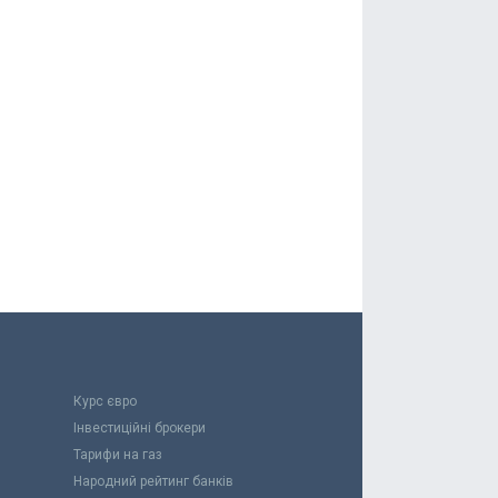
Курс євро
Інвестиційні брокери
Тарифи на газ
Народний рейтинг банків