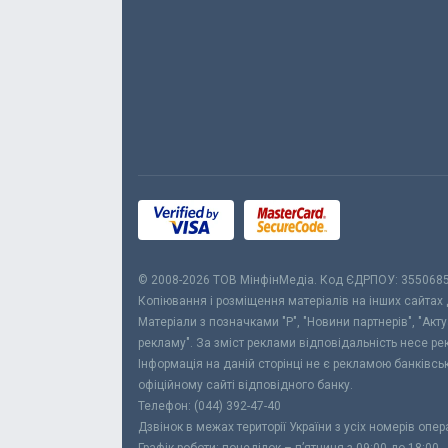
© 2008-2026 ТОВ МiнфiнМедiа. Код ЄДРПОУ: 355068
Копіювання і розміщення матеріалів на інших сайтах
Матеріали з позначками "Р", "Новини партнерів", "Акт
рекламу". За зміст реклами відповідальність несе р
Інформація на даній сторінці не є рекламою банківс
офіційному сайті відповідного банку.
Телефон: (044) 392-47-40
Дзвінок в межах території України з усіх номерів опе
Графік роботи: понеділок – п’ятниця з 09:00 до 18:00