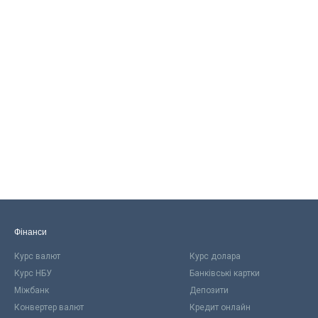
Фінанси
Курс валют
Курс долара
Курс НБУ
Банківські картки
Міжбанк
Депозити
Конвертер валют
Кредит онлайн