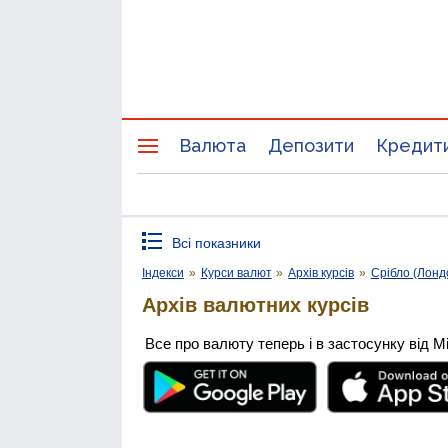
Валюта
Депозити
Кредит
Всі показники
Індекси
»
Курси валют
»
Архів курсів
»
Срібло (Лонд
Архів валютних курсів
Все про валюту теперь і в застосунку від М