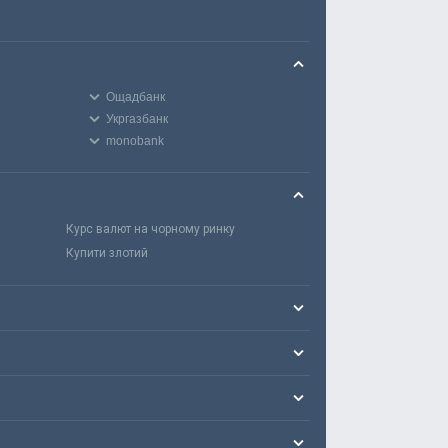
Ощадбанк
Укргазбанк
monobank
Курс валют на чорному ринку
Купити злотий