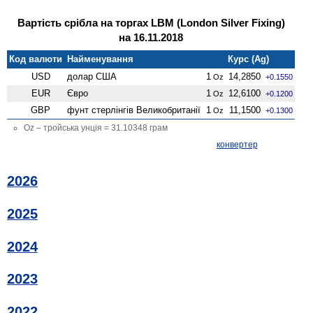
Вартість срібла на торгах LBM (London Silver Fixing)
на 16.11.2018
Код валюти
Найменування
Курс (Ag)
USD
долар США
1
14,2850
Oz
+0.1550
EUR
Євро
1
12,6100
Oz
+0.1200
GBP
фунт стерлінгів Велико­британії
1
11,1500
Oz
+0.1300
Oz – тройська унція = 31.10348 грам
конвертер
2026
2025
2024
2023
2022