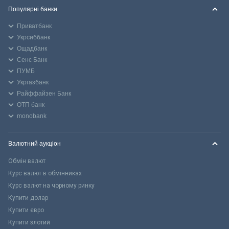
Популярні банки
Приватбанк
Укрсиббанк
Ощадбанк
Сенс Банк
ПУМБ
Укргазбанк
Райффайзен Банк
ОТП банк
monobank
Валютний аукціон
Обмін валют
Курс валют в обмінниках
Курс валют на чорному ринку
Купити долар
Купити євро
Купити злотий