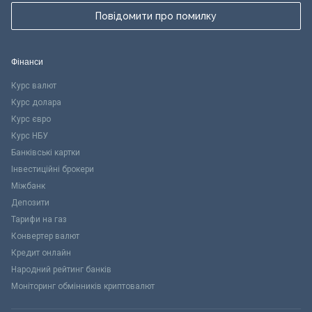
Повідомити про помилку
Фінанси
Курс валют
Курс долара
Курс євро
Курс НБУ
Банківські картки
Інвестиційні брокери
Міжбанк
Депозити
Тарифи на газ
Конвертер валют
Кредит онлайн
Народний рейтинг банків
Моніторинг обмінників криптовалют