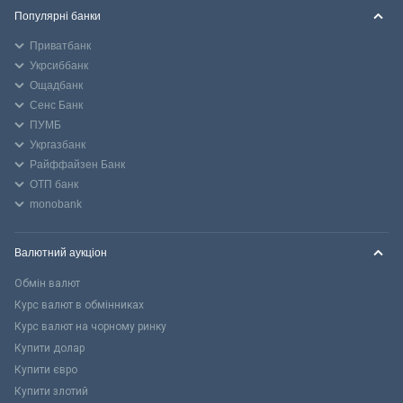
Популярні банки
Приватбанк
Укрсиббанк
Ощадбанк
Сенс Банк
ПУМБ
Укргазбанк
Райффайзен Банк
ОТП банк
monobank
Валютний аукціон
Обмін валют
Курс валют в обмінниках
Курс валют на чорному ринку
Купити долар
Купити євро
Купити злотий