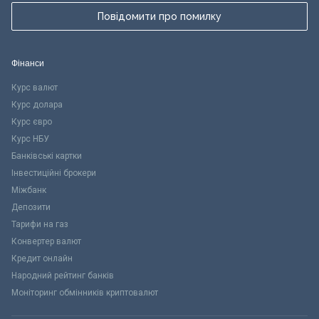
Повідомити про помилку
Фінанси
Курс валют
Курс долара
Курс євро
Курс НБУ
Банківські картки
Інвестиційні брокери
Міжбанк
Депозити
Тарифи на газ
Конвертер валют
Кредит онлайн
Народний рейтинг банків
Моніторинг обмінників криптовалют