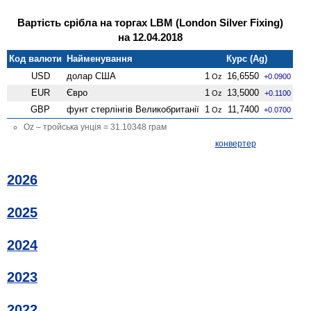
Вартість срібла на торгах LBM (London Silver Fixing)
на 12.04.2018
Код валюти
Найменування
Курс (Ag)
USD
долар США
1
16,6550
Oz
+0.0900
EUR
Євро
1
13,5000
Oz
+0.1100
GBP
фунт стерлінгів Велико­британії
1
11,7400
Oz
+0.0700
Oz – тройська унція = 31.10348 грам
конвертер
2026
2025
2024
2023
2022