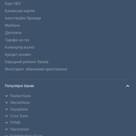
Курс НБУ
Банківські картки
Інвестиційні брокери
Міжбанк
Депозити
Тарифи на газ
Конвертер валют
Кредит онлайн
Народний рейтинг банків
Моніторинг обмінників криптовалют
Популярні банки
Приватбанк
Укрсиббанк
Ощадбанк
Сенс Банк
ПУМБ
Укргазбанк
Райффайзен Банк