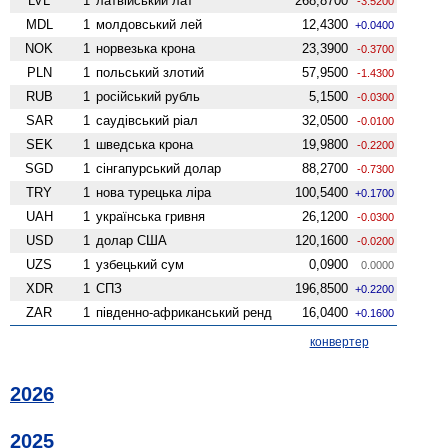
LVL
1
латвійський лат
268,8700
-3.5200
MDL
1
молдовський лей
12,4300
+0.0400
NOK
1
норвезька крона
23,3900
-0.3700
PLN
1
польський злотий
57,9500
-1.4300
RUB
1
російський рубль
5,1500
-0.0300
SAR
1
саудівський ріал
32,0500
-0.0100
SEK
1
шведська крона
19,9800
-0.2200
SGD
1
сінгапурський долар
88,2700
-0.7300
TRY
1
нова турецька ліра
100,5400
+0.1700
UAH
1
українська гривня
26,1200
-0.0300
USD
1
долар США
120,1600
-0.0200
UZS
1
узбецький сум
0,0900
0.0000
XDR
1
СПЗ
196,8500
+0.2200
ZAR
1
південно-африканський ренд
16,0400
+0.1600
конвертер
2026
2025