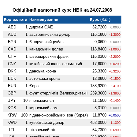
Офіційний валютний курс НБК на 24.07.2008
Код валюти
Найменування
Курс (KZT)
AED
1
дирхам ОАЕ
32,7200
0.0000
AUD
1
австралійський долар
116,1800
-1.3000
BYR
1
білоруський рубль
0,0600
0.0000
CAD
1
канадський долар
118,8400
-1.0900
CHF
1
швейцарський франк
116,0300
-2.2000
CNY
1
китайський юань женьмiньбi
17,6000
-0.0200
DKK
1
данська крона
25,3300
-0.3200
EEK
1
эстонська крона
12,0800
-0.1500
EUR
1
Євро
188,9200
-2.4100
GBP
1
фунт стерлінгів Велико­британії
239,3600
-1.3800
JPY
10
японських єн
11,1500
-0.1400
KGS
1
киргизький сом
3,3100
0.0000
KRW
100
піденно-корейських вон (Корея)
11,8700
+0.0500
KWD
1
кувейтський динар
452,0000
-1.1300
LTL
1
літовський літ
54,7300
-0.6900