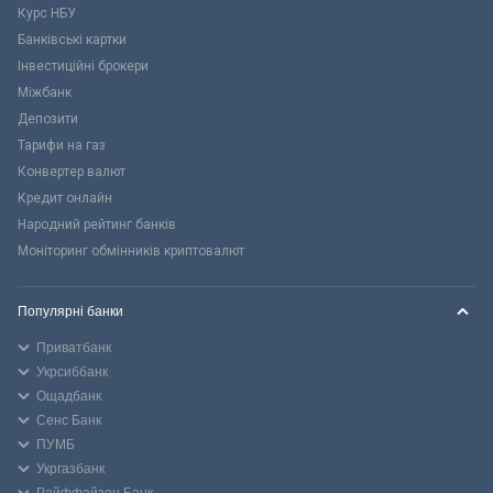
Курс НБУ
Банківські картки
Інвестиційні брокери
Міжбанк
Депозити
Тарифи на газ
Конвертер валют
Кредит онлайн
Народний рейтинг банків
Моніторинг обмінників криптовалют
Популярні банки
Приватбанк
Укрсиббанк
Ощадбанк
Сенс Банк
ПУМБ
Укргазбанк
Райффайзен Банк