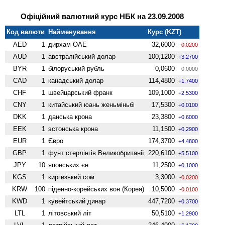
Офіційний валютний курс НБК на 23.09.2008
Код валюти
Найменування
Курс (KZT)
AED
1
дирхам ОАЕ
32,6000
-0.0200
AUD
1
австралійський долар
100,1200
+3.2700
BYR
1
білоруський рубль
0,0600
0.0000
CAD
1
канадський долар
114,4800
+1.7400
CHF
1
швейцарський франк
109,1000
+2.5300
CNY
1
китайський юань женьмiньбi
17,5300
+0.0100
DKK
1
данська крона
23,3800
+0.6000
EEK
1
эстонська крона
11,1500
+0.2900
EUR
1
Євро
174,3700
+4.4800
GBP
1
фунт стерлінгів Велико­британії
220,6100
+5.5100
JPY
10
японських єн
11,2500
+0.1000
KGS
1
киргизький сом
3,3000
-0.0200
KRW
100
піденно-корейських вон (Корея)
10,5000
-0.0100
KWD
1
кувейтський динар
447,7200
+0.3700
LTL
1
літовський літ
50,5100
+1.2900