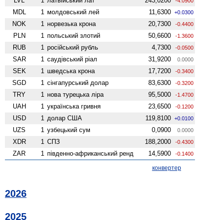
LVL
1
латвійський лат
243,0200
-4.0900
MDL
1
молдовський лей
11,6300
+0.0300
NOK
1
норвезька крона
20,7300
-0.4400
PLN
1
польський злотий
50,6600
-1.3600
RUB
1
російський рубль
4,7300
-0.0500
SAR
1
саудівський ріал
31,9200
0.0000
SEK
1
шведська крона
17,7200
-0.3400
SGD
1
сінгапурський долар
83,6300
-0.3200
TRY
1
нова турецька ліра
95,5000
-1.4700
UAH
1
українська гривня
23,6500
-0.1200
USD
1
долар США
119,8100
+0.0100
UZS
1
узбецький сум
0,0900
0.0000
XDR
1
СПЗ
188,2000
-0.4300
ZAR
1
південно-африканський ренд
14,5900
-0.1400
конвертер
2026
2025