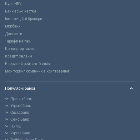
Курс НБУ
Банківські картки
Інвестиційні брокери
Міжбанк
Депозити
Тарифи на газ
Конвертер валют
Кредит онлайн
Народний рейтинг банків
Моніторинг обмінників криптовалют
Популярні банки
Приватбанк
Укрсиббанк
Ощадбанк
Сенс Банк
ПУМБ
Укргазбанк
Райффайзен Банк