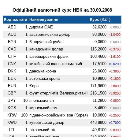
Офіційний валютний курс НБК на 30.09.2008
Код валюти
Найменування
Курс (KZT)
AED
1
дирхам ОАЕ
32,6200
0.0000
AUD
1
австралійський долар
98,0600
-1.0400
BYR
1
білоруський рубль
0,0600
0.0000
CAD
1
канадський долар
115,2000
-0.3700
CHF
1
швейцарський франк
108,4600
-1.6100
CNY
1
китайський юань женьмiньбi
17,5100
+0.0200
DKK
1
данська крона
23,0600
-0.3800
EEK
1
эстонська крона
10,9900
-0.1800
EUR
1
Євро
171,9600
-2.8000
GBP
1
фунт стерлінгів Велико­британії
216,1500
-3.9200
JPY
10
японських єн
11,2900
-0.0800
KGS
1
киргизький сом
3,4600
0.0000
KRW
100
піденно-корейських вон (Корея)
10,0800
-0.2500
KWD
1
кувейтський динар
448,8900
+0.7000
LTL
1
літовський літ
49,8100
-0.8300