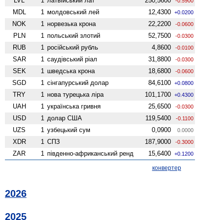
LVL
1
латвійський лат
250,5600
-0.5900
MDL
1
молдовський лей
12,4300
+0.0200
NOK
1
норвезька крона
22,2200
-0.0600
PLN
1
польський злотий
52,7500
-0.0300
RUB
1
російський рубль
4,8600
-0.0100
SAR
1
саудівський ріал
31,8800
-0.0300
SEK
1
шведська крона
18,6800
-0.0600
SGD
1
сінгапурський долар
84,6100
+0.0800
TRY
1
нова турецька ліра
101,1700
+0.4300
UAH
1
українська гривня
25,6500
-0.0300
USD
1
долар США
119,5400
-0.1100
UZS
1
узбецький сум
0,0900
0.0000
XDR
1
СПЗ
187,9000
-0.3000
ZAR
1
південно-африканський ренд
15,6400
+0.1200
конвертер
2026
2025