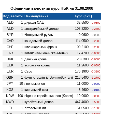
Офіційний валютний курс НБК на 31.08.2008
Код валюти
Найменування
Курс (KZT)
AED
1
дирхам ОАЕ
32,5500
-0.0300
AUD
1
австралійський долар
103,3200
-0.2600
BYR
1
білоруський рубль
0,0600
0.0000
CAD
1
канадський долар
114,0500
-0.2900
CHF
1
швейцарський франк
109,2100
-0.2800
CNY
1
китайський юань женьмiньбi
17,4700
-0.0500
DKK
1
данська крона
23,6300
-0.0500
EEK
1
эстонська крона
11,2600
-0.0300
EUR
1
Євро
176,1900
-0.3800
GBP
1
фунт стерлінгів Велико­британії
218,5400
-1.2700
JPY
10
японських єн
11,0000
+0.0200
KGS
1
киргизький сом
3,4600
+0.0100
KRW
100
піденно-корейських вон (Корея)
10,9900
-0.0800
KWD
1
кувейтський динар
447,4000
-0.5300
LTL
1
літовський літ
51,0500
-0.1000