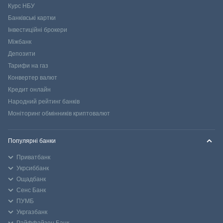
Курс НБУ
Банківські картки
Інвестиційні брокери
Міжбанк
Депозити
Тарифи на газ
Конвертер валют
Кредит онлайн
Народний рейтинг банків
Моніторинг обмінників криптовалют
Популярні банки
Приватбанк
Укрсиббанк
Ощадбанк
Сенс Банк
ПУМБ
Укргазбанк
Райффайзен Банк