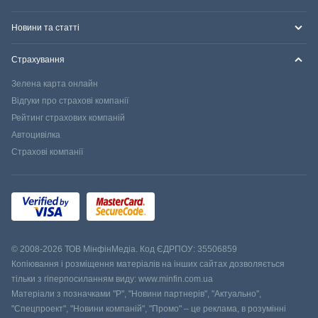
Новини та статті
Страхування
Зелена карта онлайн
Відгуки про страхові компанії
Рейтинг страхових компаній
Автоцивілка
Страхові компанії
© 2008-2026 ТОВ МiнфiнМедiа. Код ЄДРПОУ: 35506859
Копіювання і розміщення матеріалів на інших сайтах дозволяється
тільки з гіперпосиланням виду: www.minfin.com.ua
Матеріали з позначками "Р", "Новини партнерів", "Актуально",
"Спецпроект", "Новини компаній", "Промо" – це реклама, в розумінні