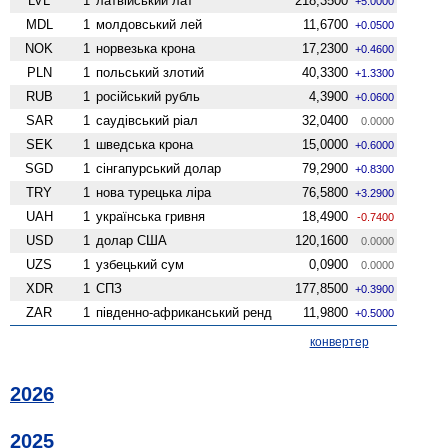
LVL
1
латвійський лат
218,3500
+5.0000
MDL
1
молдовський лей
11,6700
+0.0500
NOK
1
норвезька крона
17,2300
+0.4600
PLN
1
польський злотий
40,3300
+1.3300
RUB
1
російський рубль
4,3900
+0.0600
SAR
1
саудівський ріал
32,0400
0.0000
SEK
1
шведська крона
15,0000
+0.6000
SGD
1
сінгапурський долар
79,2900
+0.8300
TRY
1
нова турецька ліра
76,5800
+3.2900
UAH
1
українська гривня
18,4900
-0.7400
USD
1
долар США
120,1600
0.0000
UZS
1
узбецький сум
0,0900
0.0000
XDR
1
СПЗ
177,8500
+0.3900
ZAR
1
південно-африканський ренд
11,9800
+0.5000
конвертер
2026
2025