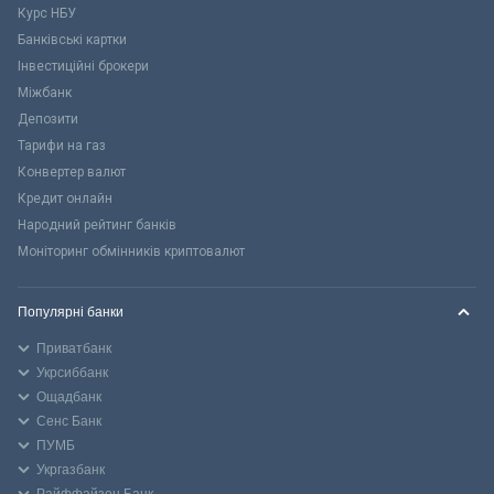
Курс НБУ
Банківські картки
Інвестиційні брокери
Міжбанк
Депозити
Тарифи на газ
Конвертер валют
Кредит онлайн
Народний рейтинг банків
Моніторинг обмінників криптовалют
Популярні банки
Приватбанк
Укрсиббанк
Ощадбанк
Сенс Банк
ПУМБ
Укргазбанк
Райффайзен Банк