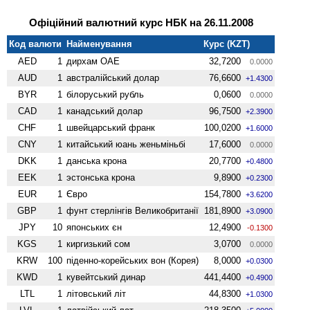
Офіційний валютний курс НБК на 26.11.2008
Код валюти
Найменування
Курс (KZT)
AED
1
дирхам ОАЕ
32,7200
0.0000
AUD
1
австралійський долар
76,6600
+1.4300
BYR
1
білоруський рубль
0,0600
0.0000
CAD
1
канадський долар
96,7500
+2.3900
CHF
1
швейцарський франк
100,0200
+1.6000
CNY
1
китайський юань женьмiньбi
17,6000
0.0000
DKK
1
данська крона
20,7700
+0.4800
EEK
1
эстонська крона
9,8900
+0.2300
EUR
1
Євро
154,7800
+3.6200
GBP
1
фунт стерлінгів Велико­британії
181,8900
+3.0900
JPY
10
японських єн
12,4900
-0.1300
KGS
1
киргизький сом
3,0700
0.0000
KRW
100
піденно-корейських вон (Корея)
8,0000
+0.0300
KWD
1
кувейтський динар
441,4400
+0.4900
LTL
1
літовський літ
44,8300
+1.0300