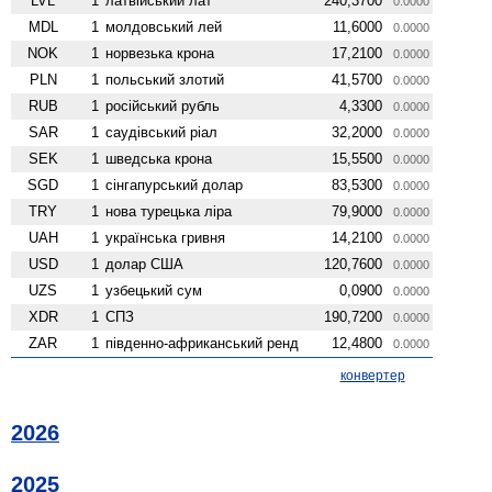
LVL
1
латвійський лат
240,3700
0.0000
MDL
1
молдовський лей
11,6000
0.0000
NOK
1
норвезька крона
17,2100
0.0000
PLN
1
польський злотий
41,5700
0.0000
RUB
1
російський рубль
4,3300
0.0000
SAR
1
саудівський ріал
32,2000
0.0000
SEK
1
шведська крона
15,5500
0.0000
SGD
1
сінгапурський долар
83,5300
0.0000
TRY
1
нова турецька ліра
79,9000
0.0000
UAH
1
українська гривня
14,2100
0.0000
USD
1
долар США
120,7600
0.0000
UZS
1
узбецький сум
0,0900
0.0000
XDR
1
СПЗ
190,7200
0.0000
ZAR
1
південно-африканський ренд
12,4800
0.0000
конвертер
2026
2025