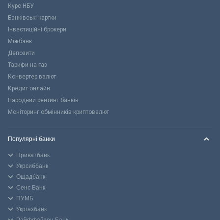
Курс НБУ
Банківські картки
Інвестиційні брокери
Міжбанк
Депозити
Тарифи на газ
Конвертер валют
Кредит онлайн
Народний рейтинг банків
Моніторинг обмінників криптовалют
Популярні банки
Приватбанк
Укрсиббанк
Ощадбанк
Сенс Банк
ПУМБ
Укргазбанк
Райффайзен Банк