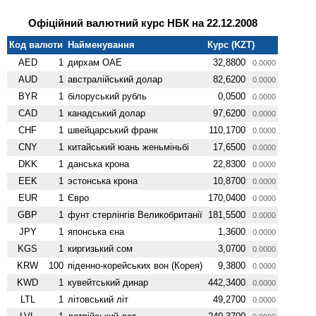
Офіційний валютний курс НБК на 22.12.2008
Код валюти
Найменування
Курс (KZT)
AED
1
дирхам ОАЕ
32,8800
0.0000
AUD
1
австралійський долар
82,6200
0.0000
BYR
1
білоруський рубль
0,0500
0.0000
CAD
1
канадський долар
97,6200
0.0000
CHF
1
швейцарський франк
110,1700
0.0000
CNY
1
китайський юань женьмiньбi
17,6500
0.0000
DKK
1
данська крона
22,8300
0.0000
EEK
1
эстонська крона
10,8700
0.0000
EUR
1
Євро
170,0400
0.0000
GBP
1
фунт стерлінгів Велико­британії
181,5500
0.0000
JPY
1
японська єна
1,3600
0.0000
KGS
1
киргизький сом
3,0700
0.0000
KRW
100
піденно-корейських вон (Корея)
9,3800
0.0000
KWD
1
кувейтський динар
442,3400
0.0000
LTL
1
літовський літ
49,2700
0.0000