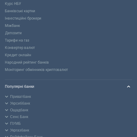
Курс НБУ
Банківські картки
Інвестиційні брокери
Міжбанк
Депозити
Тарифи на газ
Конвертер валют
Кредит онлайн
Народний рейтинг банків
Моніторинг обмінників криптовалют
Популярні банки
Приватбанк
Укрсиббанк
Ощадбанк
Сенс Банк
ПУМБ
Укргазбанк
Райффайзен Банк