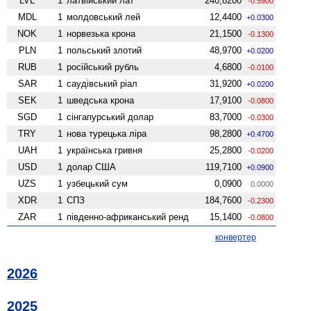
LVL
1
латвійський лат
240,8200
-0.5900
MDL
1
молдовський лей
12,4400
+0.0300
NOK
1
норвезька крона
21,1500
-0.1300
PLN
1
польський злотий
48,9700
+0.0200
RUB
1
російський рубль
4,6800
-0.0100
SAR
1
саудівський ріал
31,9200
+0.0200
SEK
1
шведська крона
17,9100
-0.0800
SGD
1
сінгапурський долар
83,7000
-0.0300
TRY
1
нова турецька ліра
98,2800
+0.4700
UAH
1
українська гривня
25,2800
-0.0200
USD
1
долар США
119,7100
+0.0900
UZS
1
узбецький сум
0,0900
0.0000
XDR
1
СПЗ
184,7600
-0.2300
ZAR
1
південно-африканський ренд
15,1400
-0.0800
конвертер
2026
2025