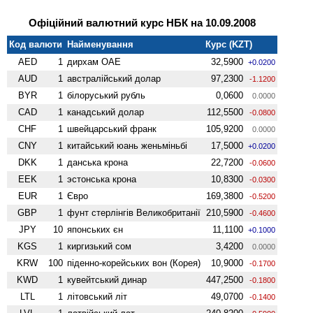
Офіційний валютний курс НБК на 10.09.2008
Код валюти
Найменування
Курс (KZT)
AED
1
дирхам ОАЕ
32,5900
+0.0200
AUD
1
австралійський долар
97,2300
-1.1200
BYR
1
білоруський рубль
0,0600
0.0000
CAD
1
канадський долар
112,5500
-0.0800
CHF
1
швейцарський франк
105,9200
0.0000
CNY
1
китайський юань женьмiньбi
17,5000
+0.0200
DKK
1
данська крона
22,7200
-0.0600
EEK
1
эстонська крона
10,8300
-0.0300
EUR
1
Євро
169,3800
-0.5200
GBP
1
фунт стерлінгів Велико­британії
210,5900
-0.4600
JPY
10
японських єн
11,1100
+0.1000
KGS
1
киргизький сом
3,4200
0.0000
KRW
100
піденно-корейських вон (Корея)
10,9000
-0.1700
KWD
1
кувейтський динар
447,2500
-0.1800
LTL
1
літовський літ
49,0700
-0.1400