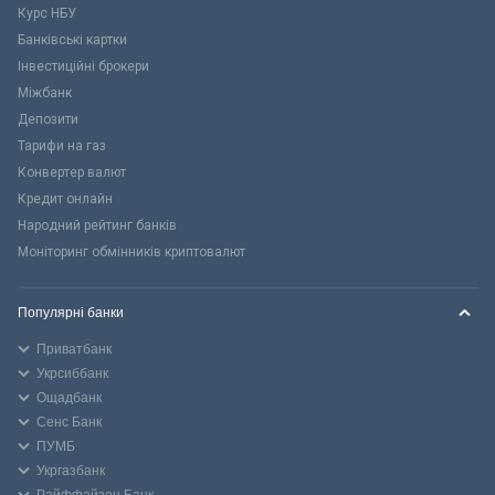
Курс НБУ
Банківські картки
Інвестиційні брокери
Міжбанк
Депозити
Тарифи на газ
Конвертер валют
Кредит онлайн
Народний рейтинг банків
Моніторинг обмінників криптовалют
Популярні банки
Приватбанк
Укрсиббанк
Ощадбанк
Сенс Банк
ПУМБ
Укргазбанк
Райффайзен Банк