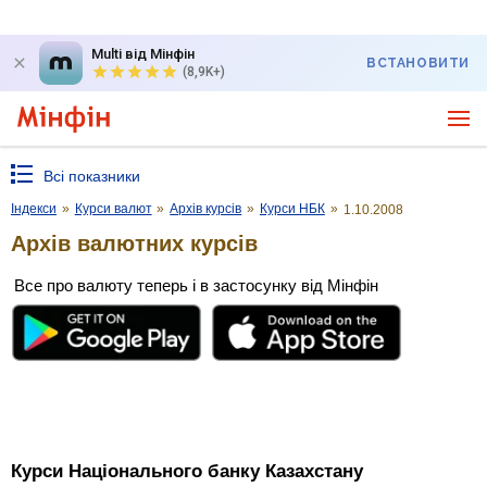
Multi від Мінфін
ВСТАНОВИТИ
(8,9K+)
Всі показники
Індекси
»
Курси валют
»
Архів курсів
»
Курси НБК
»
1.10.2008
Архів валютних курсів
Все про валюту теперь і в застосунку від Мінфін
Курси Національного банку Казахстану