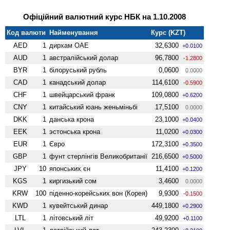
Офіційний валютний курс НБК на 1.10.2008
Код валюти
Найменування
Курс (KZT)
AED
1
дирхам ОАЕ
32,6300
+0.0100
AUD
1
австралійський долар
96,7800
-1.2800
BYR
1
білоруський рубль
0,0600
0.0000
CAD
1
канадський долар
114,6100
-0.5900
CHF
1
швейцарський франк
109,0800
+0.6200
CNY
1
китайський юань женьмiньбi
17,5100
0.0000
DKK
1
данська крона
23,1000
+0.0400
EEK
1
эстонська крона
11,0200
+0.0300
EUR
1
Євро
172,3100
+0.3500
GBP
1
фунт стерлінгів Велико­британії
216,6500
+0.5000
JPY
10
японських єн
11,4100
+0.1200
KGS
1
киргизький сом
3,4600
0.0000
KRW
100
піденно-корейських вон (Корея)
9,9300
-0.1500
KWD
1
кувейтський динар
449,1800
+0.2900
LTL
1
літовський літ
49,9200
+0.1100