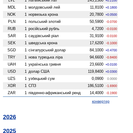
LVL
1
латвійський лат
243,2300
+0.2100
MDL
1
молдовський лей
11,8100
+0.1800
NOK
1
норвезька крона
20,7800
+0.0500
PLN
1
польський злотий
50,5900
-0.0700
RUB
1
російський рубль
4,7200
-0.0100
SAR
1
саудівський ріал
31,9100
-0.0100
SEK
1
шведська крона
17,6200
-0.1000
SGD
1
сінгапурський долар
84,1000
+0.4700
TRY
1
нова турецька ліра
94,6600
-0.8400
UAH
1
українська гривня
23,6600
+0.0100
USD
1
долар США
119,8400
+0.0300
UZS
1
узбецький сум
0,0900
0.0000
XDR
1
СПЗ
186,5100
-1.6900
ZAR
1
південно-африканський ренд
14,4000
-0.1900
конвертер
2026
2025