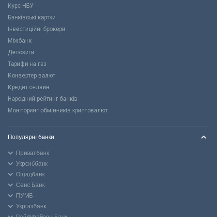
Курс НБУ
Банківські картки
Інвестиційні брокери
Міжбанк
Депозити
Тарифи на газ
Конвертер валют
Кредит онлайн
Народний рейтинг банків
Моніторинг обмінників криптовалют
Популярні банки
Приватбанк
Укрсиббанк
Ощадбанк
Сенс Банк
ПУМБ
Укргазбанк
Райффайзен Банк