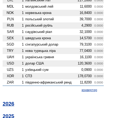
LVL
1
латвійський лат
217,2600
0.0000
MDL
1
молдовський лей
11,6000
0.0000
NOK
1
норвезька крона
16,8400
0.0000
PLN
1
польський злотий
39,7000
0.0000
RUB
1
російський рубль
4,2900
0.0000
SAR
1
саудівський ріал
32,1000
0.0000
SEK
1
шведська крона
14,5700
0.0000
SGD
1
сінгапурський долар
79,3100
0.0000
TRY
1
нова турецька ліра
77,0400
0.0000
UAH
1
українська гривня
16,1100
0.0000
USD
1
долар США
120,3600
0.0000
UZS
1
узбецький сум
0,0900
0.0000
XDR
1
СПЗ
178,0700
0.0000
ZAR
1
південно-африканський ренд
11,8200
0.0000
конвертер
2026
2025