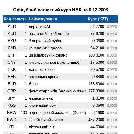
Офіційний валютний курс НБК на 9.12.2008
Код валюти
Найменування
Курс (KZT)
AED
1
дирхам ОАЕ
32,7700
0.0000
AUD
1
австралійський долар
77,6700
0.0000
BYR
1
білоруський рубль
0,0600
0.0000
CAD
1
канадський долар
94,2100
0.0000
CHF
1
швейцарський франк
100,3100
0.0000
CNY
1
китайський юань женьмiньбi
17,5000
0.0000
DKK
1
данська крона
20,6700
0.0000
EEK
1
эстонська крона
9,8400
0.0000
EUR
1
Євро
153,8900
0.0000
GBP
1
фунт стерлінгів Велико­британії
177,3300
0.0000
JPY
1
японська єна
1,3100
0.0000
KGS
1
киргизький сом
3,0600
0.0000
KRW
100
піденно-корейських вон (Корея)
8,1600
0.0000
KWD
1
кувейтський динар
437,2000
0.0000
LTL
1
літовський літ
44,5900
0.0000